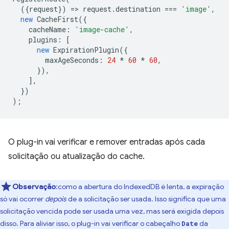
({
request
})
=
>
request
.
destination
===
'image'
,
new
CacheFirst
({
cacheName
:
'image-cache'
,
plugins
:
[
new
ExpirationPlugin
({
maxAgeSeconds
:
24
*
60
*
60
,
}),
],
})
);
O plug-in vai verificar e remover entradas após cada
solicitação ou atualização do cache.
Observação
:como a abertura do IndexedDB é lenta, a expiração
só vai ocorrer
depois
de a solicitação ser usada. Isso significa que uma
solicitação vencida pode ser usada uma vez, mas será exigida depois
disso. Para aliviar isso, o plug-in vai verificar o cabeçalho
da
Date