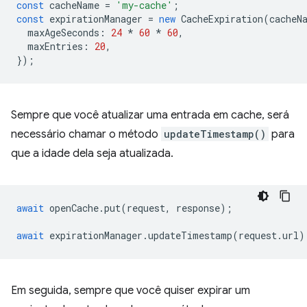
const
cacheName
=
'my-cache'
;
const
expirationManager
=
new
CacheExpiration
(
cacheN
maxAgeSeconds
:
24
*
60
*
60
,
maxEntries
:
20
,
});
Sempre que você atualizar uma entrada em cache, será
necessário chamar o método
updateTimestamp()
para
que a idade dela seja atualizada.
await
openCache
.
put
(
request
,
response
);
await
expirationManager
.
updateTimestamp
(
request
.
url
)
Em seguida, sempre que você quiser expirar um