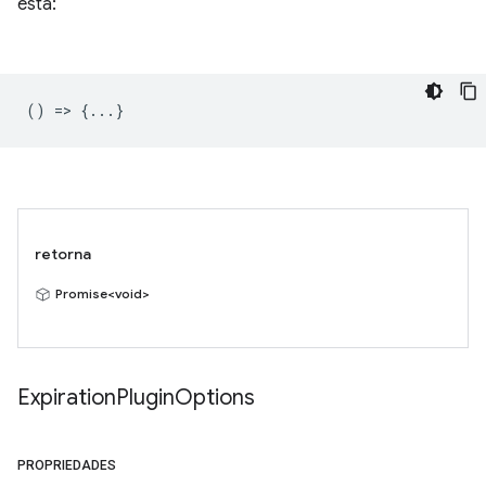
esta:
() => {...}
retorna
Promise<void>
Expiration
Plugin
Options
PROPRIEDADES