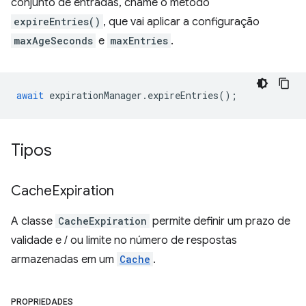
conjunto de entradas, chame o método
expireEntries()
, que vai aplicar a configuração
maxAgeSeconds
e
maxEntries
.
await
expirationManager
.
expireEntries
();
Tipos
Cache
Expiration
A classe
CacheExpiration
permite definir um prazo de
validade e / ou limite no número de respostas
armazenadas em um
Cache
.
PROPRIEDADES