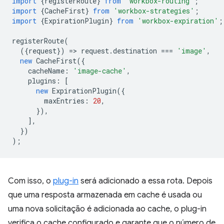
import
{
registerRoute
}
from
'workbox-routing'
;
import
{
CacheFirst
}
from
'workbox-strategies'
;
import
{
ExpirationPlugin
}
from
'workbox-expiration'
;
registerRoute
(
({
request
})
=
>
request
.
destination
===
'image'
,
new
CacheFirst
({
cacheName
:
'image-cache'
,
plugins
:
[
new
ExpirationPlugin
({
maxEntries
:
20
,
}),
],
})
);
Com isso, o
plug-in
será adicionado a essa rota. Depois
que uma resposta armazenada em cache é usada ou
uma nova solicitação é adicionada ao cache, o plug-in
verifica o cache configurado e garante que o número de