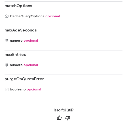
matchOptions
CacheQueryOptions
opcional
maxAgeSeconds
número
opcional
maxEntries
número
opcional
purgeOnQuotaError
booleano
opcional
Isso foi útil?