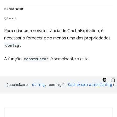
construtor
void
Para criar uma nova instância de CacheExpiration, é
necessário fornecer pelo menos uma das propriedades
config
.
A função
constructor
é semelhante a esta:
(
cacheName
:
string
,
config?
:
CacheExpirationConfig
) 