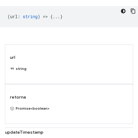
(
url
:
string
) => {...}
url
string
retorna
Promise<boolean>
updateTimestamp