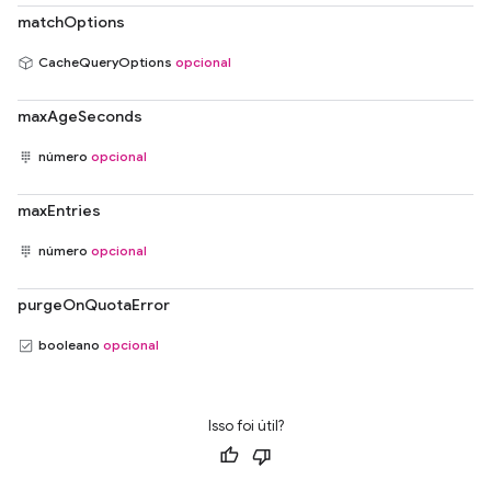
matchOptions
CacheQueryOptions
opcional
maxAgeSeconds
número
opcional
maxEntries
número
opcional
purgeOnQuotaError
booleano
opcional
Isso foi útil?