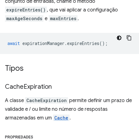
conjunto de entradas, chame o método
expireEntries()
, que vai aplicar a configuração
maxAgeSeconds
e
maxEntries
.
await
expirationManager
.
expireEntries
();
Tipos
Cache
Expiration
A classe
CacheExpiration
permite definir um prazo de
validade e / ou limite no número de respostas
armazenadas em um
Cache
.
PROPRIEDADES