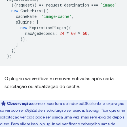
({
request
})
=
>
request
.
destination
===
'image'
,
new
CacheFirst
({
cacheName
:
'image-cache'
,
plugins
:
[
new
ExpirationPlugin
({
maxAgeSeconds
:
24
*
60
*
60
,
}),
],
})
);
O plug-in vai verificar e remover entradas após cada
solicitação ou atualização do cache.
Observação
:como a abertura do IndexedDB é lenta, a expiração
só vai ocorrer
depois
de a solicitação ser usada. Isso significa que uma
solicitação vencida pode ser usada uma vez, mas será exigida depois
disso. Para aliviar isso, o plug-in vai verificar o cabeçalho
da
Date