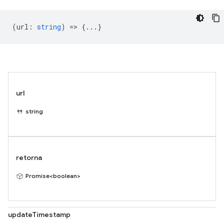
(
url
:
string
) => {...}
url
string
retorna
Promise<boolean>
updateTimestamp