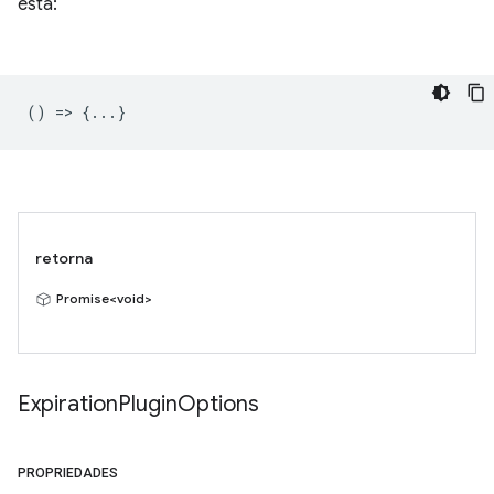
esta:
() => {...}
retorna
Promise<void>
Expiration
Plugin
Options
PROPRIEDADES