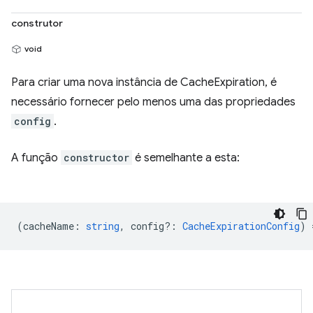
construtor
void
Para criar uma nova instância de CacheExpiration, é
necessário fornecer pelo menos uma das propriedades
config
.
A função
constructor
é semelhante a esta:
(
cacheName
:
string
,
config?
:
CacheExpirationConfig
) 