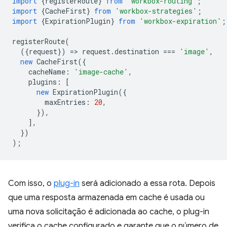
import
{
registerRoute
}
from
'workbox-routing'
;
import
{
CacheFirst
}
from
'workbox-strategies'
;
import
{
ExpirationPlugin
}
from
'workbox-expiration'
;
registerRoute
(
({
request
})
=
>
request
.
destination
===
'image'
,
new
CacheFirst
({
cacheName
:
'image-cache'
,
plugins
:
[
new
ExpirationPlugin
({
maxEntries
:
20
,
}),
],
})
);
Com isso, o
plug-in
será adicionado a essa rota. Depois
que uma resposta armazenada em cache é usada ou
uma nova solicitação é adicionada ao cache, o plug-in
verifica o cache configurado e garante que o número de