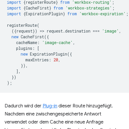
import
{
registerRoute
}
from
'workbox-routing'
;
import
{
CacheFirst
}
from
'workbox-strategies'
;
import
{
ExpirationPlugin
}
from
'workbox-expiration'
;
registerRoute
(
({
request
})
=
>
request
.
destination
===
'image'
,
new
CacheFirst
({
cacheName
:
'image-cache'
,
plugins
:
[
new
ExpirationPlugin
({
maxEntries
:
20
,
}),
],
})
);
Dadurch wird der
Plug-in
dieser Route hinzugefügt.
Nachdem eine zwischengespeicherte Antwort
verwendet oder dem Cache eine neue Anfrage