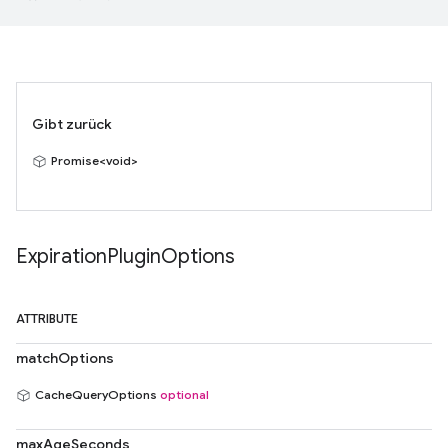
Gibt zurück
Promise<void>
Expiration
Plugin
Options
ATTRIBUTE
matchOptions
CacheQueryOptions
optional
maxAgeSeconds