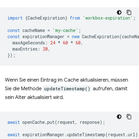
import
{
CacheExpiration
}
from
'workbox-expiration'
;
const
cacheName
=
'my-cache'
;
const
expirationManager
=
new
CacheExpiration
(
cacheN
maxAgeSeconds
:
24
*
60
*
60
,
maxEntries
:
20
,
});
Wenn Sie einen Eintrag im Cache aktualisieren, müssen
Sie die Methode
updateTimestamp()
aufrufen, damit
sein Alter aktualisiert wird.
await
openCache
.
put
(
request
,
response
);
await
expirationManager
.
updateTimestamp
(
request
.
url
)