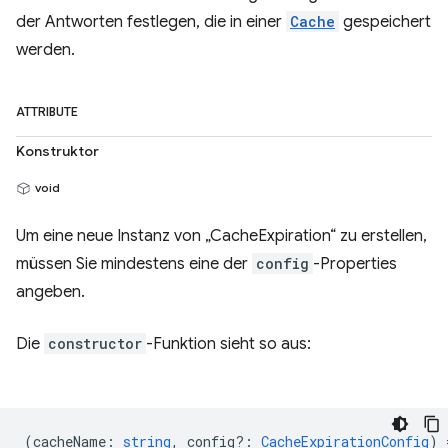
der Antworten festlegen, die in einer
Cache
gespeichert
werden.
ATTRIBUTE
Konstruktor
void
Um eine neue Instanz von „CacheExpiration“ zu erstellen,
müssen Sie mindestens eine der
config
-Properties
angeben.
Die
constructor
-Funktion sieht so aus:
(
cacheName
:
string
,
config?
:
CacheExpirationConfig
) 