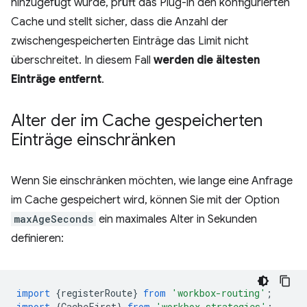
hinzugefügt wurde, prüft das Plug-in den konfigurierten
Cache und stellt sicher, dass die Anzahl der
zwischengespeicherten Einträge das Limit nicht
überschreitet. In diesem Fall
werden die ältesten
Einträge entfernt
.
Alter der im Cache gespeicherten
Einträge einschränken
Wenn Sie einschränken möchten, wie lange eine Anfrage
im Cache gespeichert wird, können Sie mit der Option
maxAgeSeconds
ein maximales Alter in Sekunden
definieren:
import
{
registerRoute
}
from
'workbox-routing'
;
import
{
CacheFirst
}
from
'workbox-strategies'
;