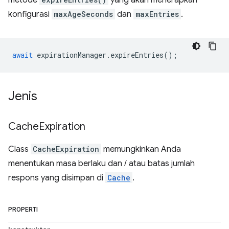
metode
yang akan menerapkan
konfigurasi
maxAgeSeconds
dan
maxEntries
.
await
expirationManager
.
expireEntries
();
Jenis
Cache
Expiration
Class
CacheExpiration
memungkinkan Anda
menentukan masa berlaku dan / atau batas jumlah
respons yang disimpan di
Cache
.
PROPERTI