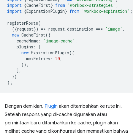
import
{
CacheFirst
}
from
'workbox-strategies'
;
import
{
ExpirationPlugin
}
from
'workbox-expiration'
;
registerRoute
(
({
request
})
=
>
request
.
destination
===
'image'
,
new
CacheFirst
({
cacheName
:
'image-cache'
,
plugins
:
[
new
ExpirationPlugin
({
maxEntries
:
20
,
}),
],
})
);
Dengan demikian,
Plugin
akan ditambahkan ke rute ini.
Setelah respons yang di-cache digunakan atau
permintaan baru ditambahkan ke cache, plugin akan
melihat cache yang dikonfigurasi dan memastikan bahwa