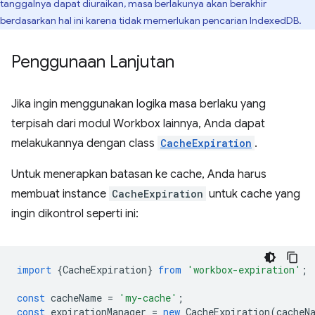
tanggalnya dapat diuraikan, masa berlakunya akan berakhir
berdasarkan hal ini karena tidak memerlukan pencarian IndexedDB.
Penggunaan Lanjutan
Jika ingin menggunakan logika masa berlaku yang
terpisah dari modul Workbox lainnya, Anda dapat
melakukannya dengan class
CacheExpiration
.
Untuk menerapkan batasan ke cache, Anda harus
membuat instance
CacheExpiration
untuk cache yang
ingin dikontrol seperti ini:
import
{
CacheExpiration
}
from
'workbox-expiration'
;
const
cacheName
=
'my-cache'
;
const
expirationManager
=
new
CacheExpiration
(
cacheN