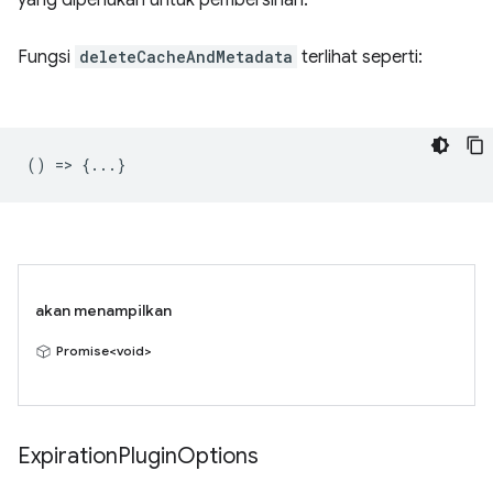
yang diperlukan untuk pembersihan.
Fungsi
deleteCacheAndMetadata
terlihat seperti:
() => {...}
akan menampilkan
Promise<void>
Expiration
Plugin
Options