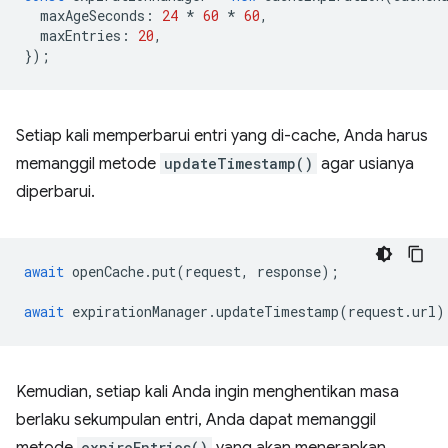
maxAgeSeconds
:
24
*
60
*
60
,
maxEntries
:
20
,
});
Setiap kali memperbarui entri yang di-cache, Anda harus
memanggil metode
updateTimestamp()
agar usianya
diperbarui.
await
openCache
.
put
(
request
,
response
);
await
expirationManager
.
updateTimestamp
(
request
.
url
)
Kemudian, setiap kali Anda ingin menghentikan masa
berlaku sekumpulan entri, Anda dapat memanggil
expireEntries()