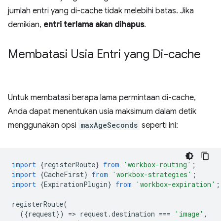
jumlah entri yang di-cache tidak melebihi batas. Jika
demikian,
entri terlama akan dihapus
.
Membatasi Usia Entri yang Di-cache
Untuk membatasi berapa lama permintaan di-cache,
Anda dapat menentukan usia maksimum dalam detik
menggunakan opsi
maxAgeSeconds
seperti ini:
import
{
registerRoute
}
from
'workbox-routing'
;
import
{
CacheFirst
}
from
'workbox-strategies'
;
import
{
ExpirationPlugin
}
from
'workbox-expiration'
;
registerRoute
(
({
request
})
=
>
request
.
destination
===
'image'
,