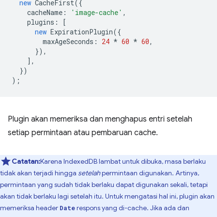
new
CacheFirst
({
cacheName
:
'image-cache'
,
plugins
:
[
new
ExpirationPlugin
({
maxAgeSeconds
:
24
*
60
*
60
,
}),
],
})
);
Plugin akan memeriksa dan menghapus entri setelah
setiap permintaan atau pembaruan cache.
Catatan:
Karena IndexedDB lambat untuk dibuka, masa berlaku
tidak akan terjadi hingga
setelah
permintaan digunakan. Artinya,
permintaan yang sudah tidak berlaku dapat digunakan sekali, tetapi
akan tidak berlaku lagi setelah itu. Untuk mengatasi hal ini, plugin akan
memeriksa header
respons yang di-cache. Jika ada dan
Date