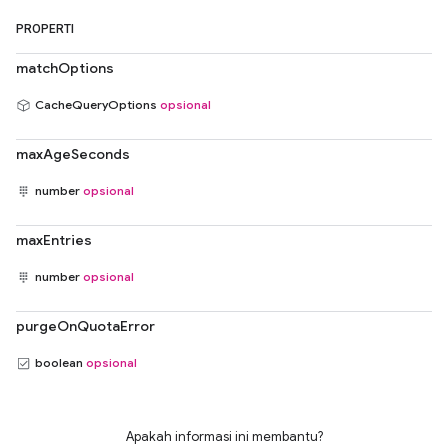
PROPERTI
matchOptions
CacheQueryOptions
opsional
maxAgeSeconds
number
opsional
maxEntries
number
opsional
purgeOnQuotaError
boolean
opsional
Apakah informasi ini membantu?