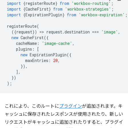
import
{
registerRoute
}
from
'workbox-routing'
;
import
{
CacheFirst
}
from
'workbox-strategies'
;
import
{
ExpirationPlugin
}
from
'workbox-expiration'
;
registerRoute
(
({
request
})
=
>
request
.
destination
===
'image'
,
new
CacheFirst
({
cacheName
:
'image-cache'
,
plugins
:
[
new
ExpirationPlugin
({
maxEntries
:
20
,
}),
],
})
);
これにより、このルートに
プラグイン
が追加されます。キ
ャッシュに保存されたレスポンスが使用されたり、新しい
リクエストがキャッシュに追加されたりすると、プラグイ