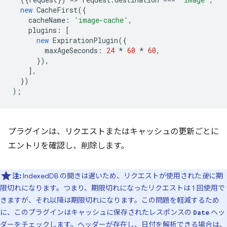
new
CacheFirst
({
cacheName
:
'image-cache'
,
plugins
:
[
new
ExpirationPlugin
({
maxAgeSeconds
:
24
*
60
*
60
,
}),
],
})
);
プラグインは、リクエストまたはキャッシュの更新ごとに
エントリを確認し、削除します。
注:
IndexedDB の開きは遅いため、リクエストが使用された
後
に期
限切れになります。つまり、期限切れになったリクエストは 1 回使用で
きますが、それ以降は期限切れになります。この問題を軽減するため
に、このプラグインはキャッシュに保存されたレスポンスの
ヘッ
Date
ダーをチェックします。ヘッダーが存在し、日付を解析できる場合は、