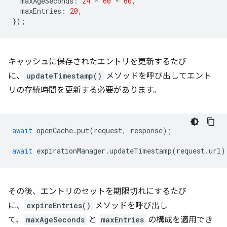
maxAgeSeconds
:
24
*
60
*
60
,
maxEntries
:
20
,
});
キャッシュに保存されたエントリを更新するたび
に、
updateTimestamp()
メソッドを呼び出してエント
リの存続時間を更新する必要があります。
await
openCache
.
put
(
request
,
response
);
await
expirationManager
.
updateTimestamp
(
request
.
url
)
その後、エントリのセットを期限切れにするたび
に、
expireEntries()
メソッドを呼び出し
て、
maxAgeSeconds
と
maxEntries
の構成を適用でき