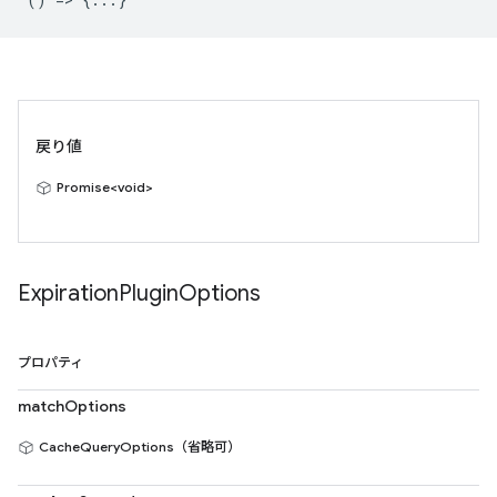
戻り値
Promise<void>
Expiration
Plugin
Options
プロパティ
matchOptions
CacheQueryOptions（省略可）