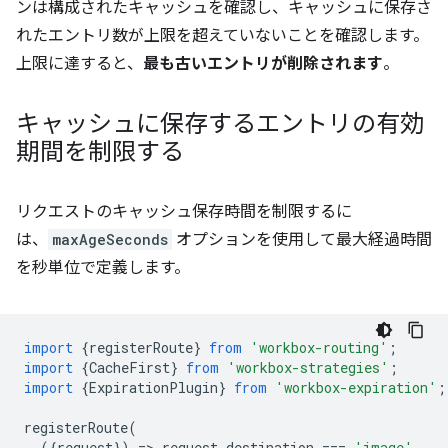
ンは構成されたキャッシュを確認し、キャッシュに保存さ
れたエントリ数が上限を超えていないことを確認します。
上限に達すると、
最も古いエントリが削除されます
。
キャッシュに保存するエントリの有効
期間を制限する
リクエストのキャッシュ保存時間を制限するに
は、
maxAgeSeconds
オプションを使用して最大経過時間
を秒単位で定義します。
import
{
registerRoute
}
from
'workbox-routing'
;
import
{
CacheFirst
}
from
'workbox-strategies'
;
import
{
ExpirationPlugin
}
from
'workbox-expiration'
;
registerRoute
(
({
request
})
=
>
request
.
destination
===
'image'
,