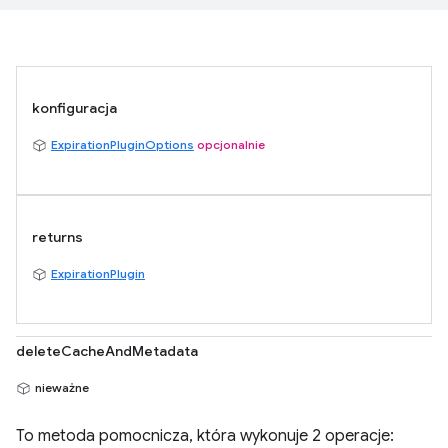
konfiguracja
ExpirationPluginOptions
opcjonalnie
returns
ExpirationPlugin
deleteCacheAndMetadata
nieważne
To metoda pomocnicza, która wykonuje 2 operacje: