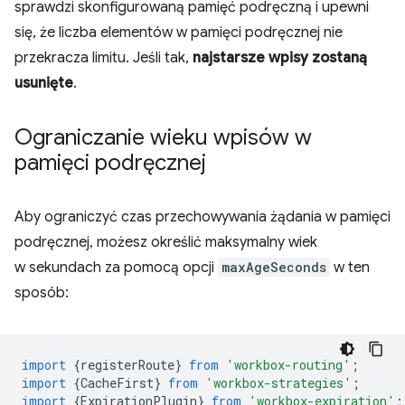
sprawdzi skonfigurowaną pamięć podręczną i upewni
się, że liczba elementów w pamięci podręcznej nie
przekracza limitu. Jeśli tak,
najstarsze wpisy zostaną
usunięte
.
Ograniczanie wieku wpisów w
pamięci podręcznej
Aby ograniczyć czas przechowywania żądania w pamięci
podręcznej, możesz określić maksymalny wiek
w sekundach za pomocą opcji
maxAgeSeconds
w ten
sposób:
import
{
registerRoute
}
from
'workbox-routing'
;
import
{
CacheFirst
}
from
'workbox-strategies'
;
import
{
ExpirationPlugin
}
from
'workbox-expiration'
;