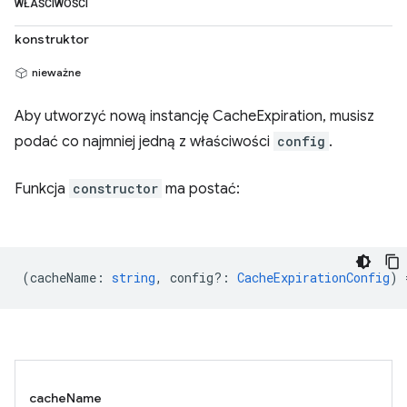
WŁAŚCIWOŚCI
konstruktor
nieważne
Aby utworzyć nową instancję CacheExpiration, musisz
podać co najmniej jedną z właściwości
config
.
Funkcja
constructor
ma postać:
(
cacheName
:
string
,
config?
:
CacheExpirationConfig
) 
cacheName