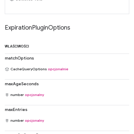
Expiration
Plugin
Options
WŁAŚCIWOŚCI
matchOptions
CacheQueryOptions
opcjonalnie
maxAgeSeconds
number
opcjonalny
maxEntries
number
opcjonalny