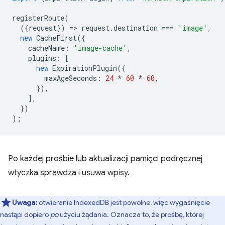
registerRoute
(
({
request
})
=
>
request
.
destination
===
'image'
,
new
CacheFirst
({
cacheName
:
'image-cache'
,
plugins
:
[
new
ExpirationPlugin
({
maxAgeSeconds
:
24
*
60
*
60
,
}),
],
})
);
Po każdej prośbie lub aktualizacji pamięci podręcznej
wtyczka sprawdza i usuwa wpisy.
Uwaga:
otwieranie IndexedDB jest powolne, więc wygaśnięcie
nastąpi dopiero
po
użyciu żądania. Oznacza to, że prośbę, której