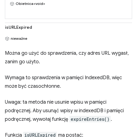
Obietnica<void>
isURLExpired
nieważne
Można go użyć do sprawdzenia, czy adres URL wygasł,
zanim go użyto.
Wymaga to sprawdzenia w pamięci IndexedDB, więc
może być czasochłonne.
Uwaga: ta metoda nie usunie wpisu w pamięci
podręcznej. Aby usunąć wpisy w indexedDB i pamięci
podręcznej, wywołaj funkcję
expireEntries()
.
Funkcja
isURLExpired
ma postać: