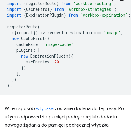
import
{
registerRoute
}
from
'workbox-routing'
;
import
{
CacheFirst
}
from
'workbox-strategies'
;
import
{
ExpirationPlugin
}
from
'workbox-expiration'
;
registerRoute
(
({
request
})
=
>
request
.
destination
===
'image'
,
new
CacheFirst
({
cacheName
:
'image-cache'
,
plugins
:
[
new
ExpirationPlugin
({
maxEntries
:
20
,
}),
],
})
);
W ten sposób
wtyczka
zostanie dodana do tej trasy. Po
użyciu odpowiedzi z pamięci podręcznej lub dodaniu
nowego żądania do pamięci podręcznej wtyczka