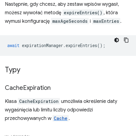
Następnie, gdy chcesz, aby zestaw wpisów wygasł,
możesz wywołać metodę
expireEntries()
, która
wymusi konfigurację
maxAgeSeconds
i
maxEntries
.
await
expirationManager
.
expireEntries
();
Typy
Cache
Expiration
Klasa
CacheExpiration
umożliwia określenie daty
wygaśnięcia lub limitu liczby odpowiedzi
przechowywanych w
Cache
.