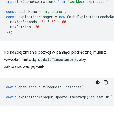
import
{
CacheExpiration
}
from
'workbox-expiration'
;
const
cacheName
=
'my-cache'
;
const
expirationManager
=
new
CacheExpiration
(
cacheN
maxAgeSeconds
:
24
*
60
*
60
,
maxEntries
:
20
,
});
Po każdej zmianie pozycji w pamięci podręcznej musisz
wywołać metodę
updateTimestamp()
, aby
zaktualizować jej wiek.
await
openCache
.
put
(
request
,
response
);
await
expirationManager
.
updateTimestamp
(
request
.
url
)