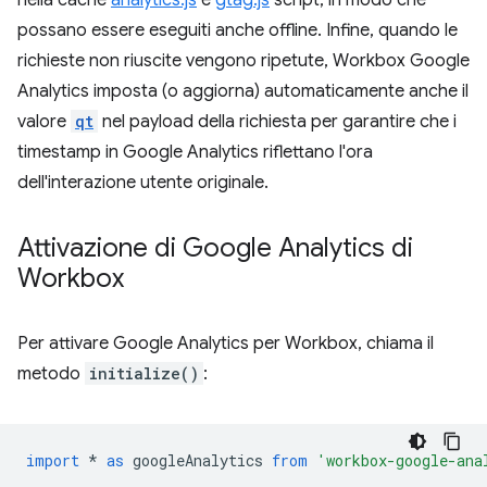
nella cache
analytics.js
e
gtag.js
script, in modo che
possano essere eseguiti anche offline. Infine, quando le
richieste non riuscite vengono ripetute, Workbox Google
Analytics imposta (o aggiorna) automaticamente anche il
valore
qt
nel payload della richiesta per garantire che i
timestamp in Google Analytics riflettano l'ora
dell'interazione utente originale.
Attivazione di Google Analytics di
Workbox
Per attivare Google Analytics per Workbox, chiama il
metodo
initialize()
:
import
*
as
googleAnalytics
from
'workbox-google-ana