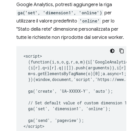
Google Analytics, potresti aggiungere la riga
ga('set', 'dimension1', 'online')
per
utilizzare il valore predefinito
'online'
per lo
"Stato della rete" dimensione personalizzata per
tutte le richieste non riprodotte dal service worker.
<script>

  (function(i,s,o,g,r,a,m){i['GoogleAnalytics
  (i[r].q=i[r].q||[]).push(arguments)},i[r].l
  m=s.getElementsByTagName(o)[0];a.async=1;a.
  })(window,document,'script','https://www.go
  ga('create', 'UA-XXXXX-Y', 'auto');

  // Set default value of custom dimension 1 t
  ga('set', 'dimension1', 'online');

  ga('send', 'pageview');
