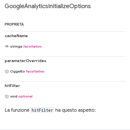
Google
Analytics
Initialize
Options
PROPRIETÀ
cacheName
stringa
facoltativo
parameterOverrides
Oggetto
facoltativo
hitFilter
void
optional
La funzione
hitFilter
ha questo aspetto: