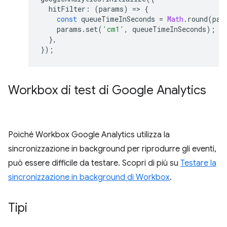
hitFilter
:
(
params
)
=
>
{
const
queueTimeInSeconds
=
Math
.
round
(
par
params
.
set
(
'cm1'
,
queueTimeInSeconds
);
},
});
Workbox di test di Google Analytics
Poiché Workbox Google Analytics utilizza la
sincronizzazione in background per riprodurre gli eventi,
può essere difficile da testare. Scopri di più su
Testare la
sincronizzazione in background di Workbox
.
Tipi