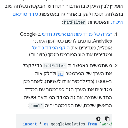
אופליין לבין הזמן שבו החיבור התחדש והבקשה נשלחה שוב
בהצלחה, תוכלו לעקוב אחרי זה באמצעות
מדד מותאם
אישית
והאפשרות
hitFilter
:
יצירה של מדד מותאם אישית חדש
ב-Google
Analytics. נותנים לו שם כמו 'זמן המתנה
אופליין', מגדירים את
היקף המדד כ'היט'
ומגדירים את סוג הפורמט כ'זמן' (בשניות).
משתמשים באפשרות
hitFilter
כדי לקבל
את הערך של הפרמטר
qt
ולחלק אותו
ב-1,000 (כדי להמיר אותו לשניות). לאחר מכן
מגדירים את הערך הזה כפרמטר עם המדד
החדש שנוצר. אם זה המדד המותאם אישית
הראשון שלכם, שם הפרמטר יהיה
'cm1'
:
import
*
as
googleAnalytics
from
'workbox-goo