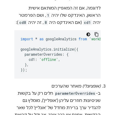
לדוגמה, אם זה המאפיין המותאם אישית
הראשון, האינדקס שלו יהיה
1
, ושם הפרמטר
יהיה
cd1
(אם האינדקס היה
8
, זה יהיה
cd8
):
import
*
as
googleAnalytics
from
'workbox-goo
googleAnalytics
.
initialize
({
parameterOverrides
:
{
cd1
:
'offline'
,
},
});
(אופציונלי)
מאחר שהערכים
ב-
parameterOverrides
חלים רק על בקשות
שניסיונות חוזרים עליהן ('אופליין'), מומלץ גם
להגדיר ערך ברירת מחדל של 'אונליין' לכל שאר