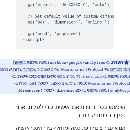
  ga('create', 'UA-XXXXX-Y', 'auto');

  // Set default value of custom dimension 1 t
  ga('set', 'dimension1', 'online');

  ga('send', 'pageview');

הערה:
ב-
נעשה שימוש ב
שמות
workbox-google-analytics
הפרמטרים
של Measurement Protocol, שהם שונים מ
שמות השדות
שבהם
נעשה שימוש ב-analytics.js. לדוגמה, במאפיינים מותאמים אישית, ב-
Measurement Protocol נעשה שימוש ב-
(למשל
), ואילו ב-
cd1
cdXX
analytics.js נעשה שימוש ב-
(למשל
).
dimension1
dimensionXX
שימוש במדד מותאם אישית כדי לעקוב אחרי
זמן ההמתנה בתור
אם אתם רוצים לדעת כמה זמן חלף בין האינטראקציה