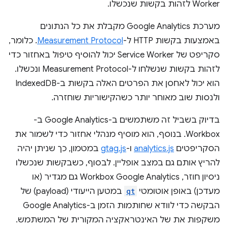
Worker לזהות בקשות שנכשלו.
מערכת Google Analytics מקבלת את כל הנתונים
באמצעות בקשות HTTP ל-
Measurement Protocol
. כלומר,
סקריפט של Service Worker יכול להוסיף טיפול באחזור כדי
לזהות בקשות שנשלחו ל-Measurement Protocol ונכשלו.
הוא יכול לאחסן את הפרטים האלה בקשות ב-IndexedDB
ולנסות שוב מאוחר יותר כשהקישוריות שוחזרה.
בדיוק בשביל זה משתמשים ב-Google Analytics ב-
Workbox. בנוסף, הוא מוסיף מנהלי אחזור כדי לשמור את
הסקריפטים
analytics.js
ו-
gtag.js
במטמון, כך שניתן יהיה
להריץ אותם גם במצב אופליין. לבסוף, כשבקשות שנכשלו
ניסיון חוזר, Workbox Google Analytics גם מגדיר (או
מעדכן) באופן אוטומטי
qt
במטען הייעודי (payload) של
הבקשה כדי לוודא שחותמות הזמן ב-Google Analytics
משקפות את של האינטראקציה המקורית של המשתמש.