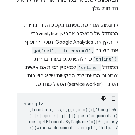
הבקשות. אמנם אין בכך צורך, אך יקל על קריאת
הדוחות שלך.
לדוגמה, אם השתמשתם בקטע הקוד ברירת
המחדל של המעקב אחרי analytics.js כדי
להתקין את Google Analytics, תוכלו להוסיף
את השורה
ga('set', 'dimension1',
'online')
כדי להשתמש בערך ברירת
המחדל
'online'
למאפיין המותאם אישית
'סטטוס הרשת' לכל הבקשות שלא השירות
העובד (service worker) הפעיל מחדש.
<script>

  (function(i,s,o,g,r,a,m){i['GoogleAnalytics
  (i[r].q=i[r].q||[]).push(arguments)},i[r].l
  m=s.getElementsByTagName(o)[0];a.async=1;a.
  })(window,document,'script','https://www.go