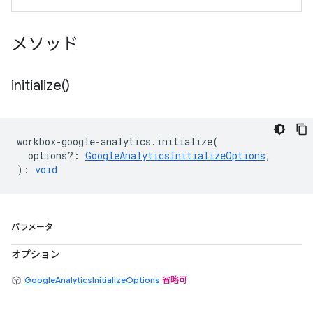
メソッド
initialize(
)
workbox
-
google
-
analytics
.
initialize
(
options?
:
GoogleAnalyticsInitializeOptions
,
)
:
void
パラメータ
オプション
GoogleAnalyticsInitializeOptions
省略可