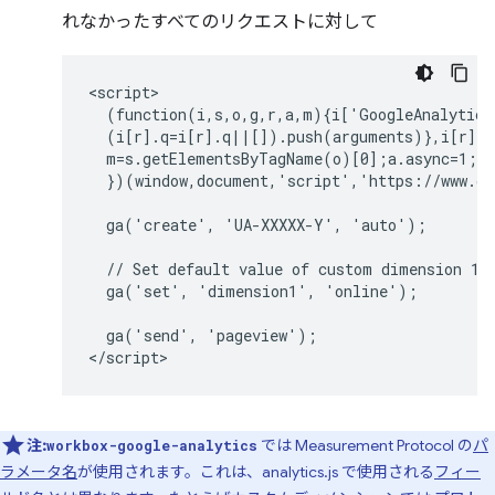
れなかったすべてのリクエストに対して
<script>

  (function(i,s,o,g,r,a,m){i['GoogleAnalytics
  (i[r].q=i[r].q||[]).push(arguments)},i[r].l
  m=s.getElementsByTagName(o)[0];a.async=1;a.
  })(window,document,'script','https://www.go
  ga('create', 'UA-XXXXX-Y', 'auto');

  // Set default value of custom dimension 1 t
  ga('set', 'dimension1', 'online');

  ga('send', 'pageview');

注:
では Measurement Protocol の
パ
workbox-google-analytics
ラメータ名
が使用されます。これは、analytics.js で使用される
フィー