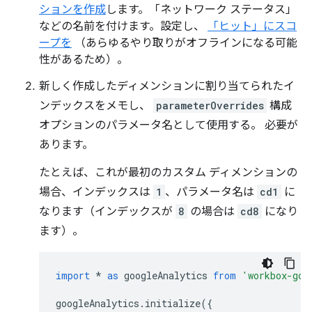
ションを作成
します。「ネットワーク ステータス」
などの名前を付けます。設定し、
「ヒット」にスコ
ープを
（あらゆるやり取りがオフラインになる可能
性があるため）。
新しく作成したディメンションに割り当てられたイ
ンデックスをメモし、
parameterOverrides
構成
オプションのパラメータ名として使用する。 必要が
あります。
たとえば、これが最初のカスタム ディメンションの
場合、インデックスは
1
、パラメータ名は
cd1
に
なります（インデックスが
8
の場合は
cd8
になり
ます）。
import
*
as
googleAnalytics
from
'workbox-goo
googleAnalytics
.
initialize
({