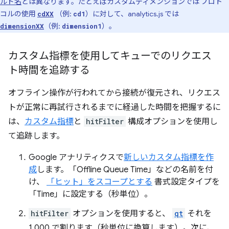
ルド名
とは異なります。たとえばカスタムディメンションでは プロト
コルの使用
（例:
）に対して、analytics.js では
cdXX
cd1
（例:
）。
dimensionXX
dimension1
カスタム指標を使用してキューでのリクエス
ト時間を追跡する
オフライン操作が行われてから接続が復元され、リクエス
トが正常に再試行されるまでに経過した時間を把握するに
は、
カスタム指標
と
hitFilter
構成オプションを使用し
て追跡します。
Google アナリティクスで
新しいカスタム指標を作
成
します。「Offline Queue Time」などの名前を付
け、
「ヒット」をスコープとする
書式設定タイプを
「Time」に設定する（秒単位）。
hitFilter
オプションを使用すると、
qt
それを
1,000 で割ります（秒単位に換算します）。次に、