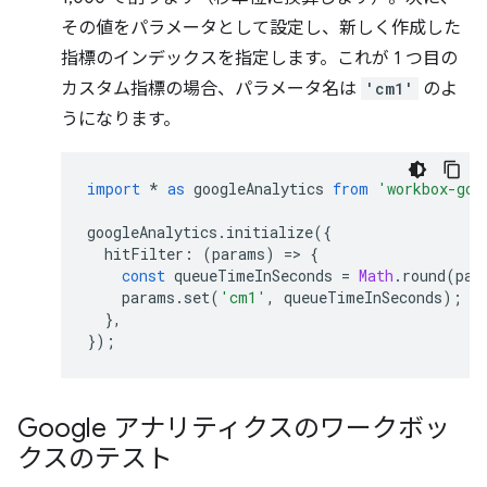
その値をパラメータとして設定し、新しく作成した
指標のインデックスを指定します。これが 1 つ目の
カスタム指標の場合、パラメータ名は
'cm1'
のよ
うになります。
import
*
as
googleAnalytics
from
'workbox-goo
googleAnalytics
.
initialize
({
hitFilter
:
(
params
)
=
>
{
const
queueTimeInSeconds
=
Math
.
round
(
par
params
.
set
(
'cm1'
,
queueTimeInSeconds
);
},
});
Google アナリティクスのワークボッ
クスのテスト