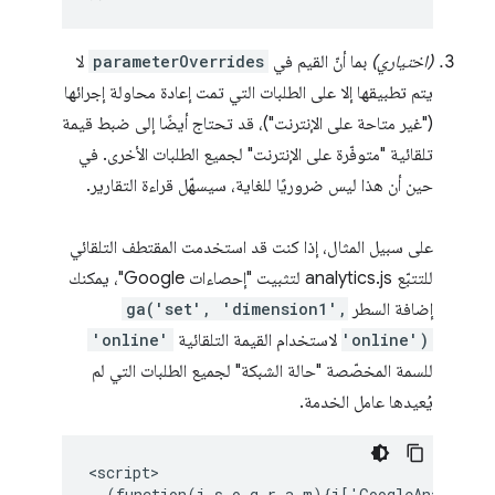
(اختياري)
بما أنّ القيم في
parameterOverrides
لا
يتم تطبيقها إلا على الطلبات التي تمت إعادة محاولة إجرائها
("غير متاحة على الإنترنت")، قد تحتاج أيضًا إلى ضبط قيمة
تلقائية "متوفّرة على الإنترنت" لجميع الطلبات الأخرى. في
حين أن هذا ليس ضروريًا للغاية، سيسهّل قراءة التقارير.
على سبيل المثال، إذا كنت قد استخدمت المقتطف التلقائي
للتتبّع analytics.js لتثبيت "إحصاءات Google"، يمكنك
إضافة السطر
ga('set', 'dimension1',
'online')
لاستخدام القيمة التلقائية
'online'
للسمة المخصّصة "حالة الشبكة" لجميع الطلبات التي لم
يُعيدها عامل الخدمة.
<script>

  (function(i,s,o,g,r,a,m){i['GoogleAnalytics