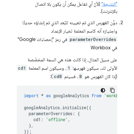
"النتيجة"
(لأنّ أي تفاعل يمكن أن يكون بلا اتصال
بالإنترنت).
دوِّن الفهرس الذي تم تعيينه للبُعد الذي تم إنشاؤه حديثًا
واجتيازه أنه كاسم المعلمة لخيار الإعداد
parameterOverrides
في رمز "إحصاءات Google"
في Workbox
على سبيل المثال، إذا كانت هذه هي السمة المخصّصة
الأولى لك، سيكون فهرسها
1
، وسيكون اسم المعلمة
cd1
(إذا كان الفهرس هو
8
، فسيتم
cd8
):
import
*
as
googleAnalytics
from
'workbox-goo
googleAnalytics
.
initialize
({
parameterOverrides
:
{
cd1
:
'offline'
,
},
});