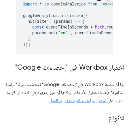
import
*
as
googleAnalytics
from
'workbox-goo
googleAnalytics
.
initialize
({
hitFilter
:
(
params
)
=
>
{
const
queueTimeInSeconds
=
Math
.
round
(
par
params
.
set
(
'cm1'
,
queueTimeInSeconds
);
},
});
اختبار Workbox في "إحصاءات Google"
بما أنّ خدمة Workbox في "إحصاءات Google" تستخدم ميزة "مزامنة
الخلفية" لإعادة تشغيل الأحداث، يمكنها أن غير بديهية في الاختبار. قراءة
المزيد على
اختبار مزامنة خلفية صندوق العمل
:
الأنواع