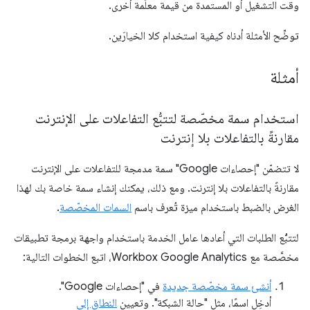
وقت التشغيل أو المستمدة من قيمة معلَمة أخرى.
توضِّح الأمثلة أدناه كيفية استخدام كلا الخيارَين.
أمثلة
استخدام سمة مخصّصة لتتبُّع التفاعلات على الإنترنت
مقارنةً بالتفاعلات بلا إنترنت
لا تتضمّن "إحصاءات Google" سمة مدمجة للتفاعلات على الإنترنت
مقارنةً بالتفاعلات بلا إنترنت. ومع ذلك، يمكنك إنشاء سمة خاصة بك لهذا
الغرض بالضبط باستخدام ميزة تُعرف باسم
السمات المخصّصة
.
لتتبُّع الطلبات التي أعادها عامل الخدمة باستخدام واجهة برمجة تطبيقات
مخصَّصة مع Workbox Google Analytics، اتبع الخطوات التالية:
أنشئ سمة مخصّصة جديدة
في "إحصاءات Google".
أدخِل اسمًا، مثل "حالة الشبكة". وتعيين
النطاق إلى