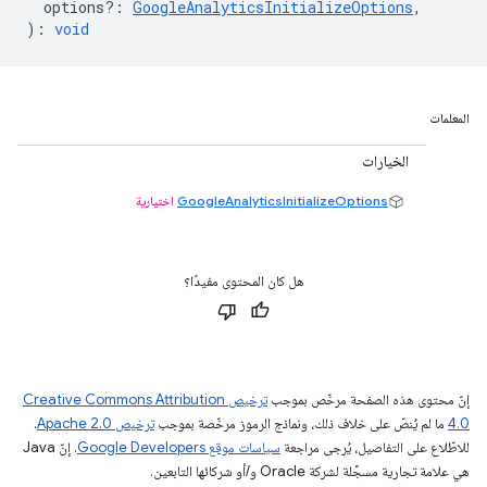
options?
:
GoogleAnalyticsInitializeOptions
,
)
:
void
المعلمات
الخيارات
GoogleAnalyticsInitializeOptions
اختيارية
هل كان المحتوى مفيدًا؟
إنّ محتوى هذه الصفحة مرخّص بموجب
ترخيص Creative Commons Attribution
4.0‏
ما لم يُنصّ على خلاف ذلك، ونماذج الرموز مرخّصة بموجب
ترخيص Apache 2.0‏
.
للاطّلاع على التفاصيل، يُرجى مراجعة
سياسات موقع Google Developers‏
. إنّ Java
هي علامة تجارية مسجَّلة لشركة Oracle و/أو شركائها التابعين.