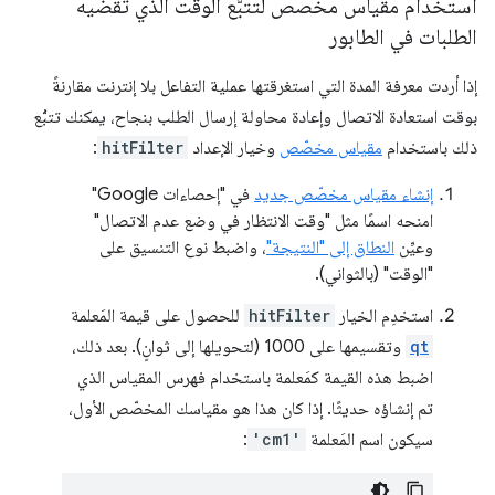
استخدام مقياس مخصّص لتتبُّع الوقت الذي تقضيه
الطلبات في الطابور
إذا أردت معرفة المدة التي استغرقتها عملية التفاعل بلا إنترنت مقارنةً
بوقت استعادة الاتصال وإعادة محاولة إرسال الطلب بنجاح، يمكنك تتبُّع
ذلك باستخدام
مقياس مخصّص
وخيار الإعداد
hitFilter
:
إنشاء مقياس مخصّص جديد
في "إحصاءات Google"
امنحه اسمًا مثل "وقت الانتظار في وضع عدم الاتصال"
وعيِّن
النطاق إلى "النتيجة"
، واضبط نوع التنسيق على
"الوقت" (بالثواني).
استخدِم الخيار
hitFilter
للحصول على قيمة المَعلمة
qt
وتقسيمها على 1000 (لتحويلها إلى ثوانٍ). بعد ذلك،
اضبط هذه القيمة كمَعلمة باستخدام فهرس المقياس الذي
تم إنشاؤه حديثًا. إذا كان هذا هو مقياسك المخصّص الأول،
سيكون اسم المَعلمة
'cm1'
: