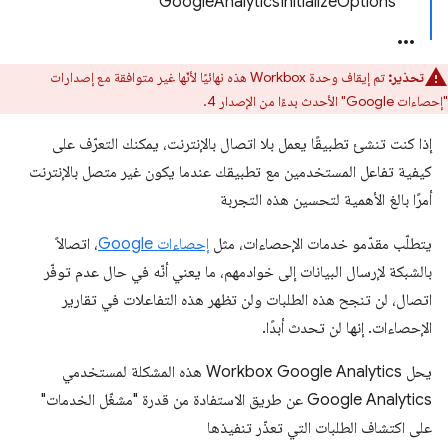
GoogleAnalyticsInitializeOptions
تحذير:
تم إيقاف وحدة Workbox هذه نهائيًا لأنّها غير متوافقة مع إصدارات
"إحصاءات Google" الأحدث بدءًا من الإصدار 4.
إذا كنت تنشئ تطبيقًا يعمل بلا اتصال بالإنترنت، يمكنك التعرّف على
كيفية تفاعل المستخدمين مع تطبيقك عندما يكون غير متصل بالإنترنت
أمرًا بالغ الأهمية لتحسين هذه التجربة
يتطلّب مقدّمو خدمات الإحصاءات، مثل
إحصاءات Google
، اتصالاً
بالشبكة لإرسال البيانات إلى خوادمهم، ما يعني أنّه في حال عدم توفّر
اتصال، لن تنجح هذه الطلبات ولن تظهر هذه التفاعلات في تقارير
الإحصاءات. إنها لن تحدث أبدًا.
يحل Workbox Google Analytics هذه المشكلة لمستخدمي
Google Analytics عن طريق الاستفادة من قدرة "مشغّل الخدمات"
على اكتشاف الطلبات التي تعذّر تنفيذها