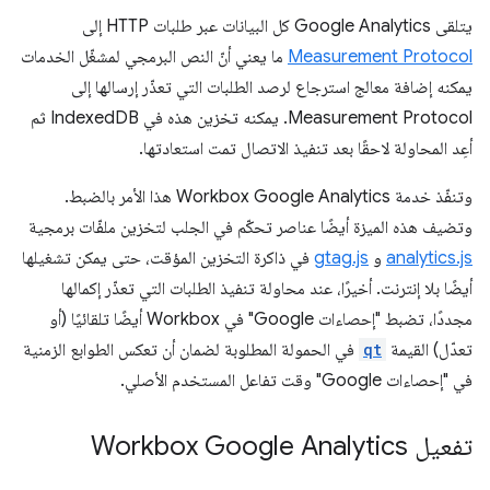
يتلقى Google Analytics كل البيانات عبر طلبات HTTP إلى
Measurement Protocol
ما يعني أنّ النص البرمجي لمشغّل الخدمات
يمكنه إضافة معالج استرجاع لرصد الطلبات التي تعذّر إرسالها إلى
Measurement Protocol. يمكنه تخزين هذه في IndexedDB ثم
أعِد المحاولة لاحقًا بعد تنفيذ الاتصال تمت استعادتها.
وتنفّذ خدمة Workbox Google Analytics هذا الأمر بالضبط.
وتضيف هذه الميزة أيضًا عناصر تحكّم في الجلب لتخزين ملفّات برمجية
analytics.js
و
gtag.js
في ذاكرة التخزين المؤقت، حتى يمكن تشغيلها
أيضًا بلا إنترنت. أخيرًا، عند محاولة تنفيذ الطلبات التي تعذّر إكمالها
مجددًا، تضبط "إحصاءات Google" في Workbox أيضًا تلقائيًا (أو
تعدّل) القيمة
qt
في الحمولة المطلوبة لضمان أن تعكس الطوابع الزمنية
في "إحصاءات Google" وقت تفاعل المستخدم الأصلي.
تفعيل Workbox Google Analytics