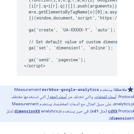
  (i[r].q=i[r].q||[]).push(arguments)},i[r].l
  m=s.getElementsByTagName(o)[0];a.async=1;a.
  })(window,document,'script','https://www.go
  ga('create', 'UA-XXXXX-Y', 'auto');

  // Set default value of custom dimension 1 t
  ga('set', 'dimension1', 'online');

  ga('send', 'pageview');

ملاحظة:
يستخدم
Measurement
workbox-google-analytics
Protocol.
أسماء المَعلمات
، والتي تختلف عن
أسماء الحقول
التي تستخدمها مقتطف
analytics.js. على سبيل المثال، مع السمات المخصّصة، يستخدم Measurement
Protocol
(مثل
)، في حين يستخدم analytics.js
(مثل
dimensionXX
cd1
cdXX
).
dimension1