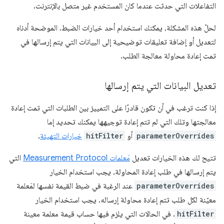
التفاعلات التي حدثت عندما كان المستخدم غير متصل بالإنترنت.
لحلّ هذه المشكلة، يمكنك استخدام أحد خيارات الضبط. الموضحة أدناه
لتعديل أو إضافة تعليقات توضيحية إلى البيانات التي يتم إرسالها في
تمت إعادة محاولة معالجة الطلب.
تعديل البيانات التي يتم إرسالها
إذا كنت ترغب في أن تكون قادرًا على التمييز بين الطلبات التي تمت إعادة
معالجتها وتلك التي لم تتم إعادة توجيهها يمكنك تحديد إما
parameterOverrides
أو
hitFilter
خيارات التهيئة
.
تتيح لك هذه الخيارات تعديل
مَعلمات Measurement Protocol
التي
يتم إرسالها في طلب إعادة المحاولة. يجب استخدام الخيار
parameterOverrides
عند الرغبة في ضبط القيمة نفسها لمَعلمة
معيّنة لكل طلب تتم إعادة محاولة إرساله. يجب استخدام الخيار
hitFilter
. في الحالات التي يلزم فيها حساب قيمة معلمة معينة