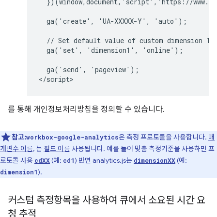
  })(window,document,'script','https://www.go
  ga('create', 'UA-XXXXX-Y', 'auto');

  // Set default value of custom dimension 1 t
  ga('set', 'dimension1', 'online');

  ga('send', 'pageview');

를 통해 개인정보처리방침을 정의할 수 있습니다.
참고:
은 측정 프로토콜을 사용합니다.
매
workbox-google-analytics
개변수 이름
, 는
필드 이름
사용됩니다. 예를 들어 맞춤 측정기준을 사용하면 프
로토콜 사용
(예:
) 반면 analytics.js는
(예:
cdXX
cd1
dimensionXX
).
dimension1
커스텀 측정항목을 사용하여 큐에서 소요된 시간 요
청 추적