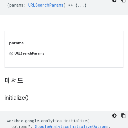
(
params
:
URLSearchParams
) => {...}
params
URLSearchParams
메서드
initialize(
)
workbox
-
google
-
analytics
.
initialize
(
options?
:
GoogleAnalyticsInitializeOptions
,