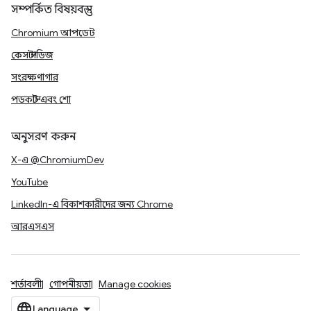
সম্পর্কিত বিষয়বস্তু
Chromium আপডেট
কেস স্টাডিজ
সংরক্ষণাগার
পডকাস্ট এবং শো
অনুসরণ করুন
X-এ @ChromiumDev
YouTube
LinkedIn-এ বিকাশকারীদের জন্য Chrome
আরএসএস
শর্তাবলী
গোপনীয়তা
Manage cookies