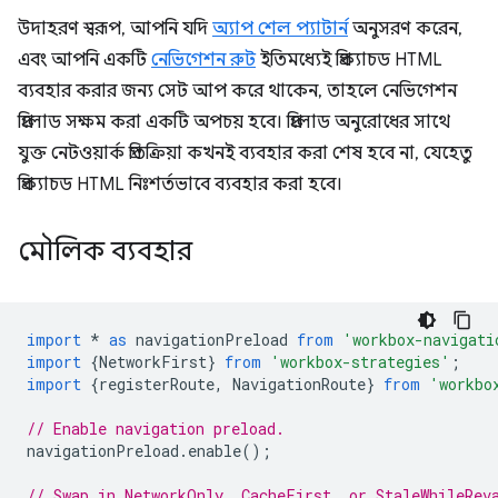
উদাহরণ স্বরূপ, আপনি যদি
অ্যাপ শেল প্যাটার্ন
অনুসরণ করেন,
এবং আপনি একটি
নেভিগেশন রুট
ইতিমধ্যেই প্রিক্যাচড HTML
ব্যবহার করার জন্য সেট আপ করে থাকেন, তাহলে নেভিগেশন
প্রিলোড সক্ষম করা একটি অপচয় হবে। প্রিলোড অনুরোধের সাথে
যুক্ত নেটওয়ার্ক প্রতিক্রিয়া কখনই ব্যবহার করা শেষ হবে না, যেহেতু
প্রিক্যাচড HTML নিঃশর্তভাবে ব্যবহার করা হবে।
মৌলিক ব্যবহার
import
*
as
navigationPreload
from
'workbox-navigati
import
{
NetworkFirst
}
from
'workbox-strategies'
;
import
{
registerRoute
,
NavigationRoute
}
from
'workbo
// Enable navigation preload.
navigationPreload
.
enable
();
// Swap in NetworkOnly, CacheFirst, or StaleWhileRev