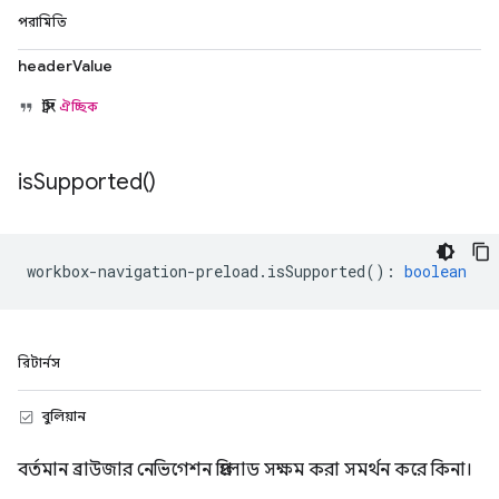
পরামিতি
headerValue
স্ট্রিং
ঐচ্ছিক
is
Supported(
)
workbox
-
navigation
-
preload
.
isSupported
()
:
boolean
রিটার্নস
বুলিয়ান
বর্তমান ব্রাউজার নেভিগেশন প্রিলোড সক্ষম করা সমর্থন করে কিনা।