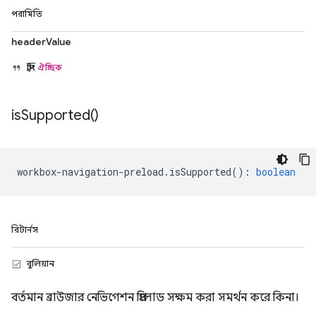
পরামিতি
headerValue
স্ট্রিং
ঐচ্ছিক
is
Supported(
)
workbox
-
navigation
-
preload
.
isSupported
()
:
boolean
রিটার্নস
বুলিয়ান
বর্তমান ব্রাউজার নেভিগেশন প্রিলোড সক্ষম করা সমর্থন করে কিনা।