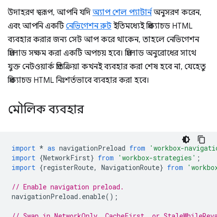
উদাহরণ স্বরূপ, আপনি যদি
অ্যাপ শেল প্যাটার্ন
অনুসরণ করেন,
এবং আপনি একটি
নেভিগেশন রুট
ইতিমধ্যেই প্রিক্যাচড HTML
ব্যবহার করার জন্য সেট আপ করে থাকেন, তাহলে নেভিগেশন
প্রিলোড সক্ষম করা একটি অপচয় হবে। প্রিলোড অনুরোধের সাথে
যুক্ত নেটওয়ার্ক প্রতিক্রিয়া কখনই ব্যবহার করা শেষ হবে না, যেহেতু
প্রিক্যাচড HTML নিঃশর্তভাবে ব্যবহার করা হবে।
মৌলিক ব্যবহার
import
*
as
navigationPreload
from
'workbox-navigati
import
{
NetworkFirst
}
from
'workbox-strategies'
;
import
{
registerRoute
,
NavigationRoute
}
from
'workbo
// Enable navigation preload.
navigationPreload
.
enable
();
// Swap in NetworkOnly, CacheFirst, or StaleWhileRev