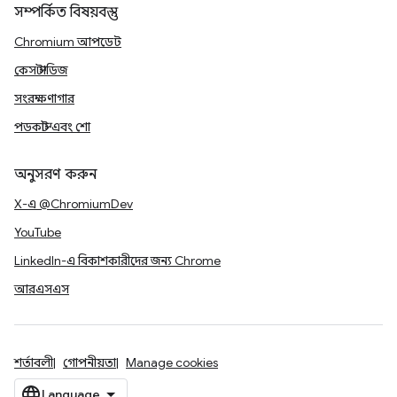
সম্পর্কিত বিষয়বস্তু
Chromium আপডেট
কেস স্টাডিজ
সংরক্ষণাগার
পডকাস্ট এবং শো
অনুসরণ করুন
X-এ @ChromiumDev
YouTube
LinkedIn-এ বিকাশকারীদের জন্য Chrome
আরএসএস
শর্তাবলী
গোপনীয়তা
Manage cookies