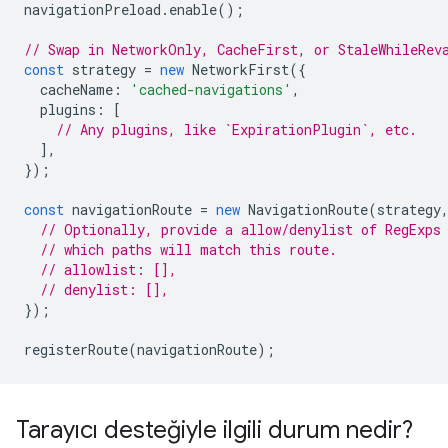
navigationPreload
.
enable
();
// Swap in NetworkOnly, CacheFirst, or StaleWhileRev
const
strategy
=
new
NetworkFirst
({
cacheName
:
'cached-navigations'
,
plugins
:
[
// Any plugins, like `ExpirationPlugin`, etc.
],
});
const
navigationRoute
=
new
NavigationRoute
(
strategy
// Optionally, provide a allow/denylist of RegExps
// which paths will match this route.
// allowlist: [],
// denylist: [],
});
registerRoute
(
navigationRoute
);
Tarayıcı desteğiyle ilgili durum nedir?