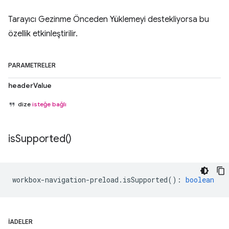
Tarayıcı Gezinme Önceden Yüklemeyi destekliyorsa bu
özellik etkinleştirilir.
PARAMETRELER
headerValue
dize
isteğe bağlı
is
Supported(
)
workbox
-
navigation
-
preload
.
isSupported
()
:
boolean
İADELER