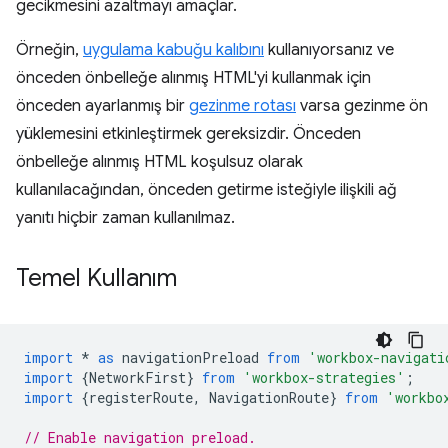
gecikmesini azaltmayı amaçlar.
Örneğin,
uygulama kabuğu kalıbını
kullanıyorsanız ve
önceden önbelleğe alınmış HTML'yi kullanmak için
önceden ayarlanmış bir
gezinme rotası
varsa gezinme ön
yüklemesini etkinleştirmek gereksizdir. Önceden
önbelleğe alınmış HTML koşulsuz olarak
kullanılacağından, önceden getirme isteğiyle ilişkili ağ
yanıtı hiçbir zaman kullanılmaz.
Temel Kullanım
import
*
as
navigationPreload
from
'workbox-navigati
import
{
NetworkFirst
}
from
'workbox-strategies'
;
import
{
registerRoute
,
NavigationRoute
}
from
'workbo
// Enable navigation preload.