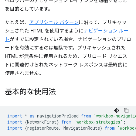
ベロッパーのナビゲーション レイテンシを短縮すること
を目的としています。
たとえば、
アプリシェル パターン
に沿って、プリキャッ
シュされた HTML を使用するように
ナビゲーション ルー
ト
がすでに設定されている場合、ナビゲーションのプリロ
ードを有効にするのは無駄です。プリキャッシュされた
HTML が無条件に使用されるため、プリロード リクエス
トに関連付けられたネットワーク レスポンスは最終的に
使用されません。
基本的な使用法
import
*
as
navigationPreload
from
'workbox-navigati
import
{
NetworkFirst
}
from
'workbox-strategies'
;
import
{
registerRoute
,
NavigationRoute
}
from
'workbo