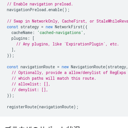
// Enable navigation preload.
navigationPreload
.
enable
();
// Swap in NetworkOnly, CacheFirst, or StaleWhileRev
const
strategy
=
new
NetworkFirst
({
cacheName
:
'cached-navigations'
,
plugins
:
[
// Any plugins, like `ExpirationPlugin`, etc.
],
});
const
navigationRoute
=
new
NavigationRoute
(
strategy
// Optionally, provide a allow/denylist of RegExps
// which paths will match this route.
// allowlist: [],
// denylist: [],
});
registerRoute
(
navigationRoute
);