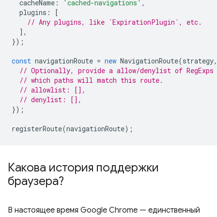
cacheName
:
'cached-navigations'
,
plugins
:
[
// Any plugins, like `ExpirationPlugin`, etc.
],
});
const
navigationRoute
=
new
NavigationRoute
(
strategy
// Optionally, provide a allow/denylist of RegExps
// which paths will match this route.
// allowlist: [],
// denylist: [],
});
registerRoute
(
navigationRoute
);
Какова история поддержки
браузера?
В настоящее время Google Chrome — единственный