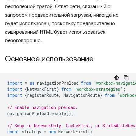
бесполезной тратой. Ответ сети, связанный с
запросом предварительной загрузки, никогда не
будет использован, поскольку предварительно
кэшированный HTML будет использоваться
безоговорочно.
Основное использование
import
*
as
navigationPreload
from
'workbox-navigati
import
{
NetworkFirst
}
from
'workbox-strategies'
;
import
{
registerRoute
,
NavigationRoute
}
from
'workbo
// Enable navigation preload.
navigationPreload
.
enable
();
// Swap in NetworkOnly, CacheFirst, or StaleWhileRev
const
strategy
=
new
NetworkFirst
({