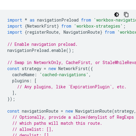
import
*
as
navigationPreload
from
'workbox-navigati
import
{
NetworkFirst
}
from
'workbox-strategies'
;
import
{
registerRoute
,
NavigationRoute
}
from
'workbo
// Enable navigation preload.
navigationPreload
.
enable
();
// Swap in NetworkOnly, CacheFirst, or StaleWhileRev
const
strategy
=
new
NetworkFirst
({
cacheName
:
'cached-navigations'
,
plugins
:
[
// Any plugins, like `ExpirationPlugin`, etc.
],
});
const
navigationRoute
=
new
NavigationRoute
(
strategy
// Optionally, provide a allow/denylist of RegExps
// which paths will match this route.
// allowlist: [],
// denylist: [],