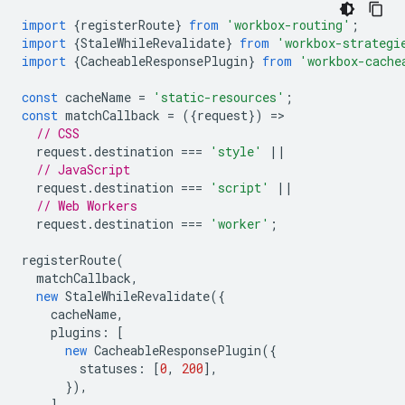
import
{
registerRoute
}
from
'workbox-routing'
;
import
{
StaleWhileRevalidate
}
from
'workbox-strategi
import
{
CacheableResponsePlugin
}
from
'workbox-cache
const
cacheName
=
'static-resources'
;
const
matchCallback
=
({
request
})
=
// CSS
request
.
destination
===
'style'
||
// JavaScript
request
.
destination
===
'script'
||
// Web Workers
request
.
destination
===
'worker'
;
registerRoute
(
matchCallback
,
new
StaleWhileRevalidate
({
cacheName
,
plugins
:
[
new
CacheableResponsePlugin
({
statuses
:
[
0
,
200
],
}),
],