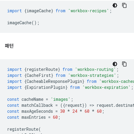
import
{
imageCache
}
from
'workbox-recipes'
;
imageCache
();
패턴
import
{
registerRoute
}
from
'workbox-routing'
;
import
{
CacheFirst
}
from
'workbox-strategies'
;
import
{
CacheableResponsePlugin
}
from
'workbox-cache
import
{
ExpirationPlugin
}
from
'workbox-expiration'
;
const
cacheName
=
'images'
;
const
matchCallback
=
({
request
})
=
>
request
.
destina
const
maxAgeSeconds
=
30
*
24
*
60
*
60
;
const
maxEntries
=
60
;
registerRoute
(