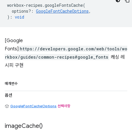
workbox
-
recipes
.
googleFontsCache
(
options?
:
GoogleFontCacheOptions
,
)
:
void
[Google
Fonts]
https://developers.google.com/web/tools/wo
rkbox/guides/common-recipes#google_fonts
캐싱 레
시피 구현
매개변수
옵션
GoogleFontCacheOptions
선택사항
image
Cache(
)