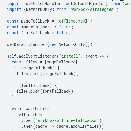
import
{
setCatchHandler
,
setDefaultHandler
}
from
'wo
import
{
NetworkOnly
}
from
'workbox-strategies'
;
const
pageFallback
=
'offline.html'
;
const
imageFallback
=
false
;
const
fontFallback
=
false
;
setDefaultHandler
(
new
NetworkOnly
());
self
.
addEventListener
(
'install'
,
event
=
>
{
const
files
=
[
pageFallback
];
if
(
imageFallback
)
{
files
.
push
(
imageFallback
);
}
if
(
fontFallback
)
{
files
.
push
(
fontFallback
);
}
event
.
waitUntil
(
self
.
caches
.
open
(
'workbox-offline-fallbacks'
)
.
then
(
cache
=
>
cache
.
addAll
(
files
))