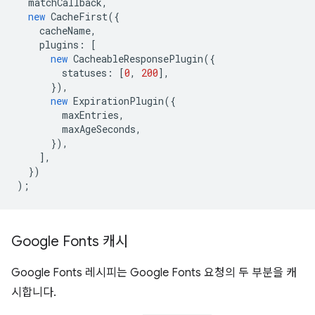
matchCallback
,
new
CacheFirst
({
cacheName
,
plugins
:
[
new
CacheableResponsePlugin
({
statuses
:
[
0
,
200
],
}),
new
ExpirationPlugin
({
maxEntries
,
maxAgeSeconds
,
}),
],
})
);
Google Fonts 캐시
Google Fonts 레시피는 Google Fonts 요청의 두 부분을 캐
시합니다.