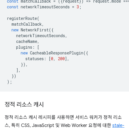
const
matchCallback
=
({
request
})
=
>
request
.
mode
==
const
networkTimeoutSeconds
=
3
;
registerRoute
(
matchCallback
,
new
NetworkFirst
({
networkTimeoutSeconds
,
cacheName
,
plugins
:
[
new
CacheableResponsePlugin
({
statuses
:
[
0
,
200
],
}),
],
})
);
정적 리소스 캐시
정적 리소스 캐시 레시피를 사용하면 서비스 워커가 정적 리소
스, 특히 CSS, JavaScript 및 Web Worker 요청에 대한
stale-