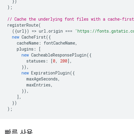
})
);
// Cache the underlying font files with a cache-first
registerRoute
(
({
url
})
=
>
url
.
origin
===
'https://fonts.gstatic.c
new
CacheFirst
({
cacheName
:
fontCacheName
,
plugins
:
[
new
CacheableResponsePlugin
({
statuses
:
[
0
,
200
],
}),
new
ExpirationPlugin
({
maxAgeSeconds
,
maxEntries
,
}),
],
})
);
빠른 사용