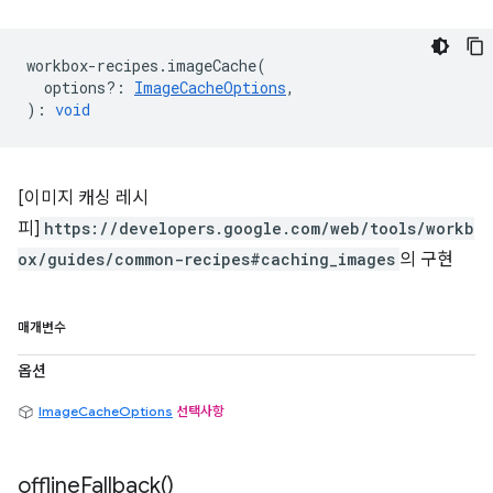
workbox
-
recipes
.
imageCache
(
options?
:
ImageCacheOptions
,
)
:
void
[이미지 캐싱 레시
피]
https://developers.google.com/web/tools/workb
ox/guides/common-recipes#caching_images
의 구현
매개변수
옵션
ImageCacheOptions
선택사항
offline
Fallback(
)