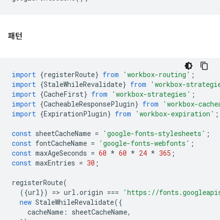
패턴
import
{
registerRoute
}
from
'workbox-routing'
;
import
{
StaleWhileRevalidate
}
from
'workbox-strategi
import
{
CacheFirst
}
from
'workbox-strategies'
;
import
{
CacheableResponsePlugin
}
from
'workbox-cache
import
{
ExpirationPlugin
}
from
'workbox-expiration'
;
const
sheetCacheName
=
'google-fonts-stylesheets'
;
const
fontCacheName
=
'google-fonts-webfonts'
;
const
maxAgeSeconds
=
60
*
60
*
24
*
365
;
const
maxEntries
=
30
;
registerRoute
(
({
url
})
=
>
url
.
origin
===
'https://fonts.googleapi
new
StaleWhileRevalidate
({
cacheName
:
sheetCacheName
,