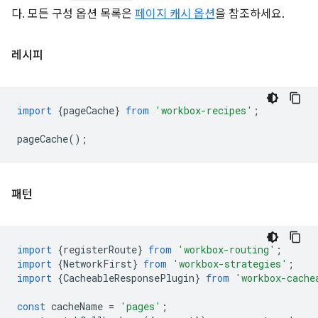
다. 모든 구성 옵션 목록은
페이지 캐시 옵션
을 참조하세요.
레시피
import
{
pageCache
}
from
'workbox-recipes'
;
pageCache
();
패턴
import
{
registerRoute
}
from
'workbox-routing'
;
import
{
NetworkFirst
}
from
'workbox-strategies'
;
import
{
CacheableResponsePlugin
}
from
'workbox-cache
const
cacheName
=
'pages'
;