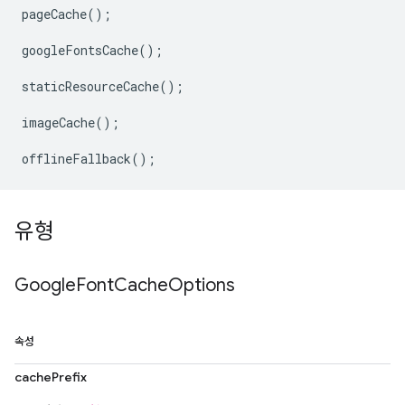
pageCache
();
googleFontsCache
();
staticResourceCache
();
imageCache
();
offlineFallback
();
유형
Google
Font
Cache
Options
속성
cachePrefix