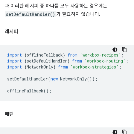
과 이러한 레시피 중 하나를 모두 사용하는 경우에는
setDefaultHandler()
가 필요하지 않습니다.
레시피
import
{
offlineFallback
}
from
'workbox-recipes'
;
import
{
setDefaultHandler
}
from
'workbox-routing'
;
import
{
NetworkOnly
}
from
'workbox-strategies'
;
setDefaultHandler
(
new
NetworkOnly
());
offlineFallback
();
패턴