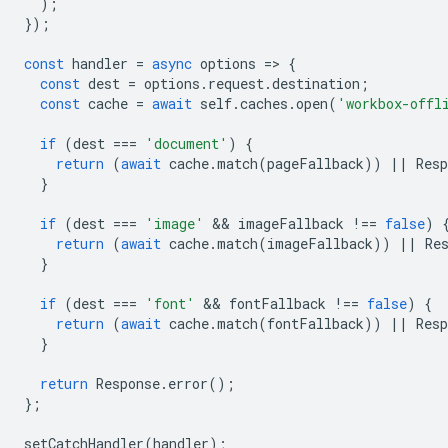
);
});
const
handler
=
async
options
=
>
{
const
dest
=
options
.
request
.
destination
;
const
cache
=
await
self
.
caches
.
open
(
'workbox-offl
if
(
dest
===
'document'
)
{
return
(
await
cache
.
match
(
pageFallback
))
||
Resp
}
if
(
dest
===
'image'
 && 
imageFallback
!==
false
)
return
(
await
cache
.
match
(
imageFallback
))
||
Re
}
if
(
dest
===
'font'
 && 
fontFallback
!==
false
)
{
return
(
await
cache
.
match
(
fontFallback
))
||
Resp
}
return
Response
.
error
();
};
setCatchHandler
(
handler
);