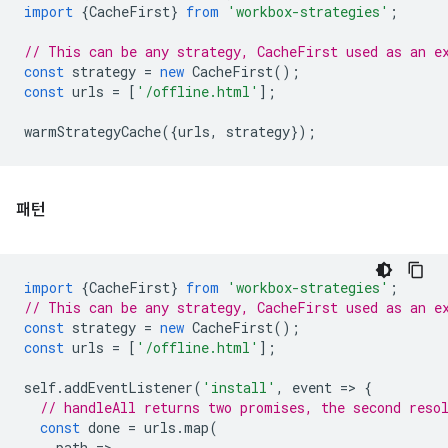
import
{
CacheFirst
}
from
'workbox-strategies'
;
// This can be any strategy, CacheFirst used as an e
const
strategy
=
new
CacheFirst
();
const
urls
=
[
'/offline.html'
];
warmStrategyCache
({
urls
,
strategy
});
패턴
import
{
CacheFirst
}
from
'workbox-strategies'
;
// This can be any strategy, CacheFirst used as an e
const
strategy
=
new
CacheFirst
();
const
urls
=
[
'/offline.html'
];
self
.
addEventListener
(
'install'
,
event
=
>
{
// handleAll returns two promises, the second reso
const
done
=
urls
.
map
(
path
=