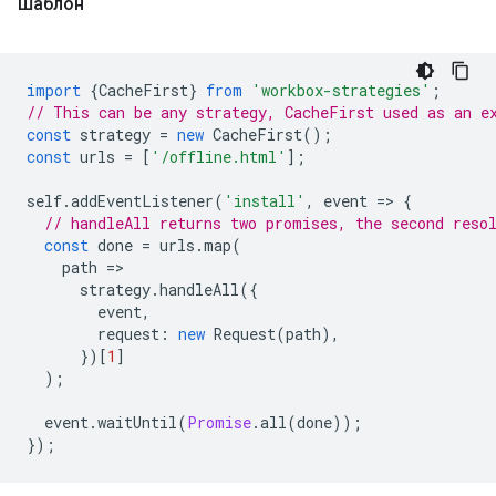
Шаблон
import
{
CacheFirst
}
from
'workbox-strategies'
;
// This can be any strategy, CacheFirst used as an e
const
strategy
=
new
CacheFirst
();
const
urls
=
[
'/offline.html'
];
self
.
addEventListener
(
'install'
,
event
=
>
{
// handleAll returns two promises, the second reso
const
done
=
urls
.
map
(
path
=
strategy
.
handleAll
({
event
,
request
:
new
Request
(
path
),
})[
1
]
);
event
.
waitUntil
(
Promise
.
all
(
done
));
});