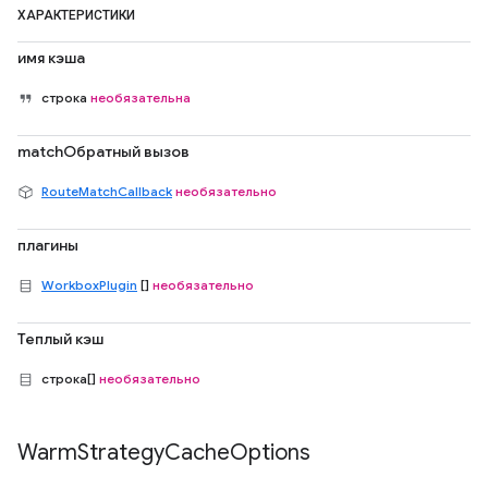
ХАРАКТЕРИСТИКИ
имя кэша
строка
необязательна
matchОбратный вызов
RouteMatchCallback
необязательно
плагины
WorkboxPlugin
[]
необязательно
Теплый кэш
строка[]
необязательно
Warm
Strategy
Cache
Options