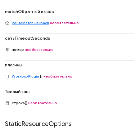
matchОбратный вызов
RouteMatchCallback
необязательно
сетьTimeoutSeconds
номер
необязательно
плагины
WorkboxPlugin
[]
необязательно
Теплый кэш
строка[]
необязательно
Static
Resource
Options