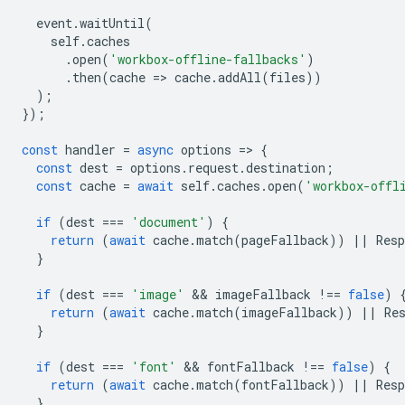
event
.
waitUntil
(
self
.
caches
.
open
(
'workbox-offline-fallbacks'
)
.
then
(
cache
=
>
cache
.
addAll
(
files
))
);
});
const
handler
=
async
options
=
>
{
const
dest
=
options
.
request
.
destination
;
const
cache
=
await
self
.
caches
.
open
(
'workbox-offl
if
(
dest
===
'document'
)
{
return
(
await
cache
.
match
(
pageFallback
))
||
Resp
}
if
(
dest
===
'image'
 && 
imageFallback
!==
false
)
return
(
await
cache
.
match
(
imageFallback
))
||
Re
}
if
(
dest
===
'font'
 && 
fontFallback
!==
false
)
{
return
(
await
cache
.
match
(
fontFallback
))
||
Resp
}