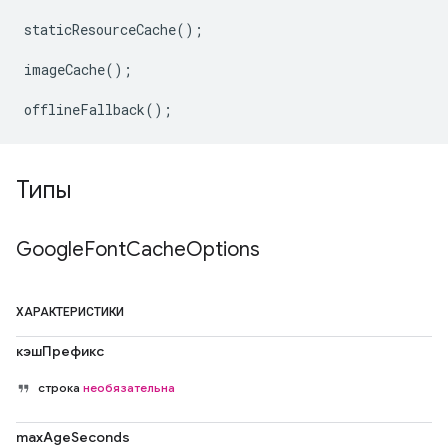
staticResourceCache
();
imageCache
();
offlineFallback
();
Типы
Google
Font
Cache
Options
ХАРАКТЕРИСТИКИ
кэшПрефикс
строка
необязательна
maxAgeSeconds