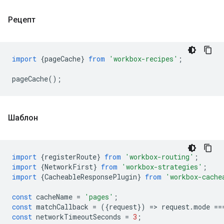
Рецепт
import
{
pageCache
}
from
'workbox-recipes'
;
pageCache
();
Шаблон
import
{
registerRoute
}
from
'workbox-routing'
;
import
{
NetworkFirst
}
from
'workbox-strategies'
;
import
{
CacheableResponsePlugin
}
from
'workbox-cache
const
cacheName
=
'pages'
;
const
matchCallback
=
({
request
})
=
>
request
.
mode
==
const
networkTimeoutSeconds
=
3
;