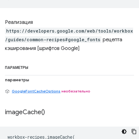
Реализация
https://developers.google.com/web/tools/workbox
/guides/common-recipes#google_fonts
рецепта
кэширования [шрифтов Google]
ПАРАМЕТРЫ
параметры
GoogleFontCacheOptions
необязательно
image
Cache(
)
workbox
-
recipes
.
imageCache
(