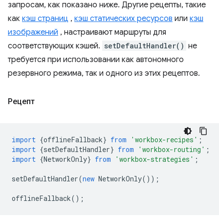
запросам, как показано ниже. Другие рецепты, такие
как
кэш страниц
,
кэш статических ресурсов
или
кэш
изображений
, настраивают маршруты для
соответствующих кэшей.
setDefaultHandler()
не
требуется при использовании как автономного
резервного режима, так и одного из этих рецептов.
Рецепт
import
{
offlineFallback
}
from
'workbox-recipes'
;
import
{
setDefaultHandler
}
from
'workbox-routing'
;
import
{
NetworkOnly
}
from
'workbox-strategies'
;
setDefaultHandler
(
new
NetworkOnly
());
offlineFallback
();