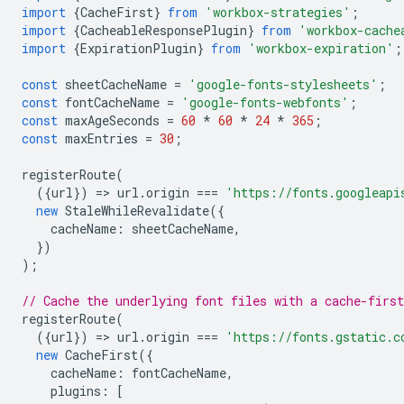
import
{
CacheFirst
}
from
'workbox-strategies'
;
import
{
CacheableResponsePlugin
}
from
'workbox-cache
import
{
ExpirationPlugin
}
from
'workbox-expiration'
;
const
sheetCacheName
=
'google-fonts-stylesheets'
;
const
fontCacheName
=
'google-fonts-webfonts'
;
const
maxAgeSeconds
=
60
*
60
*
24
*
365
;
const
maxEntries
=
30
;
registerRoute
(
({
url
})
=
>
url
.
origin
===
'https://fonts.googleapi
new
StaleWhileRevalidate
({
cacheName
:
sheetCacheName
,
})
);
// Cache the underlying font files with a cache-first
registerRoute
(
({
url
})
=
>
url
.
origin
===
'https://fonts.gstatic.c
new
CacheFirst
({
cacheName
:
fontCacheName
,
plugins
:
[