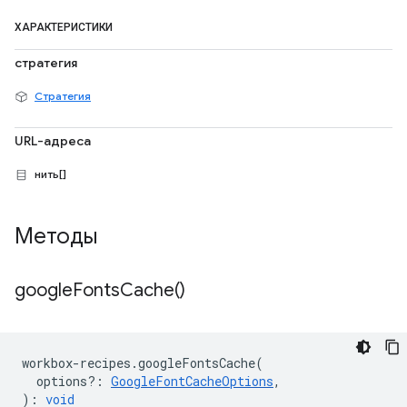
ХАРАКТЕРИСТИКИ
стратегия
Стратегия
URL-адреса
нить[]
Методы
google
Fonts
Cache(
)
workbox
-
recipes
.
googleFontsCache
(
options?
:
GoogleFontCacheOptions
,
)
:
void