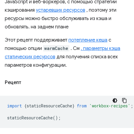
JavaScript и веб-воркеров, с помощью стратегии
кэширования
устаревших ресурсов
, поэтому эти
ресурсы можно быстро обслуживать из кэша и
обновлять. на заднем плане
Этот рецепт поддерживает
потепление кеша
с
помощью опции
warmCache
. См
. параметры кэша
статических ресурсов
для получения списка всех
параметров конфигурации.
Рецепт
import
{
staticResourceCache
}
from
'workbox-recipes'
;
staticResourceCache
();