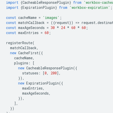
import
{
CacheableResponsePlugin
}
from
'workbox-cache
import
{
ExpirationPlugin
}
from
'workbox-expiration'
;
const
cacheName
=
'images'
;
const
matchCallback
=
({
request
})
=
>
request
.
destina
const
maxAgeSeconds
=
30
*
24
*
60
*
60
;
const
maxEntries
=
60
;
registerRoute
(
matchCallback
,
new
CacheFirst
({
cacheName
,
plugins
:
[
new
CacheableResponsePlugin
({
statuses
:
[
0
,
200
],
}),
new
ExpirationPlugin
({
maxEntries
,
maxAgeSeconds
,
}),
],
})