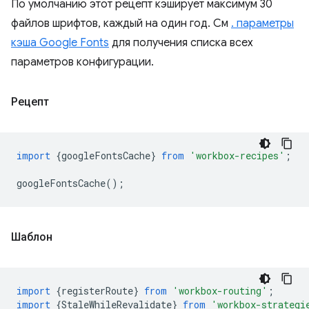
По умолчанию этот рецепт кэширует максимум 30
файлов шрифтов, каждый на один год. См
. параметры
кэша Google Fonts
для получения списка всех
параметров конфигурации.
Рецепт
import
{
googleFontsCache
}
from
'workbox-recipes'
;
googleFontsCache
();
Шаблон
import
{
registerRoute
}
from
'workbox-routing'
;
import
{
StaleWhileRevalidate
}
from
'workbox-strategi