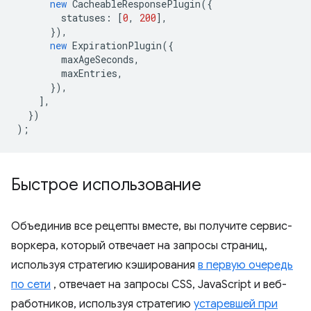
new
CacheableResponsePlugin
({
statuses
:
[
0
,
200
],
}),
new
ExpirationPlugin
({
maxAgeSeconds
,
maxEntries
,
}),
],
})
);
Быстрое использование
Объединив все рецепты вместе, вы получите сервис-
воркера, который отвечает на запросы страниц,
используя стратегию кэширования
в первую очередь
по сети
, отвечает на запросы CSS, JavaScript и веб-
работников, используя стратегию
устаревшей при