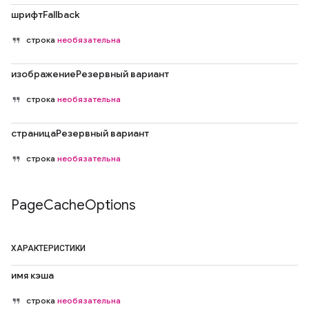
шрифтFallback
строка
необязательна
изображениеРезервный вариант
строка
необязательна
страницаРезервный вариант
строка
необязательна
Page
Cache
Options
ХАРАКТЕРИСТИКИ
имя кэша
строка
необязательна