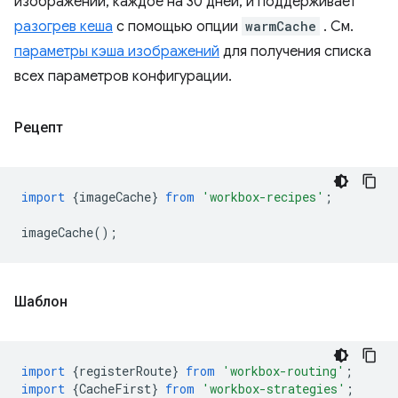
изображений, каждое на 30 дней, и поддерживает
разогрев кеша
с помощью опции
warmCache
. См.
параметры кэша изображений
для получения списка
всех параметров конфигурации.
Рецепт
import
{
imageCache
}
from
'workbox-recipes'
;
imageCache
();
Шаблон
import
{
registerRoute
}
from
'workbox-routing'
;
import
{
CacheFirst
}
from
'workbox-strategies'
;