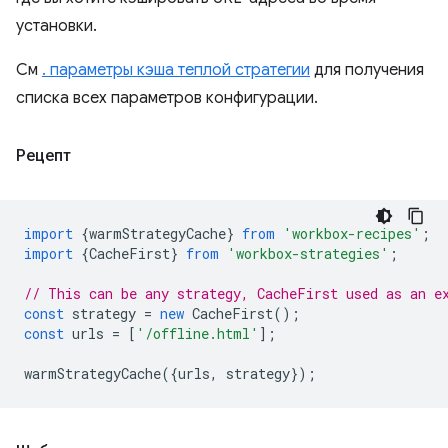
установки.
См
. параметры кэша теплой стратегии
для получения
списка всех параметров конфигурации.
Рецепт
import
{
warmStrategyCache
}
from
'workbox-recipes'
;
import
{
CacheFirst
}
from
'workbox-strategies'
;
// This can be any strategy, CacheFirst used as an e
const
strategy
=
new
CacheFirst
();
const
urls
=
[
'/offline.html'
];
warmStrategyCache
({
urls
,
strategy
});