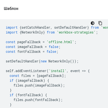
Шаблон
import
{
setCatchHandler
,
setDefaultHandler
}
from
'wo
import
{
NetworkOnly
}
from
'workbox-strategies'
;
const
pageFallback
=
'offline.html'
;
const
imageFallback
=
false
;
const
fontFallback
=
false
;
setDefaultHandler
(
new
NetworkOnly
());
self
.
addEventListener
(
'install'
,
event
=
>
{
const
files
=
[
pageFallback
];
if
(
imageFallback
)
{
files
.
push
(
imageFallback
);
}
if
(
fontFallback
)
{
files
.
push
(
fontFallback
);
}