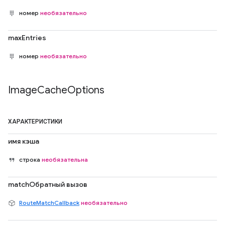
номер
необязательно
maxEntries
номер
необязательно
Image
Cache
Options
ХАРАКТЕРИСТИКИ
имя кэша
строка
необязательна
matchОбратный вызов
RouteMatchCallback
необязательно