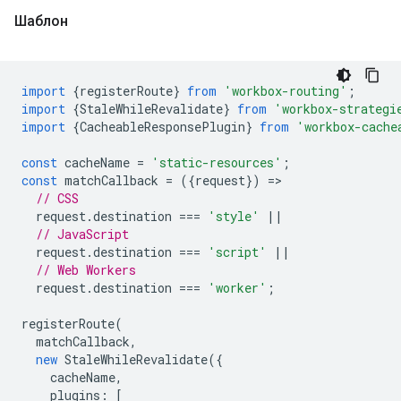
Шаблон
import
{
registerRoute
}
from
'workbox-routing'
;
import
{
StaleWhileRevalidate
}
from
'workbox-strategi
import
{
CacheableResponsePlugin
}
from
'workbox-cache
const
cacheName
=
'static-resources'
;
const
matchCallback
=
({
request
})
=
// CSS
request
.
destination
===
'style'
||
// JavaScript
request
.
destination
===
'script'
||
// Web Workers
request
.
destination
===
'worker'
;
registerRoute
(
matchCallback
,
new
StaleWhileRevalidate
({
cacheName
,
plugins
:
[