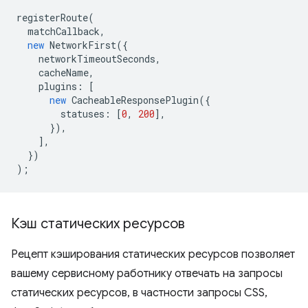
registerRoute
(
matchCallback
,
new
NetworkFirst
({
networkTimeoutSeconds
,
cacheName
,
plugins
:
[
new
CacheableResponsePlugin
({
statuses
:
[
0
,
200
],
}),
],
})
);
Кэш статических ресурсов
Рецепт кэширования статических ресурсов позволяет
вашему сервисному работнику отвечать на запросы
статических ресурсов, в частности запросы CSS,