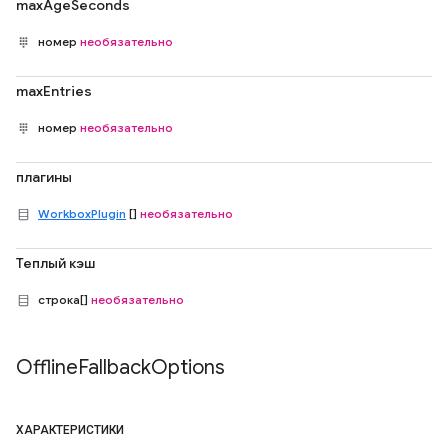
maxAgeSeconds
номер
необязательно
maxEntries
номер
необязательно
плагины
WorkboxPlugin
[]
необязательно
Теплый кэш
строка[]
необязательно
Offline
Fallback
Options
ХАРАКТЕРИСТИКИ