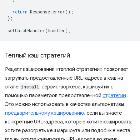
return
Response
.
error
();
};
setCatchHandler
(
handler
);
Теплый кэш стратегий
Рецепт кэширования «теплой стратегии» позволяет
загружать предоставленные URL-адреса в кэш на
этапе
install
сервис-воркера, кэшируя их с
помощью параметров предоставленной
стратегии
.
Это можно использовать в качестве альтернативы
предварительному кэшированию,
если вы знаете
конкретные URL-адреса, которые хотите кэшировать,
хотите разогреть кеш маршрута или подобные места,
где вы хотите кэшировать URL-адреса во время