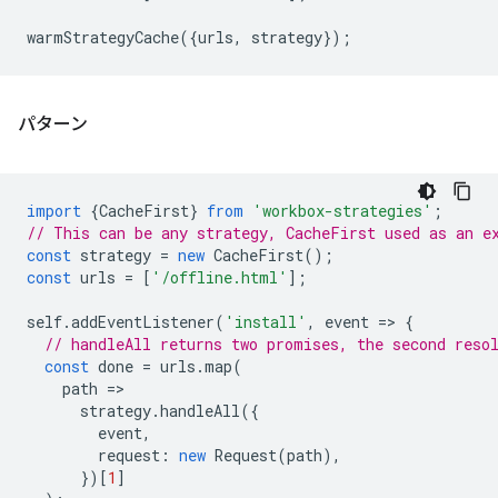
warmStrategyCache
({
urls
,
strategy
});
パターン
import
{
CacheFirst
}
from
'workbox-strategies'
;
// This can be any strategy, CacheFirst used as an e
const
strategy
=
new
CacheFirst
();
const
urls
=
[
'/offline.html'
];
self
.
addEventListener
(
'install'
,
event
=
>
{
// handleAll returns two promises, the second reso
const
done
=
urls
.
map
(
path
=
strategy
.
handleAll
({
event
,
request
:
new
Request
(
path
),
})[
1
]