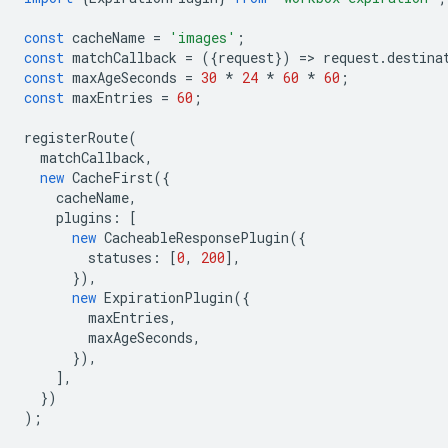
const
cacheName
=
'images'
;
const
matchCallback
=
({
request
})
=
>
request
.
destina
const
maxAgeSeconds
=
30
*
24
*
60
*
60
;
const
maxEntries
=
60
;
registerRoute
(
matchCallback
,
new
CacheFirst
({
cacheName
,
plugins
:
[
new
CacheableResponsePlugin
({
statuses
:
[
0
,
200
],
}),
new
ExpirationPlugin
({
maxEntries
,
maxAgeSeconds
,
}),
],
})
);