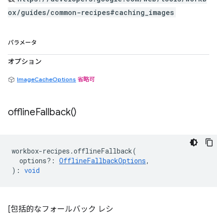
ox/guides/common-recipes#caching_images
パラメータ
オプション
ImageCacheOptions
省略可
offline
Fallback(
)
workbox
-
recipes
.
offlineFallback
(
options?
:
OfflineFallbackOptions
,
)
:
void
[包括的なフォールバック レシ