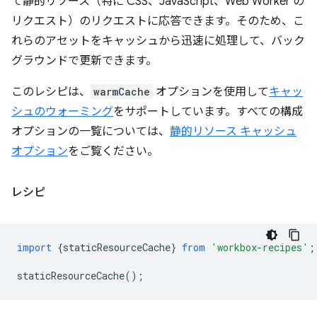
て静的リソース（特に CSS、JavaScript、Web Worker の
リクエスト）のリクエストに応答できます。そのため、こ
れらのアセットをキャッシュから迅速に処理して、バック
グラウンドで更新できます。
このレシピは、
warmCache
オプションを使用して
キャッ
シュのウォーミング
をサポートしています。すべての構成
オプションの一覧については、
静的リソース キャッシュ
オプション
をご覧ください。
レシピ
import
{
staticResourceCache
}
from
'workbox-recipes'
;
staticResourceCache
();