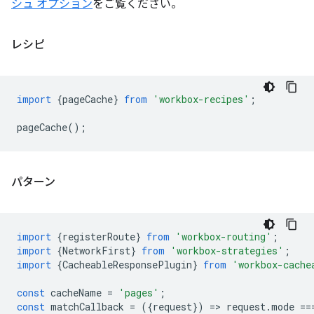
シュ オプション
をご覧ください。
レシピ
import
{
pageCache
}
from
'workbox-recipes'
;
pageCache
();
パターン
import
{
registerRoute
}
from
'workbox-routing'
;
import
{
NetworkFirst
}
from
'workbox-strategies'
;
import
{
CacheableResponsePlugin
}
from
'workbox-cache
const
cacheName
=
'pages'
;
const
matchCallback
=
({
request
})
=
>
request
.
mode
==