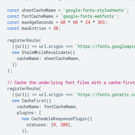
const
sheetCacheName
=
'google-fonts-stylesheets'
;
const
fontCacheName
=
'google-fonts-webfonts'
;
const
maxAgeSeconds
=
60
*
60
*
24
*
365
;
const
maxEntries
=
30
;
registerRoute
(
({
url
})
=
>
url
.
origin
===
'https://fonts.googleapi
new
StaleWhileRevalidate
({
cacheName
:
sheetCacheName
,
})
);
// Cache the underlying font files with a cache-first
registerRoute
(
({
url
})
=
>
url
.
origin
===
'https://fonts.gstatic.c
new
CacheFirst
({
cacheName
:
fontCacheName
,
plugins
:
[
new
CacheableResponsePlugin
({
statuses
:
[
0
,
200
],
}),