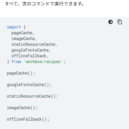
すべて、次のコマンドで実行できます。
import
{
pageCache
,
imageCache
,
staticResourceCache
,
googleFontsCache
,
offlineFallback
,
}
from
'workbox-recipes'
;
pageCache
();
googleFontsCache
();
staticResourceCache
();
imageCache
();
offlineFallback
();