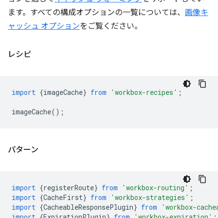
ます。すべての構成オプションの一覧については、
画像キ
ャッシュ オプション
をご覧ください。
レシピ
import
{
imageCache
}
from
'workbox-recipes'
;
imageCache
();
パターン
import
{
registerRoute
}
from
'workbox-routing'
;
import
{
CacheFirst
}
from
'workbox-strategies'
;
import
{
CacheableResponsePlugin
}
from
'workbox-cache
import
{
ExpirationPlugin
}
from
'workbox-expiration'
;