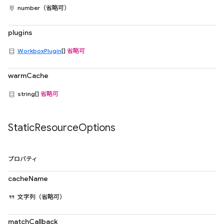
number（省略可）
plugins
WorkboxPlugin
[]
省略可
warmCache
string[]
省略可
Static
Resource
Options
プロパティ
cacheName
文字列（省略可）
matchCallback