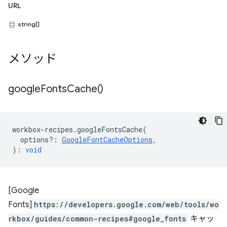
URL
string[]
メソッド
google
Fonts
Cache(
)
workbox
-
recipes
.
googleFontsCache
(
options?
:
GoogleFontCacheOptions
,
)
:
void
[Google
Fonts]
https://developers.google.com/web/tools/wo
rkbox/guides/common-recipes#google_fonts
キャッ