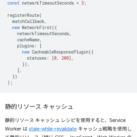
const
networkTimeoutSeconds
=
3
;
registerRoute
(
matchCallback
,
new
NetworkFirst
({
networkTimeoutSeconds
,
cacheName
,
plugins
:
[
new
CacheableResponsePlugin
({
statuses
:
[
0
,
200
],
}),
],
})
);
静的リソース キャッシュ
静的リソース キャッシュ レシピを使用すると、Service
Worker は
stale-while-revalidate
キャッシュ戦略を使用し