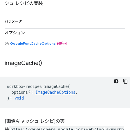
シュ レシピの実装
パラメータ
オプション
GoogleFontCacheOptions
省略可
image
Cache(
)
workbox
-
recipes
.
imageCache
(
options?
:
ImageCacheOptions
,
)
:
void
[画像キャッシュ レシピ]の実
装
https://developers.google.com/web/tools/workb