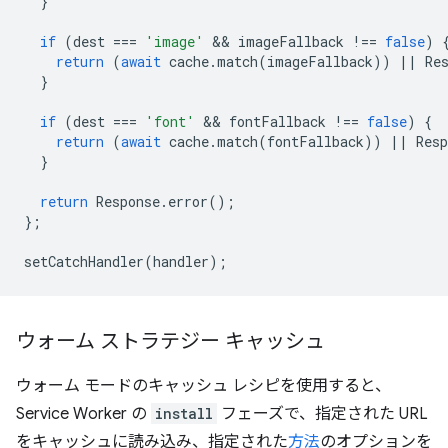
}
if
(
dest
===
'image'
 && 
imageFallback
!==
false
)
return
(
await
cache
.
match
(
imageFallback
))
||
Re
}
if
(
dest
===
'font'
 && 
fontFallback
!==
false
)
{
return
(
await
cache
.
match
(
fontFallback
))
||
Resp
}
return
Response
.
error
();
};
setCatchHandler
(
handler
);
ウォーム ストラテジー キャッシュ
ウォーム モードのキャッシュ レシピを使用すると、
Service Worker の
install
フェーズで、指定された URL
をキャッシュに読み込み、指定された
方法
のオプションを