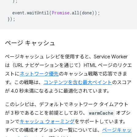
);
event
.
waitUntil
(
Promise
.
all
(
done
));
});
ページ キャッシュ
ページキャッシュ レシピを使用すると、Service Worker
は（URL ナビゲーションを通じて）HTML ページのリクエ
ストに
ネットワーク優先
のキャッシュ戦略で応答できま
す。この戦略は、
コンテンツを含む最大ペイント
のスコア
が 4.0 秒未満になるように最適化されています。
このレシピは、デフォルトでネットワーク タイムアウト
が 3 秒であることを前提としており、
warmCache
オプシ
ョンで
キャッシュ ウォーミング
をサポートしています。
すべての構成オプションの一覧については、
ページキャッ