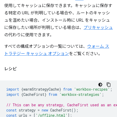
使用してキャッシュに保存できます。キャッシュに保存す
る特定の URL が判明している場合や、ルートのキャッシ
ュを温めたい場合、インストール時に URL をキャッシュ
に保存したい場所が判明している場合は、
プリキャッシュ
の代わりに使用できます。
すべての構成オプションの一覧については、
ウォーム ス
トラテジー キャッシュ オプション
をご覧ください。
レシピ
import
{
warmStrategyCache
}
from
'workbox-recipes'
;
import
{
CacheFirst
}
from
'workbox-strategies'
;
// This can be any strategy, CacheFirst used as an e
const
strategy
=
new
CacheFirst
();
const
urls
=
[
'/offline.html'
];