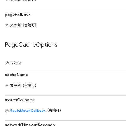
pageFallback
文字列（省略可）
Page
Cache
Options
プロパティ
cacheName
文字列（省略可）
matchCallback
RouteMatchCallback
（省略可）
networkTimeoutSeconds