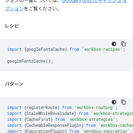
ションの一覧については、
Google Fonts のキャッシュ オ
プション
をご覧ください。
レシピ
import
{
googleFontsCache
}
from
'workbox-recipes'
;
googleFontsCache
();
パターン
import
{
registerRoute
}
from
'workbox-routing'
;
import
{
StaleWhileRevalidate
}
from
'workbox-strategi
import
{
CacheFirst
}
from
'workbox-strategies'
;
import
{
CacheableResponsePlugin
}
from
'workbox-cache
import
{
ExpirationPlugin
}
from
'workbox-expiration'
;