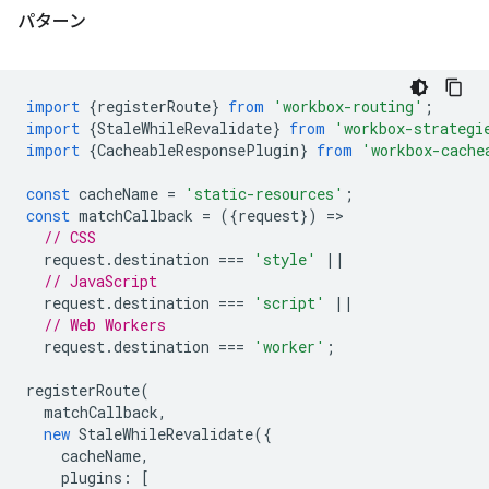
パターン
import
{
registerRoute
}
from
'workbox-routing'
;
import
{
StaleWhileRevalidate
}
from
'workbox-strategi
import
{
CacheableResponsePlugin
}
from
'workbox-cache
const
cacheName
=
'static-resources'
;
const
matchCallback
=
({
request
})
=
// CSS
request
.
destination
===
'style'
||
// JavaScript
request
.
destination
===
'script'
||
// Web Workers
request
.
destination
===
'worker'
;
registerRoute
(
matchCallback
,
new
StaleWhileRevalidate
({
cacheName
,
plugins
:
[