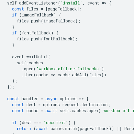
self
.
addEventListener
(
'install'
,
event
=
>
{
const
files
=
[
pageFallback
];
if
(
imageFallback
)
{
files
.
push
(
imageFallback
);
}
if
(
fontFallback
)
{
files
.
push
(
fontFallback
);
}
event
.
waitUntil
(
self
.
caches
.
open
(
'workbox-offline-fallbacks'
)
.
then
(
cache
=
>
cache
.
addAll
(
files
))
);
});
const
handler
=
async
options
=
>
{
const
dest
=
options
.
request
.
destination
;
const
cache
=
await
self
.
caches
.
open
(
'workbox-offl
if
(
dest
===
'document'
)
{
return
(
await
cache
.
match
(
pageFallback
))
||
Resp