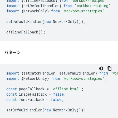
import
{
offlineFallback
}
from
'workbox-recipes'
;
import
{
setDefaultHandler
}
from
'workbox-routing'
;
import
{
NetworkOnly
}
from
'workbox-strategies'
;
setDefaultHandler
(
new
NetworkOnly
());
offlineFallback
();
パターン
import
{
setCatchHandler
,
setDefaultHandler
}
from
'wo
import
{
NetworkOnly
}
from
'workbox-strategies'
;
const
pageFallback
=
'offline.html'
;
const
imageFallback
=
false
;
const
fontFallback
=
false
;
setDefaultHandler
(
new
NetworkOnly
());