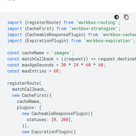
import
{
registerRoute
}
from
'workbox-routing'
;
import
{
CacheFirst
}
from
'workbox-strategies'
;
import
{
CacheableResponsePlugin
}
from
'workbox-cache
import
{
ExpirationPlugin
}
from
'workbox-expiration'
;
const
cacheName
=
'images'
;
const
matchCallback
=
({
request
})
=
>
request
.
destina
const
maxAgeSeconds
=
30
*
24
*
60
*
60
;
const
maxEntries
=
60
;
registerRoute
(
matchCallback
,
new
CacheFirst
({
cacheName
,
plugins
:
[
new
CacheableResponsePlugin
({
statuses
:
[
0
,
200
],
}),
new
ExpirationPlugin
({