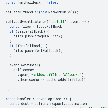
const
fontFallback
=
false
;
setDefaultHandler
(
new
NetworkOnly
());
self
.
addEventListener
(
'install'
,
event
=
>
{
const
files
=
[
pageFallback
];
if
(
imageFallback
)
{
files
.
push
(
imageFallback
);
}
if
(
fontFallback
)
{
files
.
push
(
fontFallback
);
}
event
.
waitUntil
(
self
.
caches
.
open
(
'workbox-offline-fallbacks'
)
.
then
(
cache
=
>
cache
.
addAll
(
files
))
);
});
const
handler
=
async
options
=
>
{
const
dest
=
options
.
request
.
destination
;