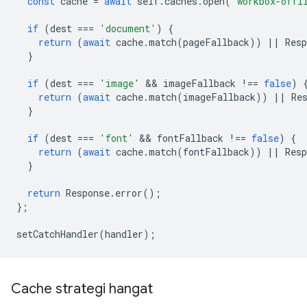
const
cache
=
await
self
.
caches
.
open
(
'workbox-offl
if
(
dest
===
'document'
)
{
return
(
await
cache
.
match
(
pageFallback
))
||
Resp
}
if
(
dest
===
'image'
 && 
imageFallback
!==
false
)
return
(
await
cache
.
match
(
imageFallback
))
||
Re
}
if
(
dest
===
'font'
 && 
fontFallback
!==
false
)
{
return
(
await
cache
.
match
(
fontFallback
))
||
Resp
}
return
Response
.
error
();
};
setCatchHandler
(
handler
);
Cache strategi hangat