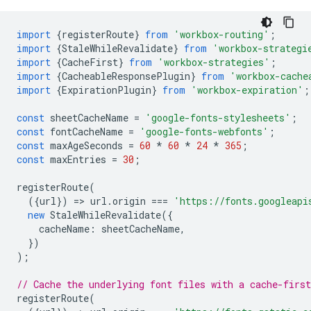
import
{
registerRoute
}
from
'workbox-routing'
;
import
{
StaleWhileRevalidate
}
from
'workbox-strategi
import
{
CacheFirst
}
from
'workbox-strategies'
;
import
{
CacheableResponsePlugin
}
from
'workbox-cache
import
{
ExpirationPlugin
}
from
'workbox-expiration'
;
const
sheetCacheName
=
'google-fonts-stylesheets'
;
const
fontCacheName
=
'google-fonts-webfonts'
;
const
maxAgeSeconds
=
60
*
60
*
24
*
365
;
const
maxEntries
=
30
;
registerRoute
(
({
url
})
=
>
url
.
origin
===
'https://fonts.googleapi
new
StaleWhileRevalidate
({
cacheName
:
sheetCacheName
,
})
);
// Cache the underlying font files with a cache-first
registerRoute
(