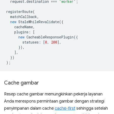
request
.
destination
===
'worker'
;
registerRoute
(
matchCallback
,
new
StaleWhileRevalidate
({
cacheName
,
plugins
:
[
new
CacheableResponsePlugin
({
statuses
:
[
0
,
200
],
}),
],
})
);
Cache gambar
Resep cache gambar memungkinkan pekerja layanan
Anda merespons permintaan gambar dengan strategi
penyimpanan dalam cache
cache-first
sehingga setelah