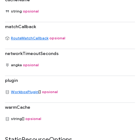
string
opsional
matchCallback
RouteMatchCallback
opsional
networkTimeoutSeconds
angka
opsional
plugin
WorkboxPlugin
[]
opsional
warmCache
string[]
opsional
Static
Resource
Options