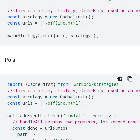
// This can be any strategy, CacheFirst used as an e
const
strategy
=
new
CacheFirst
();
const
urls
=
[
'/offline.html'
];
warmStrategyCache
({
urls
,
strategy
});
Pola
import
{
CacheFirst
}
from
'workbox-strategies'
;
// This can be any strategy, CacheFirst used as an e
const
strategy
=
new
CacheFirst
();
const
urls
=
[
'/offline.html'
];
self
.
addEventListener
(
'install'
,
event
=
>
{
// handleAll returns two promises, the second reso
const
done
=
urls
.
map
(
path
=