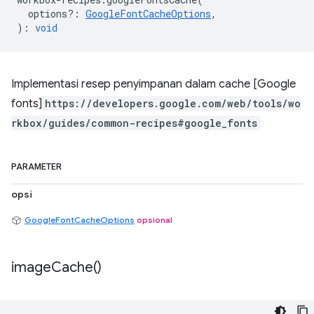
options?
:
GoogleFontCacheOptions
,
)
:
void
Implementasi resep penyimpanan dalam cache [Google
fonts]
https://developers.google.com/web/tools/wo
rkbox/guides/common-recipes#google_fonts
PARAMETER
opsi
GoogleFontCacheOptions
opsional
image
Cache(
)