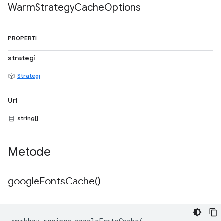
Warm
Strategy
Cache
Options
PROPERTI
strategi
Strategi
Url
string[]
Metode
google
Fonts
Cache(
)
workbox
-
recipes
.
googleFontsCache
(