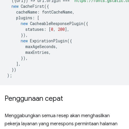
({
url
})
=
>
url
.
origin
===
'https://fonts.gstatic.c
new
CacheFirst
({
cacheName
:
fontCacheName
,
plugins
:
[
new
CacheableResponsePlugin
({
statuses
:
[
0
,
200
],
}),
new
ExpirationPlugin
({
maxAgeSeconds
,
maxEntries
,
}),
],
})
);
Penggunaan cepat
Menggabungkan semua resep akan menghasilkan
pekerja layanan yang merespons permintaan halaman