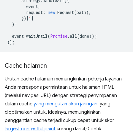
strategy
.
handleAll
({
event
,
request
:
new
Request
(
path
),
})[
1
]
);
event
.
waitUntil
(
Promise
.
all
(
done
));
});
Cache halaman
Urutan cache halaman memungkinkan pekerja layanan
Anda merespons permintaan untuk halaman HTML
(melalui navigasi URL) dengan strategi penyimpanan
dalam cache
yang mengutamakan jaringan
, yang
dioptimalkan untuk, idealnya, memungkinkan
penggantian cache terjadi cukup cepat untuk skor
largest contentful paint
kurang dari 4,0 detik.