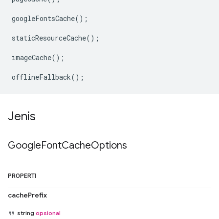
googleFontsCache
();
staticResourceCache
();
imageCache
();
offlineFallback
();
Jenis
Google
Font
Cache
Options
PROPERTI
cachePrefix
string
opsional