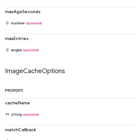
maxAgeSeconds
number
opsional
maxEntries
angka
opsional
Image
Cache
Options
PROPERTI
cacheName
string
opsional
matchCallback