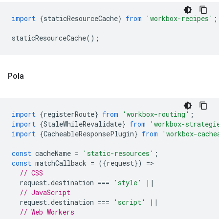
import
{
staticResourceCache
}
from
'workbox-recipes'
;
staticResourceCache
();
Pola
import
{
registerRoute
}
from
'workbox-routing'
;
import
{
StaleWhileRevalidate
}
from
'workbox-strategi
import
{
CacheableResponsePlugin
}
from
'workbox-cache
const
cacheName
=
'static-resources'
;
const
matchCallback
=
({
request
})
=
// CSS
request
.
destination
===
'style'
||
// JavaScript
request
.
destination
===
'script'
||
// Web Workers