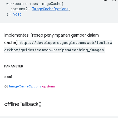
workbox
-
recipes
.
imageCache
(
options?
:
ImageCacheOptions
,
)
:
void
Implementasi [resep penyimpanan gambar dalam
cache]
https://developers.google.com/web/tools/w
orkbox/guides/common-recipes#caching_images
PARAMETER
opsi
ImageCacheOptions
opsional
offline
Fallback(
)