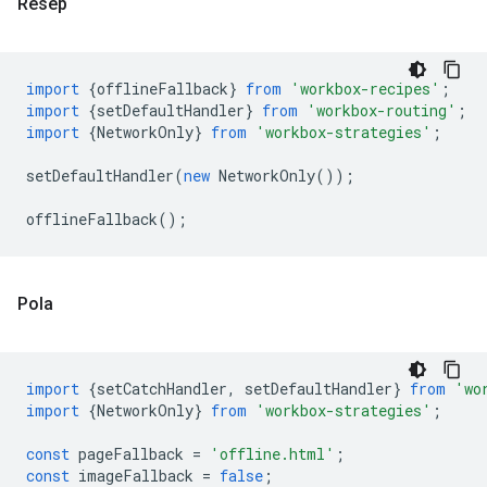
Resep
import
{
offlineFallback
}
from
'workbox-recipes'
;
import
{
setDefaultHandler
}
from
'workbox-routing'
;
import
{
NetworkOnly
}
from
'workbox-strategies'
;
setDefaultHandler
(
new
NetworkOnly
());
offlineFallback
();
Pola
import
{
setCatchHandler
,
setDefaultHandler
}
from
'wo
import
{
NetworkOnly
}
from
'workbox-strategies'
;
const
pageFallback
=
'offline.html'
;
const
imageFallback
=
false
;