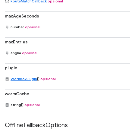
RouteMatchCallback
opsional
maxAgeSeconds
number
opsional
maxEntries
angka
opsional
plugin
WorkboxPlugin
[]
opsional
warmCache
string[]
opsional
Offline
Fallback
Options