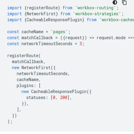
import
{
registerRoute
}
from
'workbox-routing'
;
import
{
NetworkFirst
}
from
'workbox-strategies'
;
import
{
CacheableResponsePlugin
}
from
'workbox-cache
const
cacheName
=
'pages'
;
const
matchCallback
=
({
request
})
=
>
request
.
mode
==
const
networkTimeoutSeconds
=
3
;
registerRoute
(
matchCallback
,
new
NetworkFirst
({
networkTimeoutSeconds
,
cacheName
,
plugins
:
[
new
CacheableResponsePlugin
({
statuses
:
[
0
,
200
],
}),
],
})
);