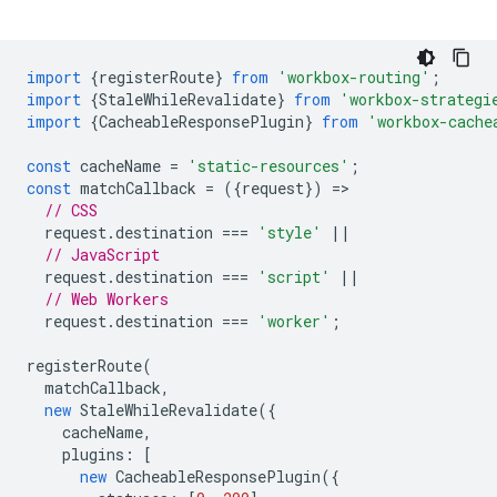
import
{
registerRoute
}
from
'workbox-routing'
;
import
{
StaleWhileRevalidate
}
from
'workbox-strategi
import
{
CacheableResponsePlugin
}
from
'workbox-cache
const
cacheName
=
'static-resources'
;
const
matchCallback
=
({
request
})
=
// CSS
request
.
destination
===
'style'
||
// JavaScript
request
.
destination
===
'script'
||
// Web Workers
request
.
destination
===
'worker'
;
registerRoute
(
matchCallback
,
new
StaleWhileRevalidate
({
cacheName
,
plugins
:
[
new
CacheableResponsePlugin
({