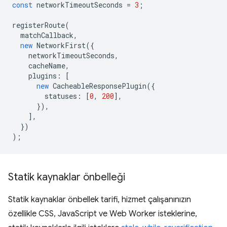
const
networkTimeoutSeconds
=
3
;
registerRoute
(
matchCallback
,
new
NetworkFirst
({
networkTimeoutSeconds
,
cacheName
,
plugins
:
[
new
CacheableResponsePlugin
({
statuses
:
[
0
,
200
],
}),
],
})
);
Statik kaynaklar önbelleği
Statik kaynaklar önbellek tarifi, hizmet çalışanınızın
özellikle CSS, JavaScript ve Web Worker isteklerine,