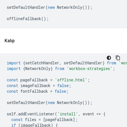
setDefaultHandler
(
new
NetworkOnly
());
offlineFallback
();
Kalıp
import
{
setCatchHandler
,
setDefaultHandler
}
from
'wo
import
{
NetworkOnly
}
from
'workbox-strategies'
;
const
pageFallback
=
'offline.html'
;
const
imageFallback
=
false
;
const
fontFallback
=
false
;
setDefaultHandler
(
new
NetworkOnly
());
self
.
addEventListener
(
'install'
,
event
=
>
{
const
files
=
[
pageFallback
];
if
(
imageFallback
)
{