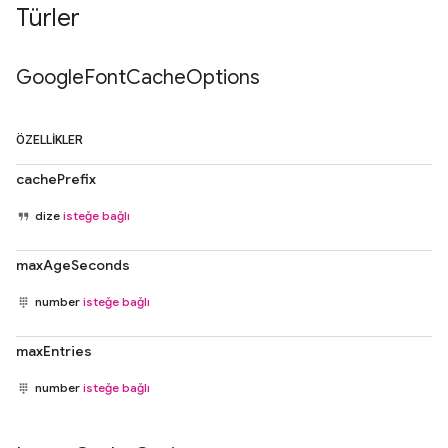
Türler
Google
Font
Cache
Options
ÖZELLIKLER
cachePrefix
dize
isteğe bağlı
maxAgeSeconds
number
isteğe bağlı
maxEntries
number
isteğe bağlı