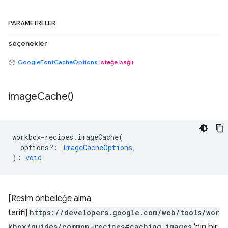
PARAMETRELER
seçenekler
GoogleFontCacheOptions
isteğe bağlı
image
Cache(
)
workbox
-
recipes
.
imageCache
(
options?
:
ImageCacheOptions
,
)
:
void
[Resim önbelleğe alma
tarifi]
https://developers.google.com/web/tools/wor
kbox/guides/common-recipes#caching_images
'nin bir