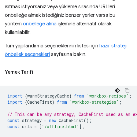
ısıtmak istiyorsanız veya yükleme sırasında URL'leri
önbelleğe almak istediğiniz benzer yerler varsa bu
yöntem
önbelleğe alma
işlemine alternatif olarak
kullanılabilir.
Tüm yapılandırma seçeneklerinin listesi için
hazır strateji
önbellek seçenekleri
sayfasına bakın.
Yemek Tarifi
import
{
warmStrategyCache
}
from
'workbox-recipes'
;
import
{
CacheFirst
}
from
'workbox-strategies'
;
// This can be any strategy, CacheFirst used as an e
const
strategy
=
new
CacheFirst
();
const
urls
=
[
'/offline.html'
];