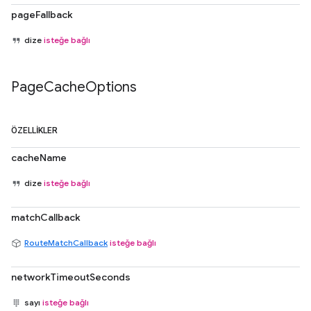
pageFallback
dize
isteğe bağlı
Page
Cache
Options
ÖZELLIKLER
cacheName
dize
isteğe bağlı
matchCallback
RouteMatchCallback
isteğe bağlı
networkTimeoutSeconds
sayı
isteğe bağlı