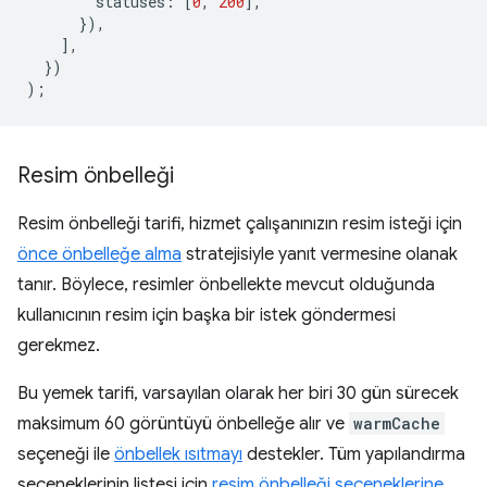
statuses
:
[
0
,
200
],
}),
],
})
);
Resim önbelleği
Resim önbelleği tarifi, hizmet çalışanınızın resim isteği için
önce önbelleğe alma
stratejisiyle yanıt vermesine olanak
tanır. Böylece, resimler önbellekte mevcut olduğunda
kullanıcının resim için başka bir istek göndermesi
gerekmez.
Bu yemek tarifi, varsayılan olarak her biri 30 gün sürecek
maksimum 60 görüntüyü önbelleğe alır ve
warmCache
seçeneği ile
önbellek ısıtmayı
destekler. Tüm yapılandırma
seçeneklerinin listesi için
resim önbelleği seçeneklerine