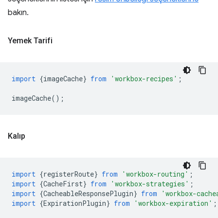
bakın.
Yemek Tarifi
import
{
imageCache
}
from
'workbox-recipes'
;
imageCache
();
Kalıp
import
{
registerRoute
}
from
'workbox-routing'
;
import
{
CacheFirst
}
from
'workbox-strategies'
;
import
{
CacheableResponsePlugin
}
from
'workbox-cache
import
{
ExpirationPlugin
}
from
'workbox-expiration'
;