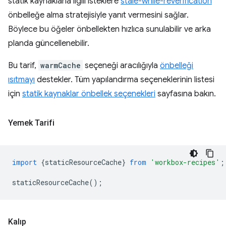
statik kaynaklarla ilgili isteklere
stale-while-reverification
önbelleğe alma stratejisiyle yanıt vermesini sağlar.
Böylece bu öğeler önbellekten hızlıca sunulabilir ve arka
planda güncellenebilir.
Bu tarif,
warmCache
seçeneği aracılığıyla
önbelleği
ısıtmayı
destekler. Tüm yapılandırma seçeneklerinin listesi
için
statik kaynaklar önbellek seçenekleri
sayfasına bakın.
Yemek Tarifi
import
{
staticResourceCache
}
from
'workbox-recipes'
;
staticResourceCache
();
Kalıp