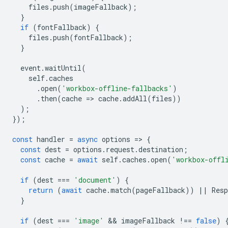
files
.
push
(
imageFallback
);
}
if
(
fontFallback
)
{
files
.
push
(
fontFallback
);
}
event
.
waitUntil
(
self
.
caches
.
open
(
'workbox-offline-fallbacks'
)
.
then
(
cache
=
>
cache
.
addAll
(
files
))
);
});
const
handler
=
async
options
=
>
{
const
dest
=
options
.
request
.
destination
;
const
cache
=
await
self
.
caches
.
open
(
'workbox-offl
if
(
dest
===
'document'
)
{
return
(
await
cache
.
match
(
pageFallback
))
||
Resp
}
if
(
dest
===
'image'
 && 
imageFallback
!==
false
)