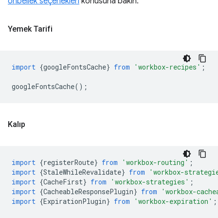
önbellek seçenekleri
konusuna bakın.
Yemek Tarifi
import
{
googleFontsCache
}
from
'workbox-recipes'
;
googleFontsCache
();
Kalıp
import
{
registerRoute
}
from
'workbox-routing'
;
import
{
StaleWhileRevalidate
}
from
'workbox-strategi
import
{
CacheFirst
}
from
'workbox-strategies'
;
import
{
CacheableResponsePlugin
}
from
'workbox-cache
import
{
ExpirationPlugin
}
from
'workbox-expiration'
;