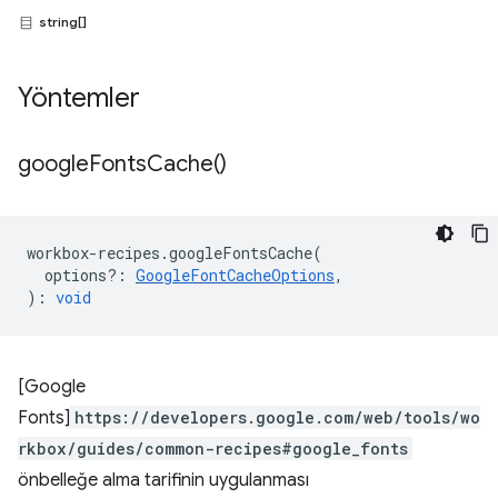
string[]
Yöntemler
google
Fonts
Cache(
)
workbox
-
recipes
.
googleFontsCache
(
options?
:
GoogleFontCacheOptions
,
)
:
void
[Google
Fonts]
https://developers.google.com/web/tools/wo
rkbox/guides/common-recipes#google_fonts
önbelleğe alma tarifinin uygulanması