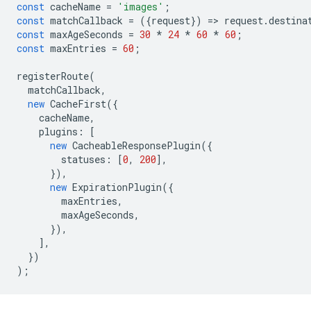
const
cacheName
=
'images'
;
const
matchCallback
=
({
request
})
=
>
request
.
destina
const
maxAgeSeconds
=
30
*
24
*
60
*
60
;
const
maxEntries
=
60
;
registerRoute
(
matchCallback
,
new
CacheFirst
({
cacheName
,
plugins
:
[
new
CacheableResponsePlugin
({
statuses
:
[
0
,
200
],
}),
new
ExpirationPlugin
({
maxEntries
,
maxAgeSeconds
,
}),
],
})
);