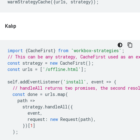
warmStrategyCache
({
urls
,
strategy
});
Kalıp
import
{
CacheFirst
}
from
'workbox-strategies'
;
// This can be any strategy, CacheFirst used as an e
const
strategy
=
new
CacheFirst
();
const
urls
=
[
'/offline.html'
];
self
.
addEventListener
(
'install'
,
event
=
>
{
// handleAll returns two promises, the second reso
const
done
=
urls
.
map
(
path
=
strategy
.
handleAll
({
event
,
request
:
new
Request
(
path
),
})[
1
]
);