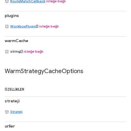
RouteMatchCallback
isteğe bağlı
plugins
WorkboxPlugin
[]
isteğe bağlı
warmCache
string[]
isteğe bağlı
Warm
Strategy
Cache
Options
ÖZELLIKLER
strateji
Strateji
urller