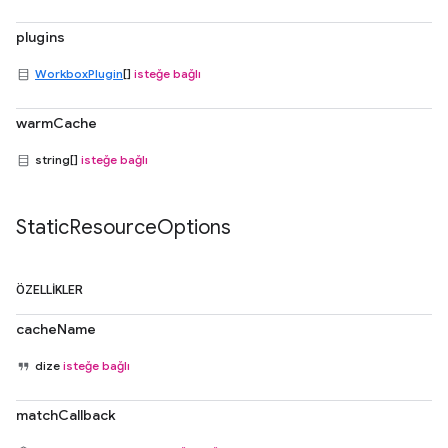
plugins
WorkboxPlugin
[]
isteğe bağlı
warmCache
string[]
isteğe bağlı
Static
Resource
Options
ÖZELLIKLER
cacheName
dize
isteğe bağlı
matchCallback