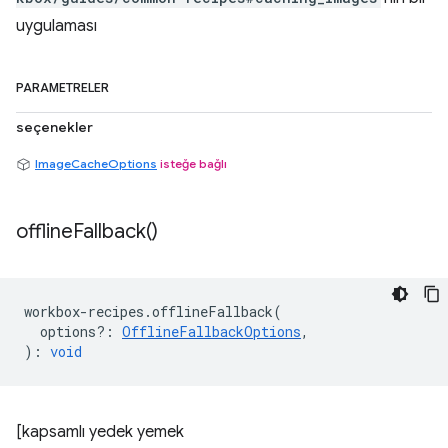
uygulaması
PARAMETRELER
seçenekler
ImageCacheOptions
isteğe bağlı
offline
Fallback(
)
workbox
-
recipes
.
offlineFallback
(
options?
:
OfflineFallbackOptions
,
)
:
void
[kapsamlı yedek yemek