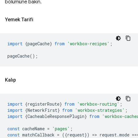
bölümüne bakın.
Yemek Tarifi
import
{
pageCache
}
from
'workbox-recipes'
;
pageCache
();
Kalıp
import
{
registerRoute
}
from
'workbox-routing'
;
import
{
NetworkFirst
}
from
'workbox-strategies'
;
import
{
CacheableResponsePlugin
}
from
'workbox-cache
const
cacheName
=
'pages'
;
const
matchCallback
=
({
request
})
=
>
request
.
mode
==