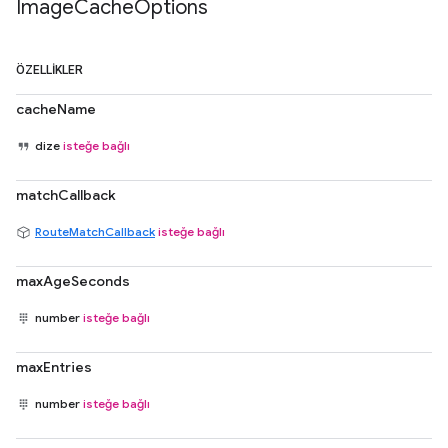
Image
Cache
Options
ÖZELLIKLER
cacheName
dize
isteğe bağlı
matchCallback
RouteMatchCallback
isteğe bağlı
maxAgeSeconds
number
isteğe bağlı
maxEntries
number
isteğe bağlı