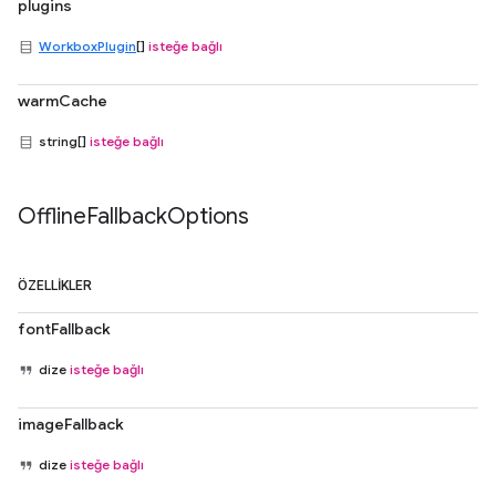
plugins
WorkboxPlugin
[]
isteğe bağlı
warmCache
string[]
isteğe bağlı
Offline
Fallback
Options
ÖZELLIKLER
fontFallback
dize
isteğe bağlı
imageFallback
dize
isteğe bağlı