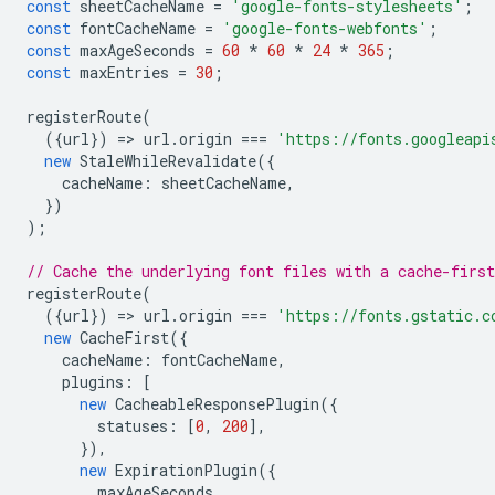
const
sheetCacheName
=
'google-fonts-stylesheets'
;
const
fontCacheName
=
'google-fonts-webfonts'
;
const
maxAgeSeconds
=
60
*
60
*
24
*
365
;
const
maxEntries
=
30
;
registerRoute
(
({
url
})
=
>
url
.
origin
===
'https://fonts.googleapi
new
StaleWhileRevalidate
({
cacheName
:
sheetCacheName
,
})
);
// Cache the underlying font files with a cache-first
registerRoute
(
({
url
})
=
>
url
.
origin
===
'https://fonts.gstatic.c
new
CacheFirst
({
cacheName
:
fontCacheName
,
plugins
:
[
new
CacheableResponsePlugin
({
statuses
:
[
0
,
200
],
}),
new
ExpirationPlugin
({
maxAgeSeconds
,