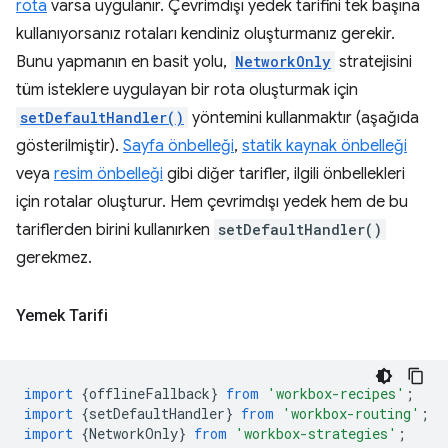
rota
varsa uygulanır. Çevrimdışı yedek tarifini tek başına
kullanıyorsanız rotaları kendiniz oluşturmanız gerekir.
Bunu yapmanın en basit yolu,
NetworkOnly
stratejisini
tüm isteklere uygulayan bir rota oluşturmak için
setDefaultHandler()
yöntemini kullanmaktır (aşağıda
gösterilmiştir).
Sayfa önbelleği
,
statik kaynak önbelleği
veya
resim önbelleği
gibi diğer tarifler, ilgili önbellekleri
için rotalar oluşturur. Hem çevrimdışı yedek hem de bu
tariflerden birini kullanırken
setDefaultHandler()
gerekmez.
Yemek Tarifi
import
{
offlineFallback
}
from
'workbox-recipes'
;
import
{
setDefaultHandler
}
from
'workbox-routing'
;
import
{
NetworkOnly
}
from
'workbox-strategies'
;