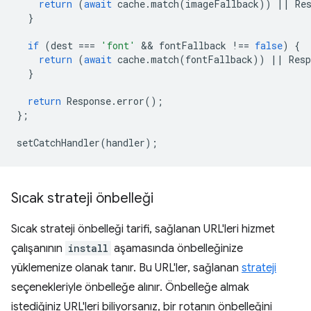
return
(
await
cache
.
match
(
imageFallback
))
||
Re
}
if
(
dest
===
'font'
 && 
fontFallback
!==
false
)
{
return
(
await
cache
.
match
(
fontFallback
))
||
Resp
}
return
Response
.
error
();
};
setCatchHandler
(
handler
);
Sıcak strateji önbelleği
Sıcak strateji önbelleği tarifi, sağlanan URL'leri hizmet
çalışanının
install
aşamasında önbelleğinize
yüklemenize olanak tanır. Bu URL'ler, sağlanan
strateji
seçenekleriyle önbelleğe alınır. Önbelleğe almak
istediğiniz URL'leri biliyorsanız, bir rotanın önbelleğini