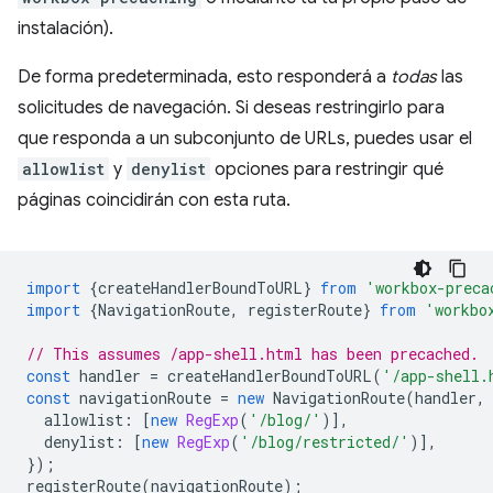
instalación).
De forma predeterminada, esto responderá a
todas
las
solicitudes de navegación. Si deseas restringirlo para
que responda a un subconjunto de URLs, puedes usar el
allowlist
y
denylist
opciones para restringir qué
páginas coincidirán con esta ruta.
import
{
createHandlerBoundToURL
}
from
'workbox-preca
import
{
NavigationRoute
,
registerRoute
}
from
'workbo
// This assumes /app-shell.html has been precached.
const
handler
=
createHandlerBoundToURL
(
'/app-shell.
const
navigationRoute
=
new
NavigationRoute
(
handler
,
allowlist
:
[
new
RegExp
(
'/blog/'
)],
denylist
:
[
new
RegExp
(
'/blog/restricted/'
)],
});
registerRoute
(
navigationRoute
);