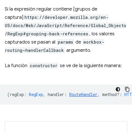
Si la expresión regular contiene [grupos de
captura]
https://developer.mozilla.org/en-
US/docs/Web/JavaScript/Reference/Global_Objects
/RegExp#grouping-back-references
, los valores
capturados se pasan al
params
de
workbox-
routing~handlerCallback
argumento.
La función
constructor
se ve de la siguiente manera:
(
regExp
:
RegExp
,
handler
:
RouteHandler
,
method?
:
HTT