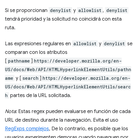
Si se proporcionan
denylist
y
allowlist
,
denylist
tendrá prioridad y la solicitud no coincidirá con esta
ruta.
Las expresiones regulares en
allowlist
y
denylist
se
comparan con los atributos
[
pathname
]
https://developer.mozilla.org/en-
US/docs/Web/API/HTMLHyperlinkElementUtils/pathn
ame
y [
search
]
https://developer.mozilla.org/en-
US/docs/Web/API/HTMLHyperlinkElementUtils/searc
h
partes de la URL solicitada.
Nota
: Estas regex pueden evaluarse en función de cada
URL de destino durante la navegación. Evita el uso
RegExps complejos
, De lo contrario, es posible que los
usuarios experimenten demoras cuando naveguen por