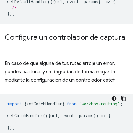
setDefaultHandler
(({
url
,
event
,
params
})
=
>
{
// ...
});
Configura un controlador de captura
En caso de que alguna de tus rutas arroje un error,
puedes capturar y se degradan de forma elegante
mediante la configuración de un controlador catch.
import
{
setCatchHandler
}
from
'workbox-routing'
;
setCatchHandler
(({
url
,
event
,
params
})
=
>
{
...
});