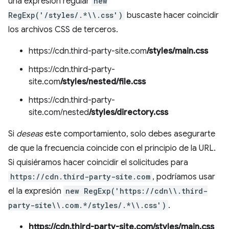
una expresión regular
new
RegExp('/styles/.*\\.css')
buscaste hacer coincidir
los archivos CSS de terceros.
https://cdn.third-party-site.com
/styles/main.css
https://cdn.third-party-
site.com
/styles/nested/file.css
https://cdn.third-party-
site.com/nested
/styles/directory.css
Si
deseas
este comportamiento, solo debes asegurarte
de que la frecuencia coincide con el principio de la URL.
Si quisiéramos hacer coincidir el solicitudes para
https://cdn.third-party-site.com
, podríamos usar
el la expresión
new RegExp('https://cdn\\.third-
party-site\\.com.*/styles/.*\\.css')
.
https://cdn.third-party-site.com/styles/main.css