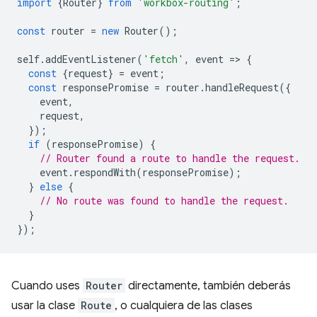
import
{
Router
}
from
'workbox-routing'
;
const
router
=
new
Router
();
self
.
addEventListener
(
'fetch'
,
event
=
>
{
const
{
request
}
=
event
;
const
responsePromise
=
router
.
handleRequest
({
event
,
request
,
});
if
(
responsePromise
)
{
// Router found a route to handle the request.
event
.
respondWith
(
responsePromise
);
}
else
{
// No route was found to handle the request.
}
});
Cuando uses
Router
directamente, también deberás
usar la clase
Route
, o cualquiera de las clases