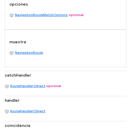
opciones
NavigationRouteMatchOptions
opcional
muestra
NavigationRoute
catchHandler
RouteHandlerObject
opcional
handler
RouteHandlerObject
coincidencia