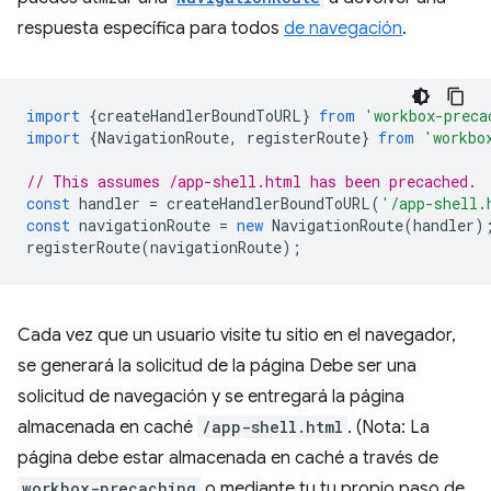
respuesta específica para todos
de navegación
.
import
{
createHandlerBoundToURL
}
from
'workbox-preca
import
{
NavigationRoute
,
registerRoute
}
from
'workbo
// This assumes /app-shell.html has been precached.
const
handler
=
createHandlerBoundToURL
(
'/app-shell.
const
navigationRoute
=
new
NavigationRoute
(
handler
)
registerRoute
(
navigationRoute
);
Cada vez que un usuario visite tu sitio en el navegador,
se generará la solicitud de la página Debe ser una
solicitud de navegación y se entregará la página
almacenada en caché
/app-shell.html
. (Nota: La
página debe estar almacenada en caché a través de
workbox-precaching
o mediante tu tu propio paso de