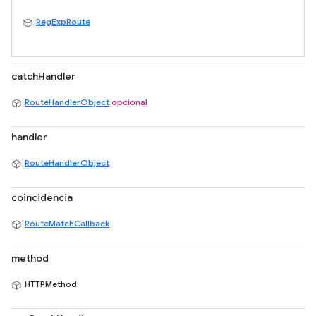
RegExpRoute
catchHandler
RouteHandlerObject
opcional
handler
RouteHandlerObject
coincidencia
RouteMatchCallback
method
HTTPMethod