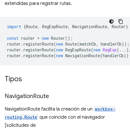
extendidas para registrar rutas.
import
{
Route
,
RegExpRoute
,
NavigationRoute
,
Router
}
const
router
=
new
Router
();
router
.
registerRoute
(
new
Route
(
matchCb
,
handlerCb
));
router
.
registerRoute
(
new
RegExpRoute
(
new
RegExp
(...)
router
.
registerRoute
(
new
NavigationRoute
(
handlerCb
))
Tipos
Navigation
Route
NavigationRoute facilita la creación de un
workbox-
routing.Route
que coincide con el navegador
[solicitudes de