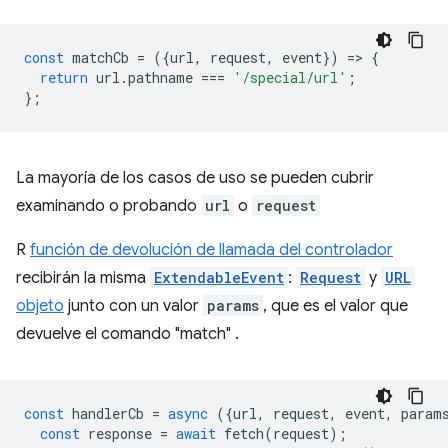
const
matchCb
=
({
url
,
request
,
event
})
=
>
{
return
url
.
pathname
===
'/special/url'
;
};
La mayoría de los casos de uso se pueden cubrir
examinando o probando
url
o
request
R
función de devolución de llamada del controlador
recibirán la misma
ExtendableEvent
:
Request
y
URL
objeto
junto con un valor
params
, que es el valor que
devuelve el comando "match" .
const
handlerCb
=
async
({
url
,
request
,
event
,
param
const
response
=
await
fetch
(
request
);