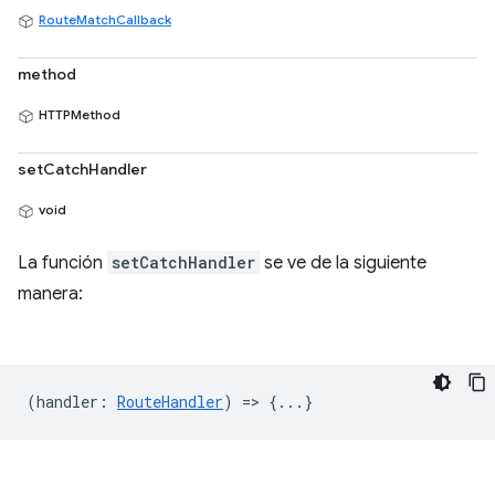
RouteMatchCallback
method
HTTPMethod
setCatchHandler
void
La función
setCatchHandler
se ve de la siguiente
manera:
(
handler
:
RouteHandler
) => {...}