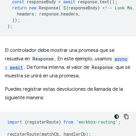
const
responseBody
=
await
response
.
text
();
return
new
Response
(
`
${
responseBody
}
 <!-- Look Ma.
headers
:
response
.
headers
,
});
};
El controlador debe mostrar una promesa que se
resuelva en
Response
. En este ejemplo, usamos
async
y
await
. De forma interna, el valor de
Response
que se
muestra se unirá en una promesa.
Puedes registrar estas devoluciones de llamada de la
siguiente manera:
import
{
registerRoute
}
from
'workbox-routing'
;
registerRoute
(
matchCb
,
handlerCb
);