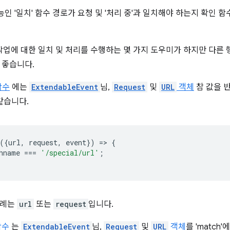
기능인 '일치' 함수 경로가 요청 및 '처리 중'과 일치해야 하는지 확인
이 작업에 대한 일치 및 처리를 수행하는 몇 가지 도우미가 하지만 다른
 좋습니다.
함수
에는
ExtendableEvent
님,
Request
및
URL
객체
참 값을 
같습니다.
({
url
,
request
,
event
})
=
>
{
hname
===
'/special/url'
;
사례는
url
또는
request
입니다.
함수
는
ExtendableEvent
님,
Request
및
URL
객체
를 'match