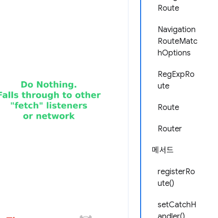
Route
Navigation
RouteMatc
hOptions
RegExpRo
ute
Route
Router
메서드
registerRo
ute()
setCatchH
andler()