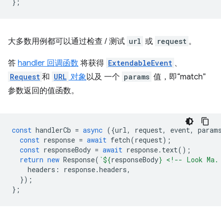
};
大多数用例都可以通过检查 / 测试
url
或
request
。
答
handler 回调函数
将获得
ExtendableEvent
、
Request
和
URL
对象
以及 一个
params
值，即“match”
参数返回的值函数。
const
handlerCb
=
async
({
url
,
request
,
event
,
param
const
response
=
await
fetch
(
request
);
const
responseBody
=
await
response
.
text
();
return
new
Response
(
`
${
responseBody
}
 <!-- Look Ma.
headers
:
response
.
headers
,
});
};