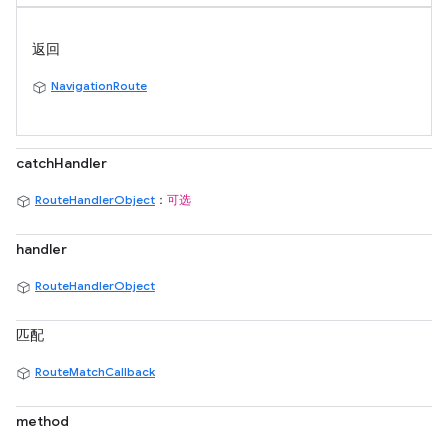
返回
NavigationRoute
catchHandler
RouteHandlerObject
：
可选
handler
RouteHandlerObject
匹配
RouteMatchCallback
method