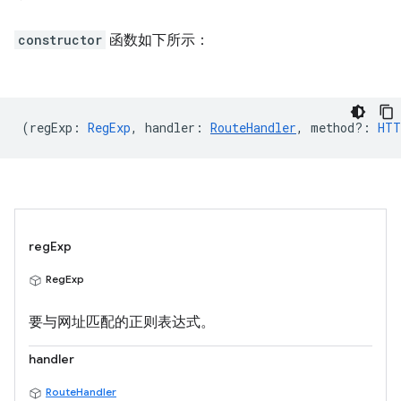
constructor
函数如下所示：
(
regExp
:
RegExp
,
handler
:
RouteHandler
,
method?
:
HTT
regExp
RegExp
要与网址匹配的正则表达式。
handler
RouteHandler