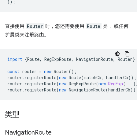
});
直接使用
Router
时，您还需要使用
Route
类， 或任何
扩展类来注册路由。
import
{
Route
,
RegExpRoute
,
NavigationRoute
,
Router
}
const
router
=
new
Router
();
router
.
registerRoute
(
new
Route
(
matchCb
,
handlerCb
));
router
.
registerRoute
(
new
RegExpRoute
(
new
RegExp
(...)
router
.
registerRoute
(
new
NavigationRoute
(
handlerCb
))
类型
Navigation
Route