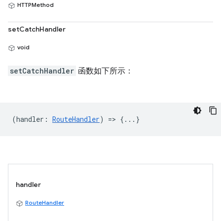
HTTPMethod
setCatchHandler
void
setCatchHandler
函数如下所示：
(
handler
:
RouteHandler
) => {...}
handler
RouteHandler