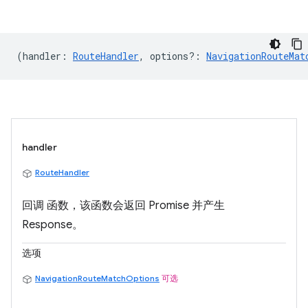
(
handler
:
RouteHandler
,
options?
:
NavigationRouteMat
handler
RouteHandler
回调 函数，该函数会返回 Promise 并产生
Response。
选项
NavigationRouteMatchOptions
可选