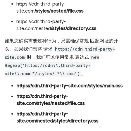
https://cdn.third-party-
site.com
/styles/nested/file.css
https://cdn.third-party-
site.com/nested
/styles/directory.css
如果您确实
需要这种行为，只需确保常规 匹配网址的开
头。如果我们想将 请求
https://cdn.third-party-
site.com
时，我们可以使用常规 表达式
new
RegExp('https://cdn\\.third-party-
site\\.com.*/styles/.*\\.css')
。
https://cdn.third-party-site.com/styles/main.css
https://cdn.third-party-
site.com/styles/nested/file.css
https://cdn.third-party-
site.com/nested/styles/directory.css