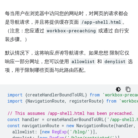
每当用户在浏览器中访问您的网站时，对网页的请求都会
是导航请求，并且将提供缓存页面
/app-shell.html
。
（注意：您应通过
workbox-precaching
或通过 自行安
装步骤。）
默认情况下，这将响应
所有
导航请求。如果您想 限制它仅
响应一部分网址，您可以使用
allowlist
和
denylist
选
项，用于限制哪些页面与此路由匹配。
import
{
createHandlerBoundToURL
}
from
'workbox-preca
import
{
NavigationRoute
,
registerRoute
}
from
'workbo
// This assumes /app-shell.html has been precached.
const
handler
=
createHandlerBoundToURL
(
'/app-shell.
const
navigationRoute
=
new
NavigationRoute
(
handler
,
allowlist
:
[
new
RegExp
(
'/blog/'
)],
denylist
:
[
new
RegExp
(
'/blog/restricted/'
)],