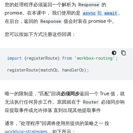
您的处理程序必须返回一个解析为
Response
的
promise。在本课中， 我们使用的是
async
和
await
。
在后台，返回的
Response
值会封装在 promise 中。
您可以按如下方式注册这些回调：
import
{
registerRoute
}
from
'workbox-routing'
;
registerRoute
(
matchCb
,
handlerCb
);
唯一的限制是，“匹配”回调
必须同步
返回一个 True 值，就
无法执行任何异步工作。原因就在于
Router
必须同步响
应提取事件或允许掉落 直到出现其他提取事件
通常，“处理程序”回调将使用所提供的策略之一 按
workbox-strategies
，如下所示：