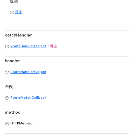
返回
路由
catchHandler
RouteHandlerObject
：
可选
handler
RouteHandlerObject
匹配
RouteMatchCallback
method
HTTPMethod