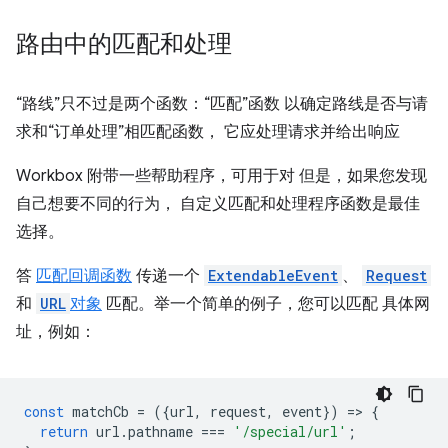
路由中的匹配和处理
“路线”只不过是两个函数：“匹配”函数 以确定路线是否与请
求和“订单处理”相匹配函数， 它应处理请求并给出响应
Workbox 附带一些帮助程序，可用于对 但是，如果您发现
自己想要不同的行为， 自定义匹配和处理程序函数是最佳
选择。
答
匹配回调函数
传递一个
ExtendableEvent
、
Request
和
URL
对象
匹配。举一个简单的例子，您可以匹配 具体网
址，例如：
const
matchCb
=
({
url
,
request
,
event
})
=
>
{
return
url
.
pathname
===
'/special/url'
;