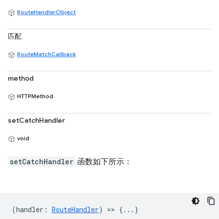
RouteHandlerObject
匹配
RouteMatchCallback
method
HTTPMethod
setCatchHandler
void
setCatchHandler
函数如下所示：
(
handler
:
RouteHandler
) => {...}