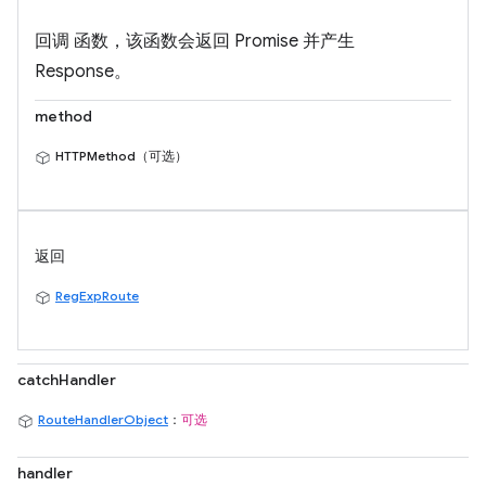
回调 函数，该函数会返回 Promise 并产生
Response。
method
HTTPMethod（可选）
返回
RegExpRoute
catchHandler
RouteHandlerObject
：
可选
handler