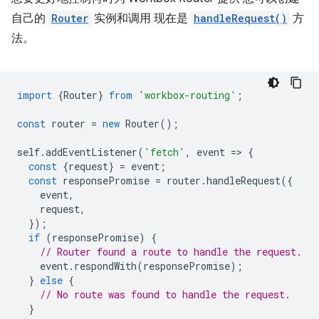
自己的
Router
实例和调用 现在是
handleRequest()
方
法。
import
{
Router
}
from
'workbox-routing'
;
const
router
=
new
Router
();
self
.
addEventListener
(
'fetch'
,
event
=
>
{
const
{
request
}
=
event
;
const
responsePromise
=
router
.
handleRequest
({
event
,
request
,
});
if
(
responsePromise
)
{
// Router found a route to handle the request.
event
.
respondWith
(
responsePromise
);
}
else
{
// No route was found to handle the request.
}