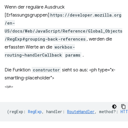
Wenn der reguläre Ausdruck
[Erfassungsgruppen]
https://developer.mozilla.org
/en-
US/docs/Web/JavaScript/Reference/Global_Objects
/RegExp#grouping-back-references
, werden die
erfassten Werte an die
workbox-
routing~handlerCallback
params
.
Die Funktion
constructor
sieht so aus: <ph type="x-
smartling-placeholder">
</ph>
(
regExp
:
RegExp
,
handler
:
RouteHandler
,
method?
:
HTT