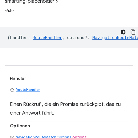
smartling-placeholder">
</ph>
(
handler
:
RouteHandler
,
options?
:
NavigationRouteMat
Handler
RouteHandler
Einen Rückruf , die ein Promise zurückgibt, das zu
einer Antwort führt.
Optionen
NavigationRouteMatchOptions
optional