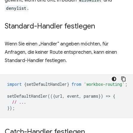
gewinnt, wenn eine URL in beiden
und
denylist
.
Standard-Handler festlegen
Wenn Sie einen „Handler“ angeben möchten, für
Anfragen, die keiner Route entsprechen, kann einen
Standard-Handler festlegen.
import
{
setDefaultHandler
}
from
'workbox-routing'
;
setDefaultHandler
(({
url
,
event
,
params
})
=
>
{
// ...
});
Catch-Handler festlegen