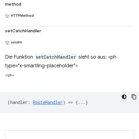
method
HTTPMethod
setCatchHandler
voidm
Die Funktion
setCatchHandler
sieht so aus: <ph
type="x-smartling-placeholder">
</ph>
(
handler
:
RouteHandler
) => {...}