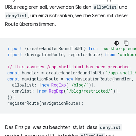
URLs reagieren soll, verwenden Sie den
allowlist
und
denylist
, um einzuschränken, welche Seiten mit dieser
Route übereinstimmen.
import
{
createHandlerBoundToURL
}
from
'workbox-preca
import
{
NavigationRoute
,
registerRoute
}
from
'workbo
// This assumes /app-shell.html has been precached.
const
handler
=
createHandlerBoundToURL
(
'/app-shell.
const
navigationRoute
=
new
NavigationRoute
(
handler
,
allowlist
:
[
new
RegExp
(
'/blog/'
)],
denylist
:
[
new
RegExp
(
'/blog/restricted/'
)],
});
registerRoute
(
navigationRoute
);
Das Einzige, was zu beachten ist, ist, dass
denylist
allowlist