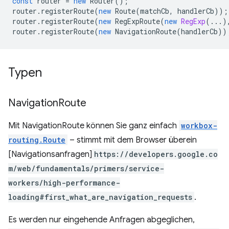
const
router
=
new
Router
();
router
.
registerRoute
(
new
Route
(
matchCb
,
handlerCb
));
router
.
registerRoute
(
new
RegExpRoute
(
new
RegExp
(...)
router
.
registerRoute
(
new
NavigationRoute
(
handlerCb
))
Typen
Navigation
Route
Mit NavigationRoute können Sie ganz einfach
workbox-
routing.Route
– stimmt mit dem Browser überein
[Navigationsanfragen]
https://developers.google.co
m/web/fundamentals/primers/service-
workers/high-performance-
loading#first_what_are_navigation_requests
.
Es werden nur eingehende Anfragen abgeglichen,