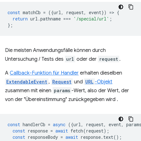
const
matchCb
=
({
url
,
request
,
event
})
=
>
{
return
url
.
pathname
===
'/special/url'
;
};
Die meisten Anwendungsfälle können durch
Untersuchung / Tests des
url
oder der
request
.
A
Callback-Funktion für Handler
erhalten dieselben
ExtendableEvent
,
Request
und
URL
-Objekt
zusammen mit einen
params
-Wert, also der Wert, der
von der "Übereinstimmung" zurückgegeben wird .
const
handlerCb
=
async
({
url
,
request
,
event
,
param
const
response
=
await
fetch
(
request
);
const
responseBody
=
await
response
.
text
();