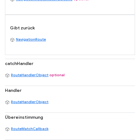
Gibt zurück
NavigationRoute
catchHandler
RouteHandlerObject
optional
Handler
RouteHandlerObject
Übereinstimmung
RouteMatchCallback