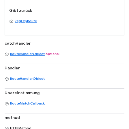
Gibt zurück
RegExpRoute
catchHandler
RouteHandlerObject
optional
Handler
RouteHandlerObject
Übereinstimmung
RouteMatchCallback
method
HTTPMethod