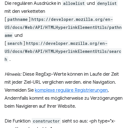
Die regulären Ausdrücke in
allowlist
und
denylist
mit den verketteten
[
pathname
]
https://developer.mozilla.org/en-
US/docs/Web/API/HTMLHyperlinkElementUtils/pathn
ame
und
[
search
]
https://developer.mozilla.org/en-
US/docs/Web/API/HTMLHyperlinkElementUtils/searc
h
.
Hinweis:
Diese RegExp-Werte können im Laufe der Zeit
mit jeder Ziel-URL verglichen werden. eine Navigation.
Vermeiden Sie
komplexe reguläre Registrierungen
,
Andernfalls kommt es möglicherweise zu Verzögerungen
beim Navigieren auf Ihrer Website.
Die Funktion
constructor
sieht so aus: <ph type="x-