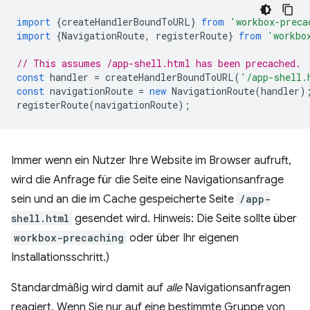
import
{
createHandlerBoundToURL
}
from
'workbox-preca
import
{
NavigationRoute
,
registerRoute
}
from
'workbo
// This assumes /app-shell.html has been precached.
const
handler
=
createHandlerBoundToURL
(
'/app-shell.
const
navigationRoute
=
new
NavigationRoute
(
handler
)
registerRoute
(
navigationRoute
);
Immer wenn ein Nutzer Ihre Website im Browser aufruft,
wird die Anfrage für die Seite eine Navigationsanfrage
sein und an die im Cache gespeicherte Seite
/app-
shell.html
gesendet wird. Hinweis: Die Seite sollte über
workbox-precaching
oder über Ihr eigenen
Installationsschritt.)
Standardmäßig wird damit auf
alle
Navigationsanfragen
reagiert. Wenn Sie nur auf eine bestimmte Gruppe von