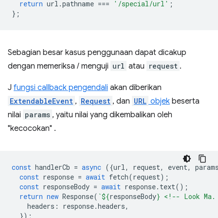
return
url
.
pathname
===
'/special/url'
;
};
Sebagian besar kasus penggunaan dapat dicakup
dengan memeriksa / menguji
url
atau
request
.
J
fungsi callback pengendali
akan diberikan
ExtendableEvent
,
Request
, dan
URL
objek
beserta
nilai
params
, yaitu nilai yang dikembalikan oleh
"kecocokan" .
const
handlerCb
=
async
({
url
,
request
,
event
,
param
const
response
=
await
fetch
(
request
);
const
responseBody
=
await
response
.
text
();
return
new
Response
(
`
${
responseBody
}
 <!-- Look Ma.
headers
:
response
.
headers
,
});