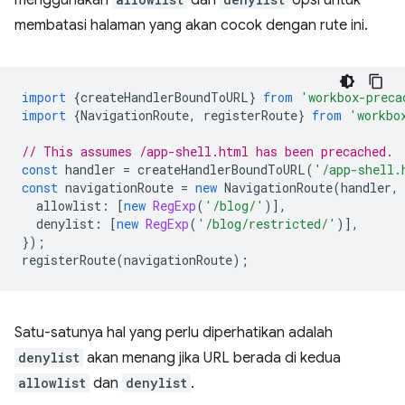
menggunakan
dan
opsi untuk
membatasi halaman yang akan cocok dengan rute ini.
import
{
createHandlerBoundToURL
}
from
'workbox-preca
import
{
NavigationRoute
,
registerRoute
}
from
'workbo
// This assumes /app-shell.html has been precached.
const
handler
=
createHandlerBoundToURL
(
'/app-shell.
const
navigationRoute
=
new
NavigationRoute
(
handler
,
allowlist
:
[
new
RegExp
(
'/blog/'
)],
denylist
:
[
new
RegExp
(
'/blog/restricted/'
)],
});
registerRoute
(
navigationRoute
);
Satu-satunya hal yang perlu diperhatikan adalah
denylist
akan menang jika URL berada di kedua
allowlist
dan
denylist
.