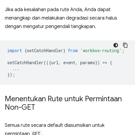
Jika ada kesalahan pada rute Anda, Anda dapat
menangkap dan melakukan degradasi secara halus
dengan mengatur pengendali tangkapan.
import
{
setCatchHandler
}
from
'workbox-routing'
;
setCatchHandler
(({
url
,
event
,
params
})
=
>
{
...
});
Menentukan Rute untuk Permintaan
Non-GET
Semua rute secara default diasumsikan untuk
permintaan
GET
.