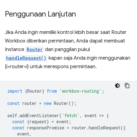
Penggunaan Lanjutan
Jika Anda ingin memiliki kontrol lebih besar saat Router
Workbox diberikan permintaan, Anda dapat membuat
Instance
Router
dan panggilan pukul
handleRequest()
kapan saja Anda ingin menggunakan
{i>router<i} untuk merespons permintaan.
import
{
Router
}
from
'workbox-routing'
;
const
router
=
new
Router
();
self
.
addEventListener
(
'fetch'
,
event
=
>
{
const
{
request
}
=
event
;
const
responsePromise
=
router
.
handleRequest
({
event
,