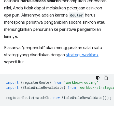
callback
harus secara sinkron
menampilkan kebenaran
nilai, Anda tidak dapat melakukan pekerjaan asinkron
apa pun. Alasannya adalah karena
Router
harus
merespons peristiwa pengambilan secara sinkron atau
memungkinkan penurunan ke peristiwa pengambilan
lainnya.
Biasanya "pengendali" akan menggunakan salah satu
strategi yang disediakan dengan
strategi-workbox
seperti itu:
import
{
registerRoute
}
from
'workbox-routing'
;
import
{
StaleWhileRevalidate
}
from
'workbox-strategi
registerRoute
(
matchCb
,
new
StaleWhileRevalidate
());