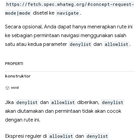
https://fetch.spec.whatwg.org/#concept-request-
mode|mode
disetel ke
navigate
.
Secara opsional, Anda dapat hanya menerapkan rute ini
ke sebagian permintaan navigasi menggunakan salah
satu atau kedua parameter
denylist
dan
allowlist
.
PROPERTI
konstruktor
void
Jika
denylist
dan
allowlist
diberikan,
denylist
akan diutamakan dan permintaan tidak akan cocok
dengan rute ini.
Ekspresi reguler di
allowlist
dan
denylist