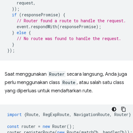
request
,
});
if
(
responsePromise
)
{
// Router found a route to handle the request.
event
.
respondWith
(
responsePromise
);
}
else
{
// No route was found to handle the request.
}
});
Saat menggunakan
Router
secara langsung, Anda juga
perlu menggunakan class
Route
, atau salah satu class
yang diperluas untuk mendaftarkan rute.
import
{
Route
,
RegExpRoute
,
NavigationRoute
,
Router
}
const
router
=
new
Router
();
router
.
registerRoute
(
new
Route
(
matchCb
,
handlerCb
));