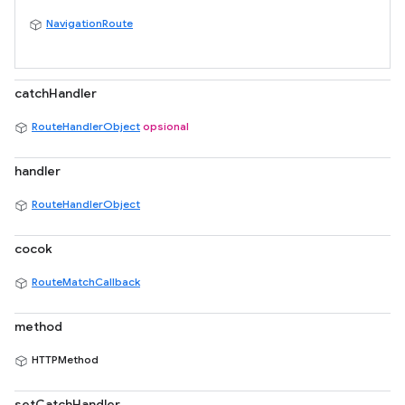
NavigationRoute
catchHandler
RouteHandlerObject
opsional
handler
RouteHandlerObject
cocok
RouteMatchCallback
method
HTTPMethod
setCatchHandler