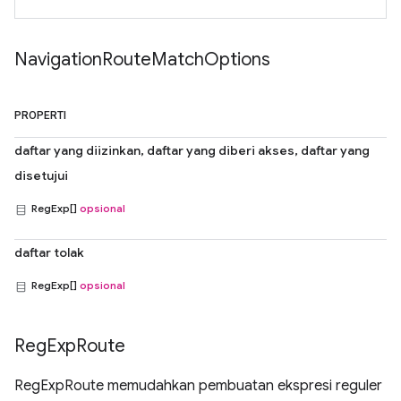
Navigation
Route
Match
Options
PROPERTI
daftar yang diizinkan, daftar yang diberi akses, daftar yang
disetujui
RegExp[]
opsional
daftar tolak
RegExp[]
opsional
Reg
Exp
Route
RegExpRoute memudahkan pembuatan ekspresi reguler