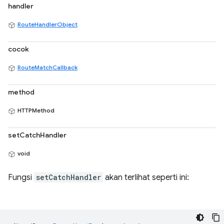
handler
RouteHandlerObject
cocok
RouteMatchCallback
method
HTTPMethod
setCatchHandler
void
Fungsi
setCatchHandler
akan terlihat seperti ini: