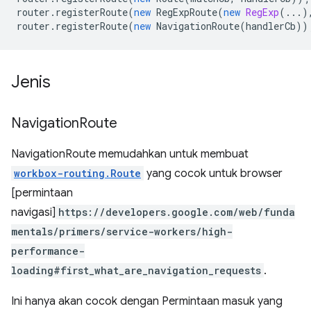
router
.
registerRoute
(
new
RegExpRoute
(
new
RegExp
(...)
router
.
registerRoute
(
new
NavigationRoute
(
handlerCb
))
Jenis
Navigation
Route
NavigationRoute memudahkan untuk membuat
workbox-routing.Route
yang cocok untuk browser
[permintaan
navigasi]
https://developers.google.com/web/funda
mentals/primers/service-workers/high-
performance-
loading#first_what_are_navigation_requests
.
Ini hanya akan cocok dengan Permintaan masuk yang