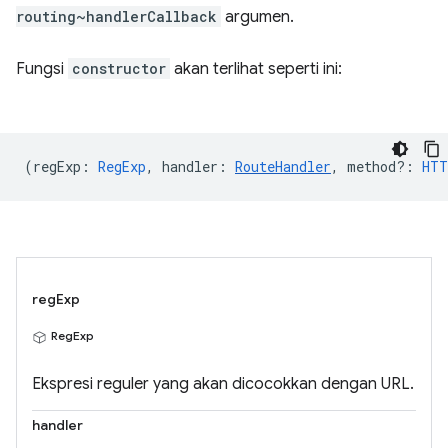
routing~handlerCallback
argumen.
Fungsi
constructor
akan terlihat seperti ini:
(
regExp
:
RegExp
,
handler
:
RouteHandler
,
method?
:
HTT
regExp
RegExp
Ekspresi reguler yang akan dicocokkan dengan URL.
handler