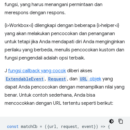
fungsi, yang harus menangani permintaan dan
merespons dengan respons.
{i>Workbox<i} dilengkapi dengan beberapa {i>helper<i}
yang akan melakukan pencocokan dan penanganan
untuk tetapi jika Anda mendapati diri Anda menginginkan
perilaku yang berbeda, menulis pencocokan kustom dan
fungsi pengendali adalah opsi terbaik.
J
fungsi callback yang cocok
diberi akses
ExtendableEvent
,
Request
, dan
URL
objek
yang
dapat Anda pencocokan dengan menampilkan nilai yang
benar. Untuk contoh sederhana, Anda bisa
mencocokkan dengan URL tertentu seperti berikut:
const
matchCb
=
({
url
,
request
,
event
})
=
>
{