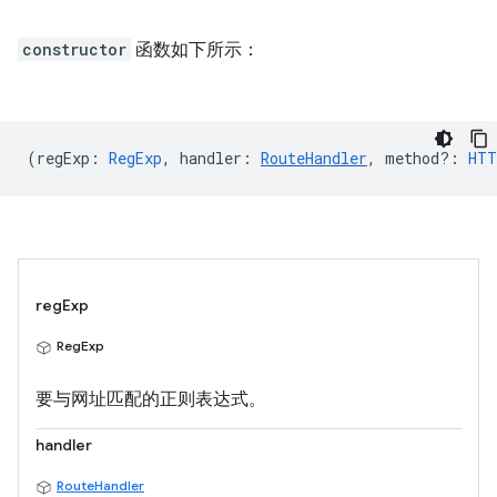
constructor
函数如下所示：
(
regExp
:
RegExp
,
handler
:
RouteHandler
,
method?
:
HTT
regExp
RegExp
要与网址匹配的正则表达式。
handler
RouteHandler