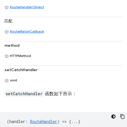
RouteHandlerObject
匹配
RouteMatchCallback
method
HTTPMethod
setCatchHandler
void
setCatchHandler
函数如下所示：
(
handler
:
RouteHandler
) => {...}