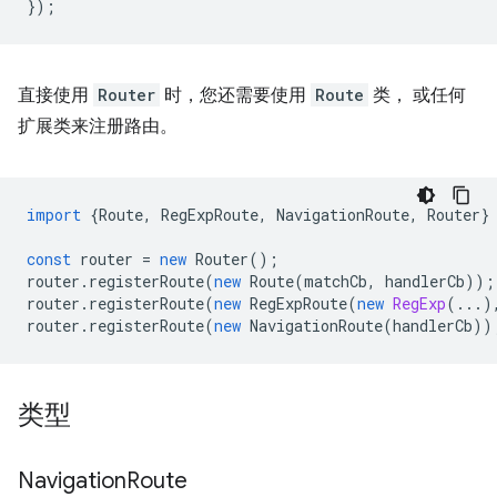
});
直接使用
Router
时，您还需要使用
Route
类， 或任何
扩展类来注册路由。
import
{
Route
,
RegExpRoute
,
NavigationRoute
,
Router
}
const
router
=
new
Router
();
router
.
registerRoute
(
new
Route
(
matchCb
,
handlerCb
));
router
.
registerRoute
(
new
RegExpRoute
(
new
RegExp
(...)
router
.
registerRoute
(
new
NavigationRoute
(
handlerCb
))
类型
Navigation
Route