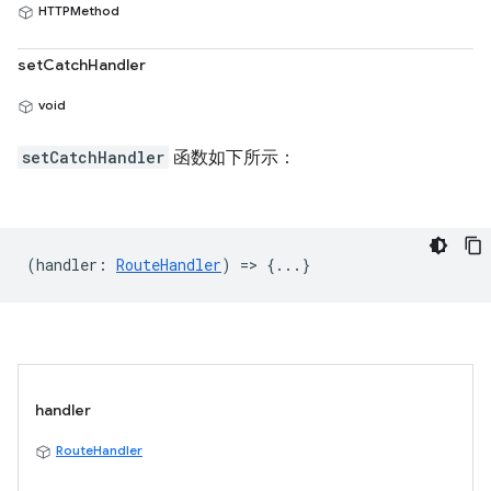
HTTPMethod
setCatchHandler
void
setCatchHandler
函数如下所示：
(
handler
:
RouteHandler
) => {...}
handler
RouteHandler