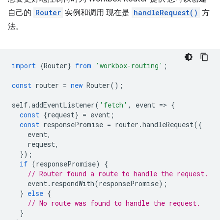
自己的
Router
实例和调用 现在是
handleRequest()
方
法。
import
{
Router
}
from
'workbox-routing'
;
const
router
=
new
Router
();
self
.
addEventListener
(
'fetch'
,
event
=
>
{
const
{
request
}
=
event
;
const
responsePromise
=
router
.
handleRequest
({
event
,
request
,
});
if
(
responsePromise
)
{
// Router found a route to handle the request.
event
.
respondWith
(
responsePromise
);
}
else
{
// No route was found to handle the request.
}