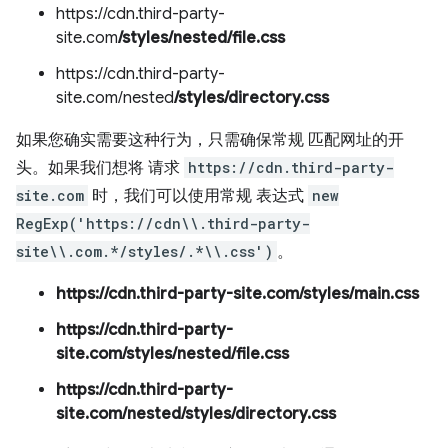
https://cdn.third-party-
site.com
/styles/nested/file.css
https://cdn.third-party-
site.com/nested
/styles/directory.css
如果您确实
需要这种行为，只需确保常规 匹配网址的开
头。如果我们想将 请求
https://cdn.third-party-
site.com
时，我们可以使用常规 表达式
new
RegExp('https://cdn\\.third-party-
site\\.com.*/styles/.*\\.css')
。
https://cdn.third-party-site.com/styles/main.css
https://cdn.third-party-
site.com/styles/nested/file.css
https://cdn.third-party-
site.com/nested/styles/directory.css