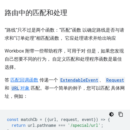
路由中的匹配和处理
“路线”只不过是两个函数：“匹配”函数 以确定路线是否与请
求和“订单处理”相匹配函数， 它应处理请求并给出响应
Workbox 附带一些帮助程序，可用于对 但是，如果您发现
自己想要不同的行为， 自定义匹配和处理程序函数是最佳
选择。
答
匹配回调函数
传递一个
ExtendableEvent
、
Request
和
URL
对象
匹配。举一个简单的例子，您可以匹配 具体网
址，例如：
const
matchCb
=
({
url
,
request
,
event
})
=
>
{
return
url
.
pathname
===
'/special/url'
;