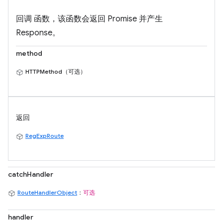
回调 函数，该函数会返回 Promise 并产生
Response。
method
HTTPMethod（可选）
返回
RegExpRoute
catchHandler
RouteHandlerObject
：
可选
handler