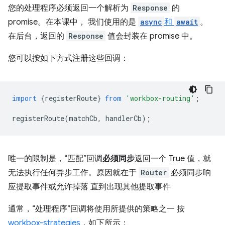
您的处理程序必须返回一个解析为
Response
的
promise。在本课中， 我们使用的是
async
和
await
。
在后台，返回的
Response
值会封装在 promise 中。
您可以按如下方式注册这些回调：
import
{
registerRoute
}
from
'workbox-routing'
;
registerRoute
(
matchCb
,
handlerCb
);
唯一的限制是，“匹配”回调
必须同步
返回一个 True 值，就
无法执行任何异步工作。原因就在于
Router
必须同步响
应提取事件或允许掉落 直到出现其他提取事件
通常，“处理程序”回调将使用所提供的策略之一 按
workbox-strategies
，如下所示：