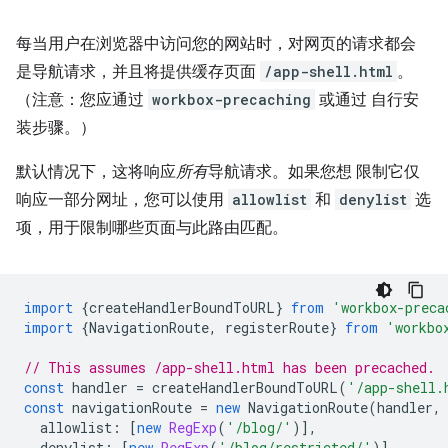
每当用户在浏览器中访问您的网站时，对网页的请求都会
是导航请求，并且将提供缓存页面
/app-shell.html
。
（注意：您应通过
workbox-precaching
或通过 自行安
装步骤。）
默认情况下，这将响应
所有
导航请求。如果您想 限制它仅
响应一部分网址，您可以使用
allowlist
和
denylist
选
项，用于限制哪些页面与此路由匹配。
import
{
createHandlerBoundToURL
}
from
'workbox-preca
import
{
NavigationRoute
,
registerRoute
}
from
'workbo
// This assumes /app-shell.html has been precached.
const
handler
=
createHandlerBoundToURL
(
'/app-shell.
const
navigationRoute
=
new
NavigationRoute
(
handler
,
allowlist
:
[
new
RegExp
(
'/blog/'
)],
denylist
:
[
new
RegExp
(
'/blog/restricted/'
)],