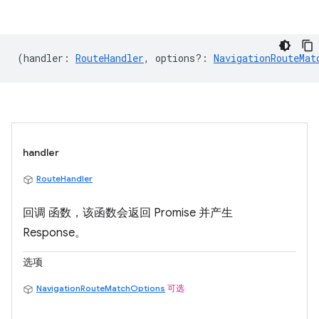
(
handler
:
RouteHandler
,
options?
:
NavigationRouteMat
handler
RouteHandler
回调 函数，该函数会返回 Promise 并产生
Response。
选项
NavigationRouteMatchOptions
可选