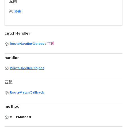
返回
路由
catchHandler
RouteHandlerObject
：
可选
handler
RouteHandlerObject
匹配
RouteMatchCallback
method
HTTPMethod