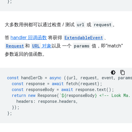
};
大多数用例都可以通过检查 / 测试
url
或
request
。
答
handler 回调函数
将获得
ExtendableEvent
、
Request
和
URL
对象
以及 一个
params
值，即“match”
参数返回的值函数。
const
handlerCb
=
async
({
url
,
request
,
event
,
param
const
response
=
await
fetch
(
request
);
const
responseBody
=
await
response
.
text
();
return
new
Response
(
`
${
responseBody
}
 <!-- Look Ma.
headers
:
response
.
headers
,
});
};