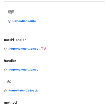
返回
NavigationRoute
catchHandler
RouteHandlerObject
：
可选
handler
RouteHandlerObject
匹配
RouteMatchCallback
method