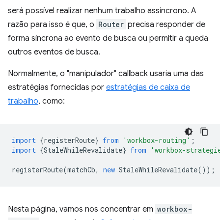
será possível realizar nenhum trabalho assíncrono. A
razão para isso é que, o
Router
precisa responder de
forma síncrona ao evento de busca ou permitir a queda
outros eventos de busca.
Normalmente, o "manipulador" callback usaria uma das
estratégias fornecidas por
estratégias de caixa de
trabalho
, como:
import
{
registerRoute
}
from
'workbox-routing'
;
import
{
StaleWhileRevalidate
}
from
'workbox-strategi
registerRoute
(
matchCb
,
new
StaleWhileRevalidate
());
Nesta página, vamos nos concentrar em
workbox-