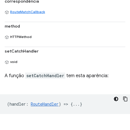
correspondência
RouteMatchCallback
method
HTTPMethod
setCatchHandler
void
A função
setCatchHandler
tem esta aparência:
(
handler
:
RouteHandler
) => {...}