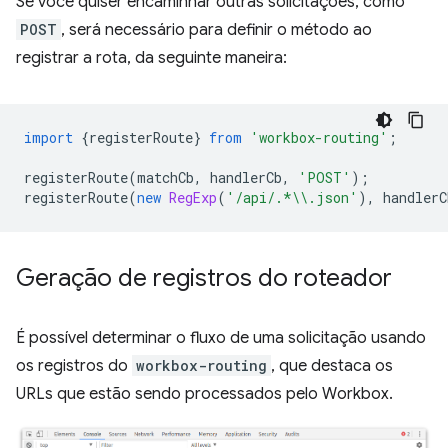
Se você quiser encaminhar outras solicitações, como
POST
, será necessário para definir o método ao
registrar a rota, da seguinte maneira:
import
{
registerRoute
}
from
'workbox-routing'
;
registerRoute
(
matchCb
,
handlerCb
,
'POST'
);
registerRoute
(
new
RegExp
(
'/api/.*\\.json'
),
handlerC
Geração de registros do roteador
É possível determinar o fluxo de uma solicitação usando
os registros do
workbox-routing
, que destaca os
URLs que estão sendo processados pelo Workbox.