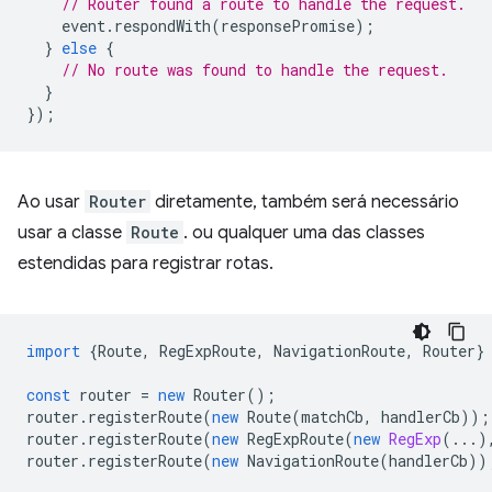
// Router found a route to handle the request.
event
.
respondWith
(
responsePromise
);
}
else
{
// No route was found to handle the request.
}
});
Ao usar
Router
diretamente, também será necessário
usar a classe
Route
. ou qualquer uma das classes
estendidas para registrar rotas.
import
{
Route
,
RegExpRoute
,
NavigationRoute
,
Router
}
const
router
=
new
Router
();
router
.
registerRoute
(
new
Route
(
matchCb
,
handlerCb
));
router
.
registerRoute
(
new
RegExpRoute
(
new
RegExp
(...)
router
.
registerRoute
(
new
NavigationRoute
(
handlerCb
))