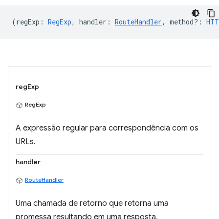
(
regExp
:
RegExp
,
handler
:
RouteHandler
,
method?
:
HTT
regExp
RegExp
A expressão regular para correspondência com os
URLs.
handler
RouteHandler
Uma chamada de retorno que retorna uma
promessa resultando em uma resposta.