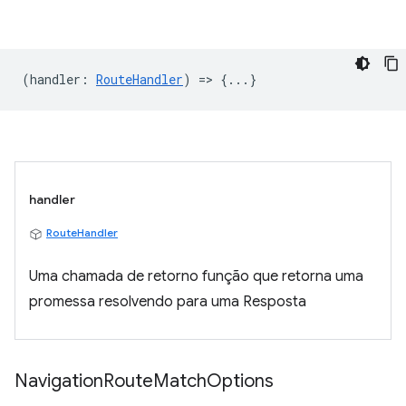
(
handler
:
RouteHandler
) => {...}
handler
RouteHandler
Uma chamada de retorno função que retorna uma
promessa resolvendo para uma Resposta
Navigation
Route
Match
Options