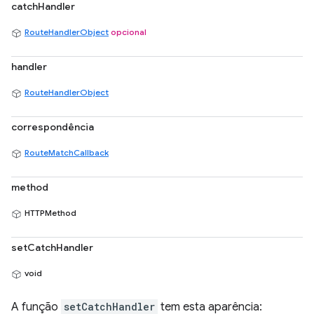
catchHandler
RouteHandlerObject
opcional
handler
RouteHandlerObject
correspondência
RouteMatchCallback
method
HTTPMethod
setCatchHandler
void
A função
setCatchHandler
tem esta aparência: