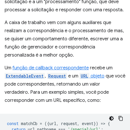
solicitação e a um "processamento" função, que deve
processar a solicitação e responder com uma resposta.
A caixa de trabalho vem com alguns auxiliares que
realizam a correspondência e o processamento de mas,
se quiser um comportamento diferente, escrever uma a
função de gerenciador e correspondência
personalizada é a melhor opção.
Um
função de callback correspondente
recebe um
ExtendableEvent
,
Request
e um
URL
objeto
que você
pode correspondentes, retornando um valor
verdadeiro. Para um exemplo simples, você pode
corresponder com um URL específico, como:
const
matchCb
=
({
url
,
request
,
event
})
=
>
{
return
url
.
pathname
===
'/special/url'
;