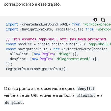
corresponderão a esse trajeto.
import
{
createHandlerBoundToURL
}
from
'workbox-preca
import
{
NavigationRoute
,
registerRoute
}
from
'workbo
// This assumes /app-shell.html has been precached.
const
handler
=
createHandlerBoundToURL
(
'/app-shell.
const
navigationRoute
=
new
NavigationRoute
(
handler
,
allowlist
:
[
new
RegExp
(
'/blog/'
)],
denylist
:
[
new
RegExp
(
'/blog/restricted/'
)],
});
registerRoute
(
navigationRoute
);
O único ponto a ser observado é que o
denylist
vencerá se um URL estiver em ambos a
allowlist
e a
denylist
.