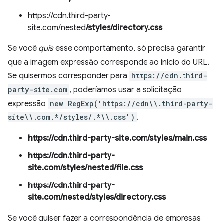
https://cdn.third-party-
site.com/nested
/styles/directory.css
Se você
quis
esse comportamento, só precisa garantir
que a imagem expressão corresponde ao início do URL.
Se quisermos corresponder para
https://cdn.third-
party-site.com
, poderíamos usar a solicitação
expressão
new RegExp('https://cdn\\.third-party-
site\\.com.*/styles/.*\\.css')
.
https://cdn.third-party-site.com/styles/main.css
https://cdn.third-party-
site.com/styles/nested/file.css
https://cdn.third-party-
site.com/nested/styles/directory.css
Se você quiser fazer a correspondência de empresas