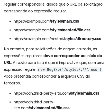
regular corresponderá, desde que o URL da solicitação
corresponda ao expressão regular.
https://example.com
/styles/main.css
https://example.com
/styles/nested/file.css
https://example.com/nested
/styles/directory.css
No entanto, para solicitações de origem cruzada, as
expressões regulares
deve corresponder ao início do
URL
. A razão para isso é que é improvável que, com uma
expressão regular
new RegExp('/styles/.*\\.css')
você pretendia corresponder a arquivos CSS de
terceiros.
https://cdn.third-party-site.com
/styles/main.css
https://cdn.third-party-
site.com
/styles/nested/file.css