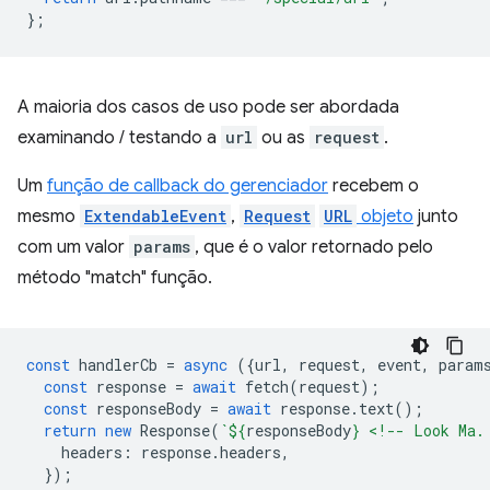
};
A maioria dos casos de uso pode ser abordada
examinando / testando a
url
ou as
request
.
Um
função de callback do gerenciador
recebem o
mesmo
ExtendableEvent
,
Request
URL
objeto
junto
com um valor
params
, que é o valor retornado pelo
método "match" função.
const
handlerCb
=
async
({
url
,
request
,
event
,
param
const
response
=
await
fetch
(
request
);
const
responseBody
=
await
response
.
text
();
return
new
Response
(
`
${
responseBody
}
 <!-- Look Ma.
headers
:
response
.
headers
,
});