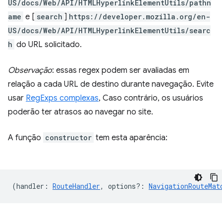
US/docs/Web/API/HTMLHyperlinkElementUtils/pathn
ame
e [
search
]
https://developer.mozilla.org/en-
US/docs/Web/API/HTMLHyperlinkElementUtils/searc
h
do URL solicitado.
Observação
: essas regex podem ser avaliadas em
relação a cada URL de destino durante navegação. Evite
usar
RegExps complexas
, Caso contrário, os usuários
poderão ter atrasos ao navegar no site.
A função
constructor
tem esta aparência:
(
handler
:
RouteHandler
,
options?
:
NavigationRouteMat