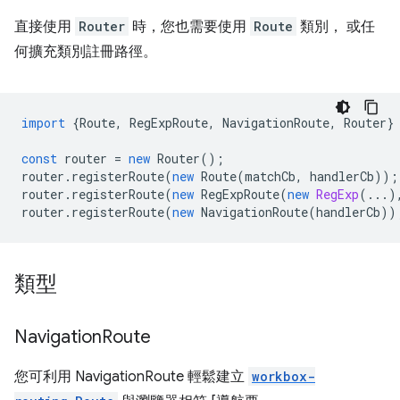
直接使用
Router
時，您也需要使用
Route
類別， 或任
何擴充類別註冊路徑。
import
{
Route
,
RegExpRoute
,
NavigationRoute
,
Router
}
const
router
=
new
Router
();
router
.
registerRoute
(
new
Route
(
matchCb
,
handlerCb
));
router
.
registerRoute
(
new
RegExpRoute
(
new
RegExp
(...)
router
.
registerRoute
(
new
NavigationRoute
(
handlerCb
))
類型
Navigation
Route
您可利用 NavigationRoute 輕鬆建立
workbox-