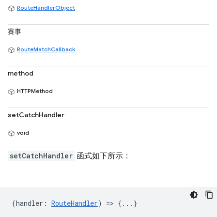
RouteHandlerObject
賽事
RouteMatchCallback
method
HTTPMethod
setCatchHandler
void
setCatchHandler
函式如下所示：
(
handler
:
RouteHandler
) => {...}