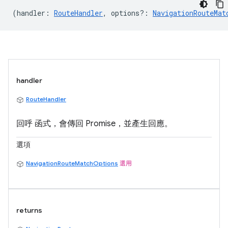
(
handler
:
RouteHandler
,
options?
:
NavigationRouteMat
handler
RouteHandler
回呼 函式，會傳回 Promise，並產生回應。
選項
NavigationRouteMatchOptions
選用
returns