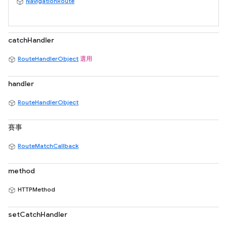
NavigationRoute
catchHandler
RouteHandlerObject
選用
handler
RouteHandlerObject
賽事
RouteMatchCallback
method
HTTPMethod
setCatchHandler