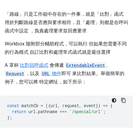
「路線」只是工作箱中存在的一件事，就是「比對」函式
用於判斷路線是否應與要求相符，且「處理」則都是在呼叫
函式中設定 ，負責處理要求並回應要求
Workbox 隨附部分輔助程式，可以執行 但如果您需要不同
的行為模式 自訂比對和處理常式函式就是最佳選擇
A 罩杯
比對回呼函式
會傳遞
ExtendableEvent
、
Request
，以及
URL
物件
即可 來比對結果。舉個簡單的
例子，您可以將 特定網址，如下所示：
const
matchCb
=
({
url
,
request
,
event
})
=
>
{
return
url
.
pathname
===
'/special/url'
;
};