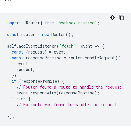
import
{
Router
}
from
'workbox-routing'
;
const
router
=
new
Router
();
self
.
addEventListener
(
'fetch'
,
event
=
>
{
const
{
request
}
=
event
;
const
responsePromise
=
router
.
handleRequest
({
event
,
request
,
});
if
(
responsePromise
)
{
// Router found a route to handle the request.
event
.
respondWith
(
responsePromise
);
}
else
{
// No route was found to handle the request.
}
});