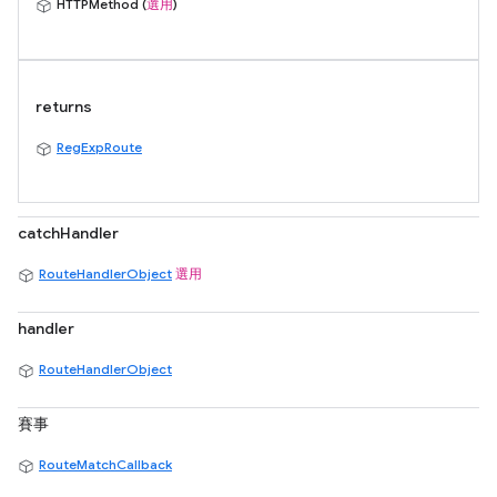
HTTPMethod (
選用
)
returns
RegExpRoute
catchHandler
RouteHandlerObject
選用
handler
RouteHandlerObject
賽事
RouteMatchCallback