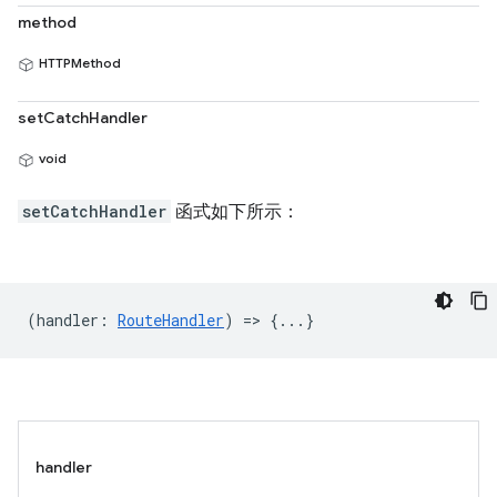
method
HTTPMethod
setCatchHandler
void
setCatchHandler
函式如下所示：
(
handler
:
RouteHandler
) => {...}
handler