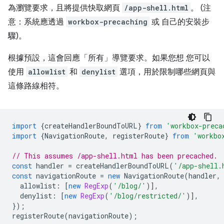
為瀏覽要求，且將提供快取網頁
/app-shell.html
。 (注
意：系統應透過
workbox-precaching
或 自己的安裝步
驟)。
根據預設，這會回應「所有」
導覽要求。如果您想 您可以
使用
allowlist
和
denylist
選項，用於限制哪些網頁與
這條路線相符。
import
{
createHandlerBoundToURL
}
from
'workbox-preca
import
{
NavigationRoute
,
registerRoute
}
from
'workbo
// This assumes /app-shell.html has been precached.
const
handler
=
createHandlerBoundToURL
(
'/app-shell.
const
navigationRoute
=
new
NavigationRoute
(
handler
,
allowlist
:
[
new
RegExp
(
'/blog/'
)],
denylist
:
[
new
RegExp
(
'/blog/restricted/'
)],
});
registerRoute
(
navigationRoute
);