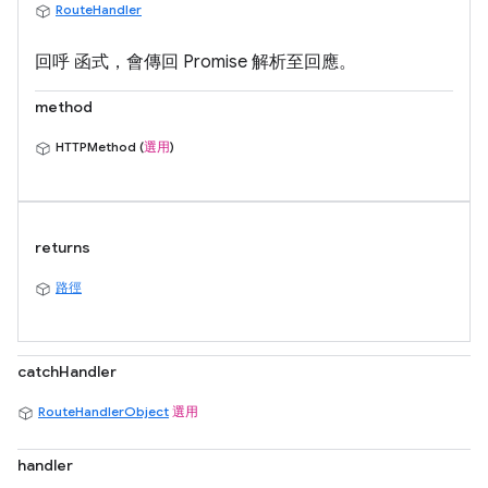
RouteHandler
回呼 函式，會傳回 Promise 解析至回應。
method
HTTPMethod (
選用
)
returns
路徑
catchHandler
RouteHandlerObject
選用
handler