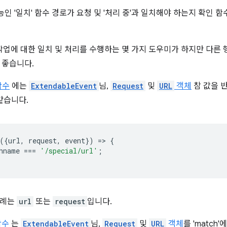
기능인 '일치' 함수 경로가 요청 및 '처리 중'과 일치해야 하는지 확인
이 작업에 대한 일치 및 처리를 수행하는 몇 가지 도우미가 하지만 다른
 좋습니다.
함수
에는
ExtendableEvent
님,
Request
및
URL
객체
참 값을 
같습니다.
({
url
,
request
,
event
})
=
>
{
hname
===
'/special/url'
;
사례는
url
또는
request
입니다.
함수
는
ExtendableEvent
님,
Request
및
URL
객체
를 'match