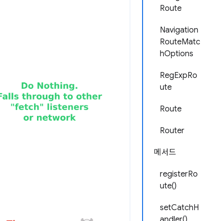
Route
Navigation
RouteMatc
hOptions
RegExpRo
ute
Route
Router
메서드
registerRo
ute()
setCatchH
andler()