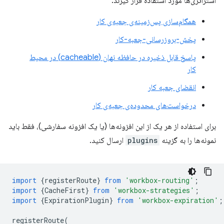
استراتژی‌ها مورد استفاده قرار گیرند.
همگام‌سازی پس‌زمینه‌ی جعبه‌ی کار
پخش-بروزرسانی-جعبه-کار
پاسخ قابل ذخیره در حافظه نهان (cacheable) در محیط
کار
انقضای جعبه کار
درخواست‌های محدوده‌ی جعبه‌ی کار
برای استفاده از هر یک از این افزونه‌ها (یا یک افزونه سفارشی)، فقط باید
نمونه‌ها را به گزینه
plugins
ارسال کنید.
import
{
registerRoute
}
from
'workbox-routing'
;
import
{
CacheFirst
}
from
'workbox-strategies'
;
import
{
ExpirationPlugin
}
from
'workbox-expiration'
;
registerRoute
(