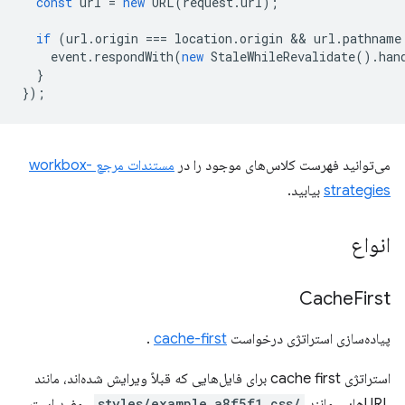
const
url
=
new
URL
(
request
.
url
);
if
(
url
.
origin
===
location
.
origin
 && 
url
.
pathname
event
.
respondWith
(
new
StaleWhileRevalidate
().
han
}
});
می‌توانید فهرست کلاس‌های موجود را در
مستندات مرجع workbox-
strategies
بیابید.
انواع
Cache
First
پیاده‌سازی استراتژی درخواست
cache-first
.
استراتژی cache first برای فایل‌هایی که قبلاً ویرایش شده‌اند، مانند
URLهایی مانند
/styles/example.a8f5f1.css
، مفید است،