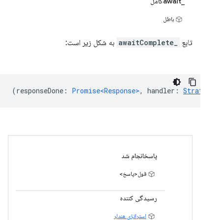
_awaitکامل
باطل
تابع
_awaitComplete
به شکل زیر است:
(
responseDone
:
Promise<Response>
,
handler
:
StrategyH
پاسخانجام شد
قول<پاسخ>
رسیدگی کننده
استراتژی هندلر