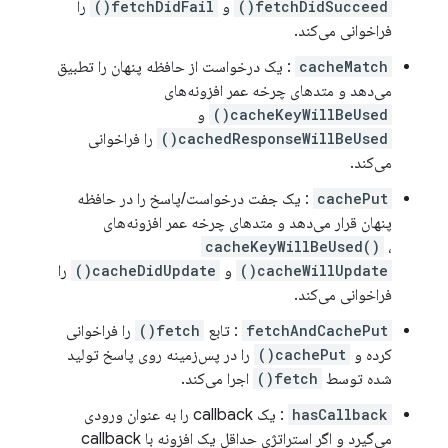
fetchDidSucceed()
و
fetchDidFail()
را
فراخوانی می‌کند.
cacheMatch
: یک درخواست از حافظه پنهان را تطبیق
می‌دهد و متدهای چرخه عمر افزونه‌های
cacheKeyWillBeUsed()
و
cachedResponseWillBeUsed()
را فراخوانی
می‌کند.
cachePut
: یک جفت درخواست/پاسخ را در حافظه
پنهان قرار می‌دهد و متدهای چرخه عمر افزونه‌های
cacheKeyWillBeUsed()
،
cacheWillUpdate()
و
cacheDidUpdate()
را
فراخوانی می‌کند.
fetchAndCachePut
: تابع
fetch()
را فراخوانی
کرده و
cachePut()
را در پس‌زمینه روی پاسخ تولید
شده توسط
fetch()
اجرا می‌کند.
hasCallback
: یک callback را به عنوان ورودی
می‌گیرد و اگر استراتژی حداقل یک افزونه با callback