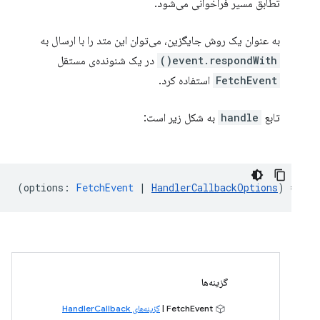
تطابق مسیر فراخوانی می‌شود.
به عنوان یک روش جایگزین، می‌توان این متد را با ارسال به
event.respondWith()
در یک شنونده‌ی مستقل
FetchEvent
استفاده کرد.
تابع
handle
به شکل زیر است:
(
options
:
FetchEvent
|
HandlerCallbackOptions
) => {.
گزینه‌ها
FetchEvent |
گزینه‌های HandlerCallback