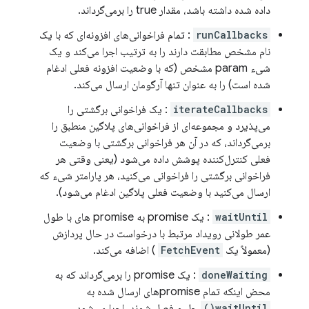
داده شده داشته باشد، مقدار true را برمی‌گرداند.
runCallbacks
: تمام فراخوانی‌های افزونه‌ای که با یک
نام مشخص مطابقت دارند را به ترتیب اجرا می‌کند و یک
شیء param مشخص (که با وضعیت افزونه فعلی ادغام
شده است) را به عنوان تنها آرگومان ارسال می‌کند.
iterateCallbacks
: یک فراخوانی برگشتی را
می‌پذیرد و مجموعه‌ای از فراخوانی‌های پلاگین منطبق را
برمی‌گرداند، که در آن هر فراخوانی برگشتی با وضعیت
فعلی کنترل‌کننده پوشش داده می‌شود (یعنی وقتی هر
فراخوانی برگشتی را فراخوانی می‌کنید، هر پارامتر شیء که
ارسال می‌کنید با وضعیت فعلی پلاگین ادغام می‌شود).
waitUntil
: یک promise به promise های با طول
عمر طولانی رویداد مرتبط با درخواست در حال پردازش
(معمولاً یک
FetchEvent
) اضافه می‌کند.
doneWaiting
: یک promise را برمی‌گرداند که به
محض اینکه تمام promiseهای ارسال شده به
waitUntil()
حل و فصل شوند، اجرا می‌شود.