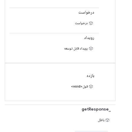
درخواست
درخواست
رویداد
رویداد قابل توسعه
بازده
قول<void>
_getResponse
باطل