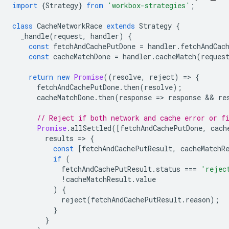
import
{
Strategy
}
from
'workbox-strategies'
;
class
CacheNetworkRace
extends
Strategy
{
_handle
(
request
,
handler
)
{
const
fetchAndCachePutDone
=
handler
.
fetchAndCac
const
cacheMatchDone
=
handler
.
cacheMatch
(
reques
return
new
Promise
((
resolve
,
reject
)
=
>
{
fetchAndCachePutDone
.
then
(
resolve
);
cacheMatchDone
.
then
(
response
=
>
response
 && 
re
// Reject if both network and cache error or f
Promise
.
allSettled
([
fetchAndCachePutDone
,
cach
results
=
>
{
const
[
fetchAndCachePutResult
,
cacheMatchR
if
(
fetchAndCachePutResult
.
status
===
'rejec
!
cacheMatchResult
.
value
)
{
reject
(
fetchAndCachePutResult
.
reason
);
}
}