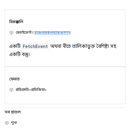
বিকল্পগুলি
ফেচইভেন্ট |
হ্যান্ডলারকলব্যাকঅপশন
একটি
FetchEvent
অথবা নীচে তালিকাভুক্ত বৈশিষ্ট্য সহ
একটি বস্তু।
ফেরত
প্রতিশ্রুতি<প্রতিক্রিয়া>
সব হাতল
শূন্য