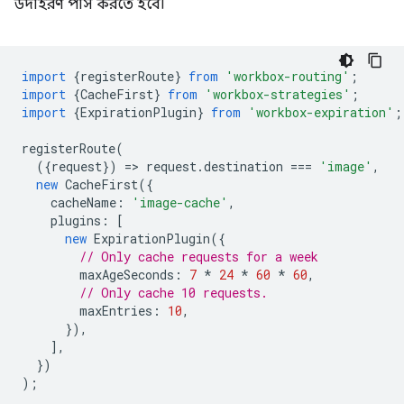
উদাহরণ পাস করতে হবে।
import
{
registerRoute
}
from
'workbox-routing'
;
import
{
CacheFirst
}
from
'workbox-strategies'
;
import
{
ExpirationPlugin
}
from
'workbox-expiration'
;
registerRoute
(
({
request
})
=
>
request
.
destination
===
'image'
,
new
CacheFirst
({
cacheName
:
'image-cache'
,
plugins
:
[
new
ExpirationPlugin
({
// Only cache requests for a week
maxAgeSeconds
:
7
*
24
*
60
*
60
,
// Only cache 10 requests.
maxEntries
:
10
,
}),
],
})
);