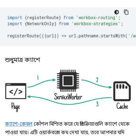
import
{
registerRoute
}
from
'workbox-routing'
;
import
{
NetworkOnly
}
from
'workbox-strategies'
;
registerRoute
(({
url
})
=
>
url
.
pathname
.
startsWith
(
'/a
শুধুমাত্র ক্যাশে
ক্যাশে-কেবল
কৌশল নিশ্চিত করে যে প্রতিক্রিয়াগুলি ক্যাশে থেকে
পাওয়া যায়। এটি ওয়ার্কবক্সে কম দেখা যায়, তবে আপনার যদি