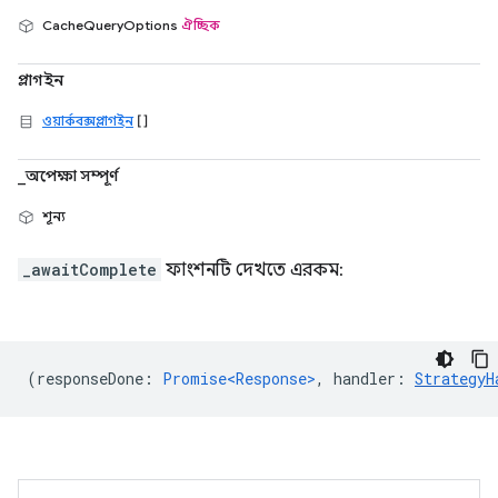
CacheQueryOptions
ঐচ্ছিক
প্লাগইন
ওয়ার্কবক্সপ্লাগইন
[]
_অপেক্ষা সম্পূর্ণ
শূন্য
_awaitComplete
ফাংশনটি দেখতে এরকম:
(
responseDone
:
Promise<Response>
,
handler
:
StrategyH