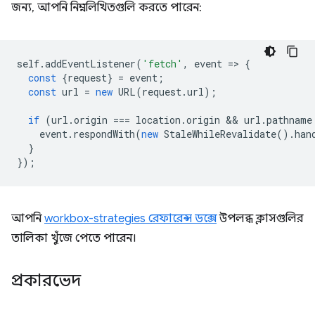
জন্য, আপনি নিম্নলিখিতগুলি করতে পারেন:
self
.
addEventListener
(
'fetch'
,
event
=
>
{
const
{
request
}
=
event
;
const
url
=
new
URL
(
request
.
url
);
if
(
url
.
origin
===
location
.
origin
 && 
url
.
pathname
event
.
respondWith
(
new
StaleWhileRevalidate
().
han
}
});
আপনি
workbox-strategies রেফারেন্স ডক্সে
উপলব্ধ ক্লাসগুলির
তালিকা খুঁজে পেতে পারেন।
প্রকারভেদ