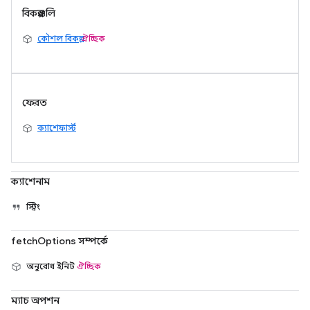
বিকল্পগুলি
কৌশল বিকল্প
ঐচ্ছিক
ফেরত
ক্যাশেফার্স্ট
ক্যাশেনাম
স্ট্রিং
fetchOptions সম্পর্কে
অনুরোধ ইনিট
ঐচ্ছিক
ম্যাচ অপশন