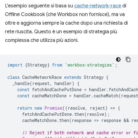
L'esempio seguente si basa su
cache-network-race
di
Offline Cookbook (che Workbox non fornisce), ma va
oltre e aggiorna sempre la cache dopo una richiesta di
rete riuscita. Questo è un esempio di strategia più
complessa che utilizza più azioni.
import
{
Strategy
}
from
'workbox-strategies'
;
class
CacheNetworkRace
extends
Strategy
{
_handle
(
request
,
handler
)
{
const
fetchAndCachePutDone
=
handler
.
fetchAndCac
const
cacheMatchDone
=
handler
.
cacheMatch
(
reques
return
new
Promise
((
resolve
,
reject
)
=
>
{
fetchAndCachePutDone
.
then
(
resolve
);
cacheMatchDone
.
then
(
response
=
>
response
 && 
re
// Reject if both network and cache error or f