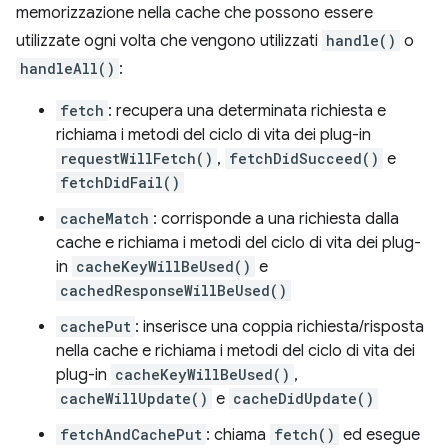
memorizzazione nella cache che possono essere
utilizzate ogni volta che vengono utilizzati
handle()
o
handleAll()
:
fetch
: recupera una determinata richiesta e
richiama i metodi del ciclo di vita dei plug-in
requestWillFetch()
,
fetchDidSucceed()
e
fetchDidFail()
cacheMatch
: corrisponde a una richiesta dalla
cache e richiama i metodi del ciclo di vita dei plug-
in
cacheKeyWillBeUsed()
e
cachedResponseWillBeUsed()
cachePut
: inserisce una coppia richiesta/risposta
nella cache e richiama i metodi del ciclo di vita dei
plug-in
cacheKeyWillBeUsed()
,
cacheWillUpdate()
e
cacheDidUpdate()
fetchAndCachePut
: chiama
fetch()
ed esegue