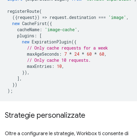
registerRoute
(
({
request
})
=
>
request
.
destination
===
'image'
,
new
CacheFirst
({
cacheName
:
'image-cache'
,
plugins
:
[
new
ExpirationPlugin
({
// Only cache requests for a week
maxAgeSeconds
:
7
*
24
*
60
*
60
,
// Only cache 10 requests.
maxEntries
:
10
,
}),
],
})
);
Strategie personalizzate
Oltre a configurare le strategie, Workbox ti consente di