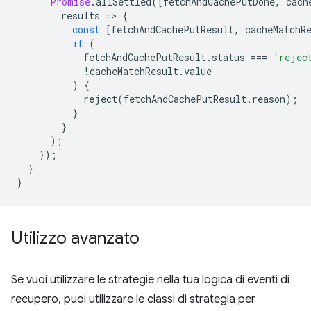
Promise
.
allSettled
([
fetchAndCachePutDone
,
cach
results
=
>
{
const
[
fetchAndCachePutResult
,
cacheMatchR
if
(
fetchAndCachePutResult
.
status
===
'rejec
!
cacheMatchResult
.
value
)
{
reject
(
fetchAndCachePutResult
.
reason
);
}
}
);
});
}
}
Utilizzo avanzato
Se vuoi utilizzare le strategie nella tua logica di eventi di
recupero, puoi utilizzare le classi di strategia per