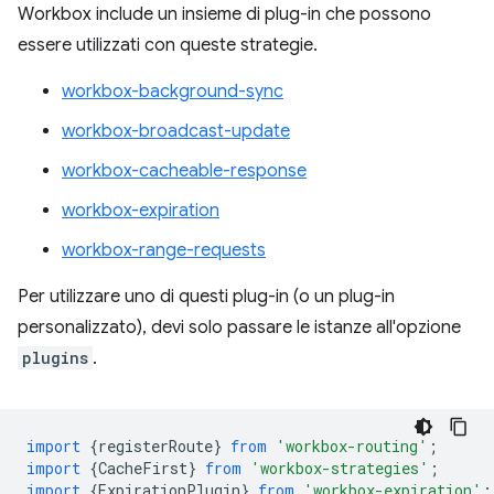
Workbox include un insieme di plug-in che possono
essere utilizzati con queste strategie.
workbox-background-sync
workbox-broadcast-update
workbox-cacheable-response
workbox-expiration
workbox-range-requests
Per utilizzare uno di questi plug-in (o un plug-in
personalizzato), devi solo passare le istanze all'opzione
plugins
.
import
{
registerRoute
}
from
'workbox-routing'
;
import
{
CacheFirst
}
from
'workbox-strategies'
;
import
{
ExpirationPlugin
}
from
'workbox-expiration'
;