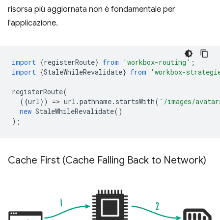
risorsa più aggiornata non è fondamentale per
l'applicazione.
import
{
registerRoute
}
from
'workbox-routing'
;
import
{
StaleWhileRevalidate
}
from
'workbox-strategi
registerRoute
(
({
url
})
=
>
url
.
pathname
.
startsWith
(
'/images/avatar
new
StaleWhileRevalidate
()
);
Cache First (Cache Falling Back to Network)