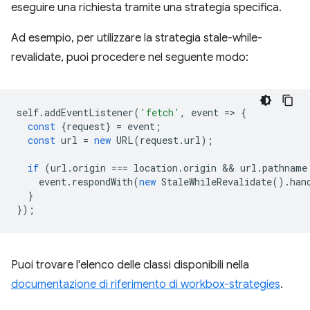
eseguire una richiesta tramite una strategia specifica.
Ad esempio, per utilizzare la strategia stale-while-
revalidate, puoi procedere nel seguente modo:
self
.
addEventListener
(
'fetch'
,
event
=
>
{
const
{
request
}
=
event
;
const
url
=
new
URL
(
request
.
url
);
if
(
url
.
origin
===
location
.
origin
 && 
url
.
pathname
event
.
respondWith
(
new
StaleWhileRevalidate
().
han
}
});
Puoi trovare l'elenco delle classi disponibili nella
documentazione di riferimento di workbox-strategies
.