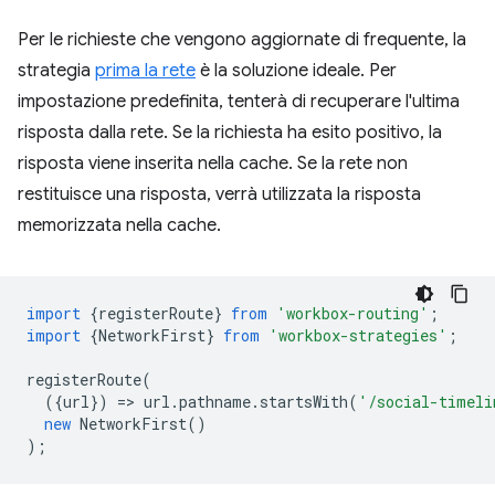
Per le richieste che vengono aggiornate di frequente, la
strategia
prima la rete
è la soluzione ideale. Per
impostazione predefinita, tenterà di recuperare l'ultima
risposta dalla rete. Se la richiesta ha esito positivo, la
risposta viene inserita nella cache. Se la rete non
restituisce una risposta, verrà utilizzata la risposta
memorizzata nella cache.
import
{
registerRoute
}
from
'workbox-routing'
;
import
{
NetworkFirst
}
from
'workbox-strategies'
;
registerRoute
(
({
url
})
=
>
url
.
pathname
.
startsWith
(
'/social-timeli
new
NetworkFirst
()
);