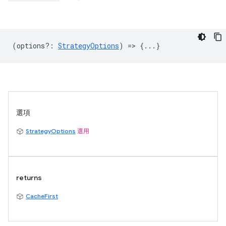
(
options?
:
StrategyOptions
) => {...}
選項
StrategyOptions
選用
returns
CacheFirst