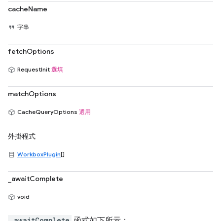
cacheName
字串
fetchOptions
RequestInit
選填
matchOptions
CacheQueryOptions
選用
外掛程式
WorkboxPlugin
[]
_awaitComplete
void
_awaitComplete
函式如下所示：