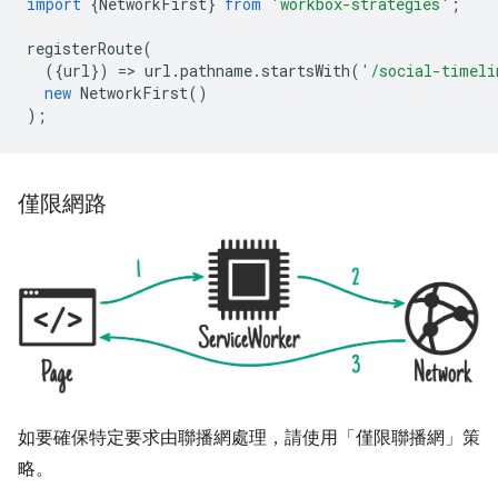
import
{
NetworkFirst
}
from
'workbox-strategies'
;
registerRoute
(
({
url
})
=
>
url
.
pathname
.
startsWith
(
'/social-timeli
new
NetworkFirst
()
);
僅限網路
如要確保特定要求由聯播網處理，請使用「僅限聯播網」
策
略。