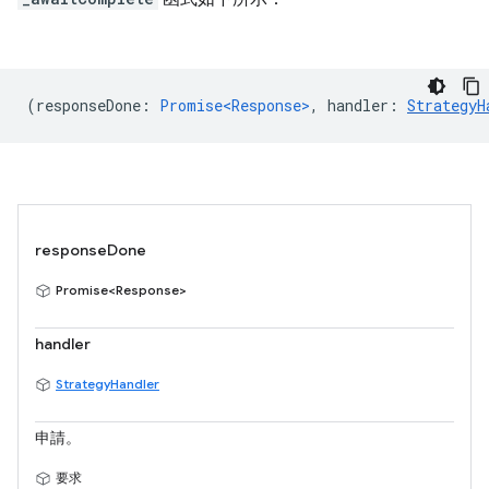
(
responseDone
:
Promise<Response>
,
handler
:
StrategyH
responseDone
Promise<Response>
handler
StrategyHandler
申請。
要求