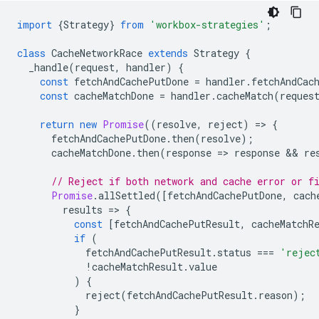
import
{
Strategy
}
from
'workbox-strategies'
;
class
CacheNetworkRace
extends
Strategy
{
_handle
(
request
,
handler
)
{
const
fetchAndCachePutDone
=
handler
.
fetchAndCac
const
cacheMatchDone
=
handler
.
cacheMatch
(
reques
return
new
Promise
((
resolve
,
reject
)
=
>
{
fetchAndCachePutDone
.
then
(
resolve
);
cacheMatchDone
.
then
(
response
=
>
response
 && 
re
// Reject if both network and cache error or f
Promise
.
allSettled
([
fetchAndCachePutDone
,
cach
results
=
>
{
const
[
fetchAndCachePutResult
,
cacheMatchR
if
(
fetchAndCachePutResult
.
status
===
'rejec
!
cacheMatchResult
.
value
)
{
reject
(
fetchAndCachePutResult
.
reason
);
}