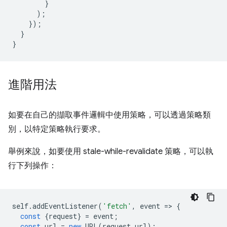
}
);
});
}
}
進階用法
如要在自己的擷取事件邏輯中使用策略，可以透過策略類
別，以特定策略執行要求。
舉例來說，如要使用 stale-while-revalidate 策略，可以執
行下列操作：
self
.
addEventListener
(
'fetch'
,
event
=
>
{
const
{
request
}
=
event
;
const
url
=
new
URL
(
request
.
url
);