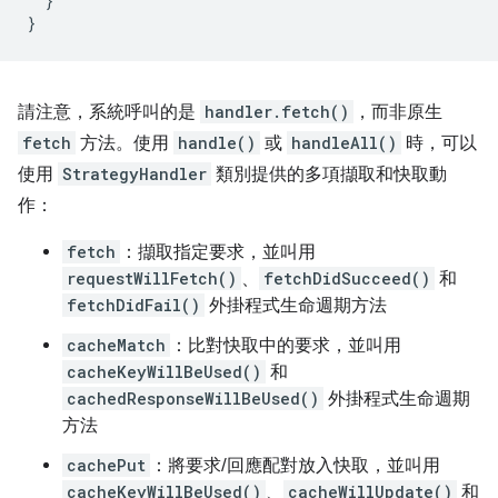
}
}
請注意，系統呼叫的是
handler.fetch()
，而非原生
fetch
方法。使用
handle()
或
handleAll()
時，可以
使用
StrategyHandler
類別提供的多項擷取和快取動
作：
fetch
：擷取指定要求，並叫用
requestWillFetch()
、
fetchDidSucceed()
和
fetchDidFail()
外掛程式生命週期方法
cacheMatch
：比對快取中的要求，並叫用
cacheKeyWillBeUsed()
和
cachedResponseWillBeUsed()
外掛程式生命週期
方法
cachePut
：將要求/回應配對放入快取，並叫用
cacheKeyWillBeUsed()
、
cacheWillUpdate()
和