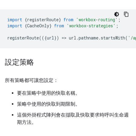
import
{
registerRoute
}
from
'workbox-routing'
;
import
{
CacheOnly
}
from
'workbox-strategies'
;
registerRoute
(({
url
})
=
>
url
.
pathname
.
startsWith
(
'/a
設定策略
所有策略都可讓您設定：
要在策略中使用的快取名稱。
策略中使用的快取到期限制。
這個外掛程式陣列會在擷取及快取要求時呼叫生命週
期方法。