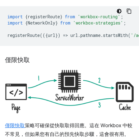
import
{
registerRoute
}
from
'workbox-routing'
;
import
{
NetworkOnly
}
from
'workbox-strategies'
;
registerRoute
(({
url
})
=
>
url
.
pathname
.
startsWith
(
'/a
僅限快取
僅限快取
策略可確保從快取取得回應。這在 Workbox 中較
不常見，但如果您有自己的預先快取步驟，這會很有用。