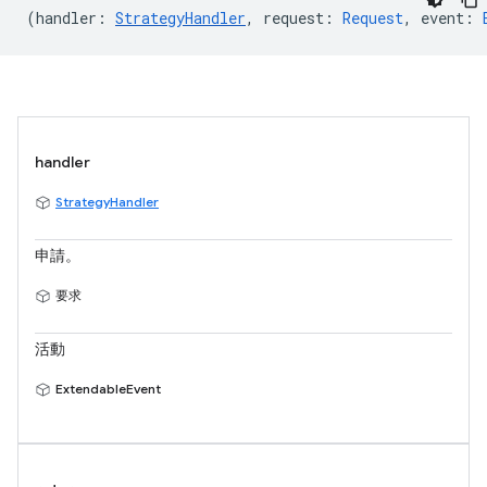
(
handler
:
StrategyHandler
,
request
:
Request
,
event
:
handler
StrategyHandler
申請。
要求
活動
ExtendableEvent