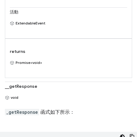
活動
ExtendableEvent
returns
Promise<void>
__getResponse
void
_getResponse
函式如下所示：