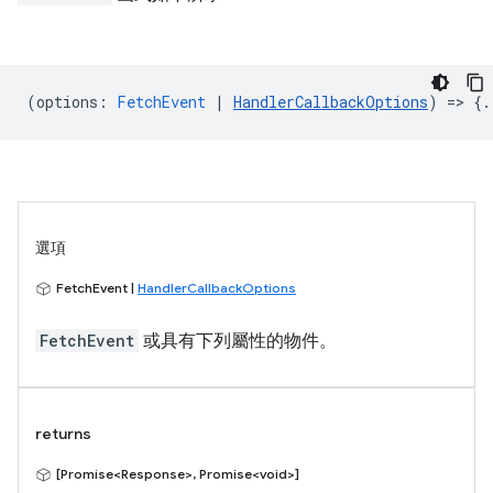
(
options
:
FetchEvent
|
HandlerCallbackOptions
) => {.
選項
FetchEvent |
HandlerCallbackOptions
FetchEvent
或具有下列屬性的物件。
returns
[Promise<Response>, Promise<void>]