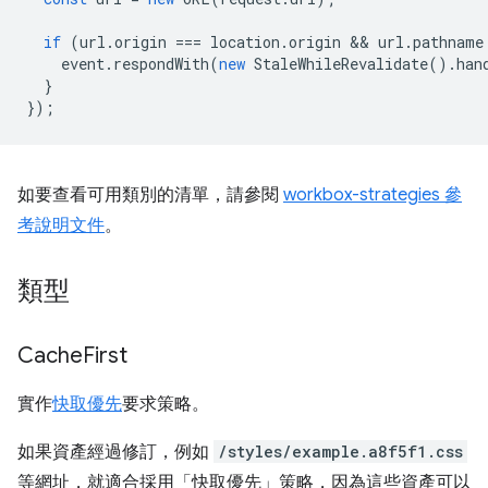
if
(
url
.
origin
===
location
.
origin
 && 
url
.
pathname
event
.
respondWith
(
new
StaleWhileRevalidate
().
han
}
});
如要查看可用類別的清單，請參閱
workbox-strategies 參
考說明文件
。
類型
Cache
First
實作
快取優先
要求策略。
如果資產經過修訂，例如
/styles/example.a8f5f1.css
等網址，就適合採用「快取優先」策略，因為這些資產可以