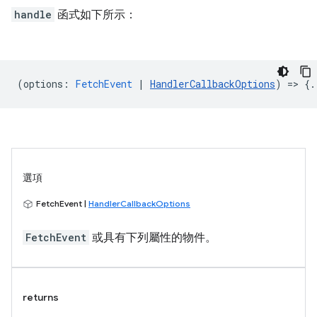
handle
函式如下所示：
(
options
:
FetchEvent
|
HandlerCallbackOptions
) => {.
選項
FetchEvent |
HandlerCallbackOptions
FetchEvent
或具有下列屬性的物件。
returns