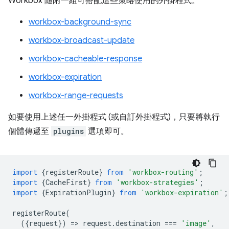
Workbox 隨附一組可搭配這些策略使用的外掛程式。
workbox-background-sync
workbox-broadcast-update
workbox-cacheable-response
workbox-expiration
workbox-range-requests
如要使用上述任一外掛程式 (或自訂外掛程式)，只要將執行
個體傳遞至
plugins
選項即可。
import
{
registerRoute
}
from
'workbox-routing'
;
import
{
CacheFirst
}
from
'workbox-strategies'
;
import
{
ExpirationPlugin
}
from
'workbox-expiration'
;
registerRoute
(
({
request
})
=
>
request
.
destination
===
'image'
,