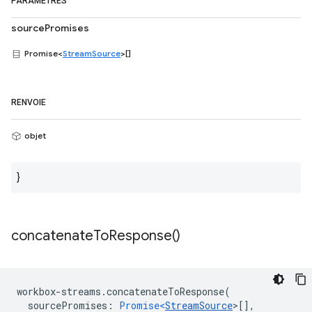
PARAMÈTRES
sourcePromises
Promise<
StreamSource
>[]
RENVOIE
objet
}
concatenate
To
Response(
)
workbox
-
streams
.
concatenateToResponse
(
sourcePromises
:
Promise<
StreamSource
>
[],