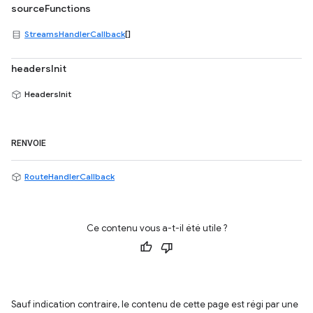
sourceFunctions
StreamsHandlerCallback
[]
headersInit
HeadersInit
RENVOIE
RouteHandlerCallback
Ce contenu vous a-t-il été utile ?
Sauf indication contraire, le contenu de cette page est régi par une