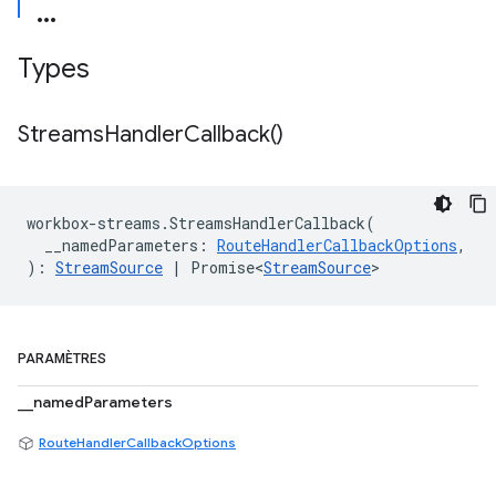
Types
Streams
Handler
Callback(
)
workbox
-
streams
.
StreamsHandlerCallback
(
__namedParameters
:
RouteHandlerCallbackOptions
,
)
:
StreamSource
|
Promise<
StreamSource
>
PARAMÈTRES
__namedParameters
RouteHandlerCallbackOptions