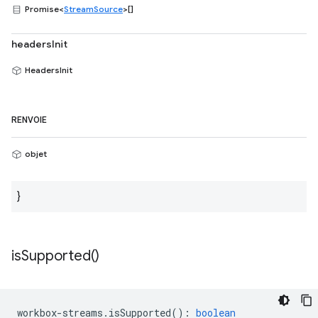
Promise<
StreamSource
>[]
headersInit
HeadersInit
RENVOIE
objet
}
is
Supported(
)
workbox
-
streams
.
isSupported
()
:
boolean