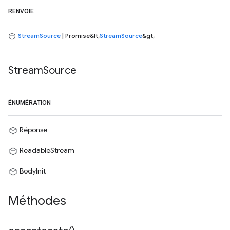
RENVOIE
StreamSource
| Promise&lt;
StreamSource
&gt;
Stream
Source
ÉNUMÉRATION
Réponse
ReadableStream
BodyInit
Méthodes