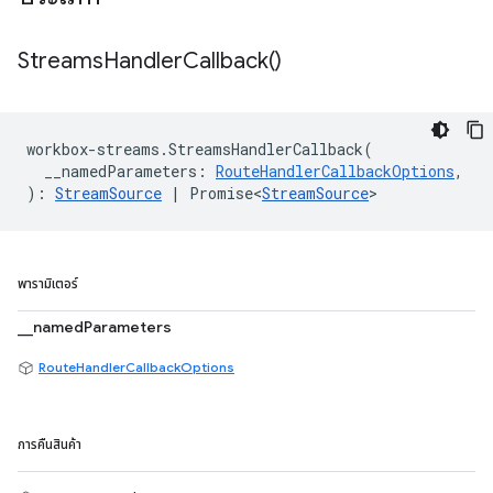
Streams
Handler
Callback(
)
workbox
-
streams
.
StreamsHandlerCallback
(
__namedParameters
:
RouteHandlerCallbackOptions
,
)
:
StreamSource
|
Promise<
StreamSource
>
พารามิเตอร์
__namedParameters
RouteHandlerCallbackOptions
การคืนสินค้า