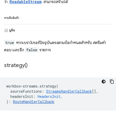
ว่า
ReadableStream
สามารถสร้างได้
การคืนสินค้า
บูลีน
true
หากเบราว์เซอร์ปัจจุบันตรงตามข้อกำหนดสำหรับ สตรีมคำ
ตอบ และอีก
false
รายการ
strategy(
)
workbox
-
streams
.
strategy
(
sourceFunctions
:
StreamsHandlerCallback
[],
headersInit
:
HeadersInit
,
)
:
RouteHandlerCallback