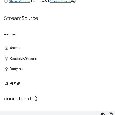
StreamSource
| Promise&lt;
StreamSource
&gt;
Stream
Source
ค่าแจกแจง
คำตอบ
ReadableStream
BodyInit
เมธอด
concatenate(
)