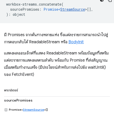
workbox
-
streams
.
concatenate
(
sourcePromises
:
Promise<
StreamSource
>
[],
)
:
object
มี Promises จากต้นทางหลายแห่ง ซึ่งแต่ละรายการสามารถนำไปสู่
การตอบกลับได้ ReadableStream หรือ
BodyInit
แสดงผลออบเจ็กต์ที่แสดง ReadableStream พร้อมข้อมูลที่สตรีม
แต่ละรายการแสดงผลตามลำดับ พร้อมกับ Promise ที่ส่งสัญญาณ
เมื่อสตรีมทำงานเสร็จ (มีประโยชน์สำหรับการส่งไปยัง waitUntil()
ของ FetchEvent)
พารามิเตอร์
sourcePromises
Promise<
StreamSource
>[]