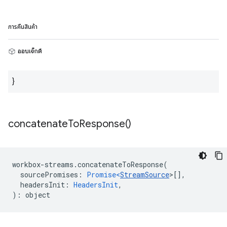
การคืนสินค้า
ออบเจ็กต์
}
concatenate
To
Response(
)
workbox
-
streams
.
concatenateToResponse
(
sourcePromises
:
Promise<
StreamSource
>
[],
headersInit
:
HeadersInit
,
)
:
object