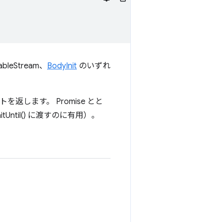
leStream、
BodyInit
のいずれ
を返します。 Promise とと
Until() に渡すのに有用）。