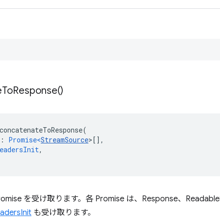
e
To
Response(
)
concatenateToResponse
(
:
Promise<
StreamSource
>
[],
eadersInit
,
mise を受け取ります。各 Promise は、Response、Readable
adersInit
も受け取ります。