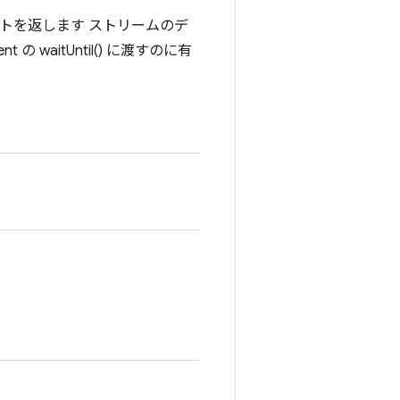
クトを返します ストリームのデ
 waitUntil() に渡すのに有