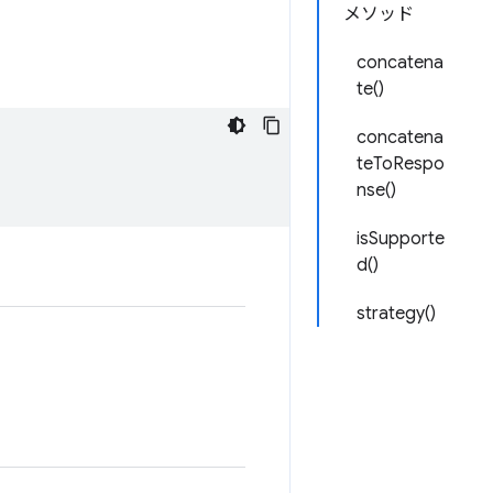
メソッド
concatena
te()
concatena
teToRespo
nse()
isSupporte
d()
strategy()