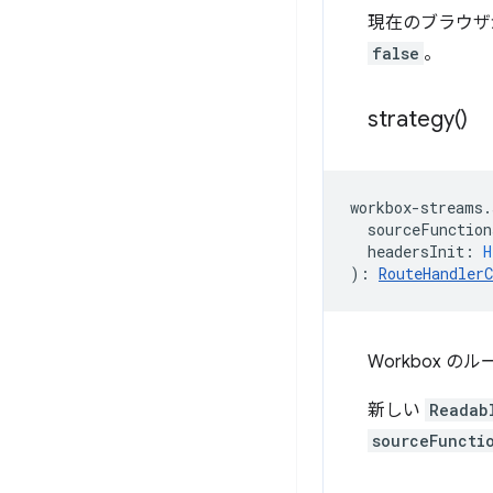
現在のブラウザ
false
。
strategy(
)
workbox
-
streams
.
sourceFunction
headersInit
:
H
)
:
RouteHandlerC
Workbox
新しい
Readab
sourceFuncti