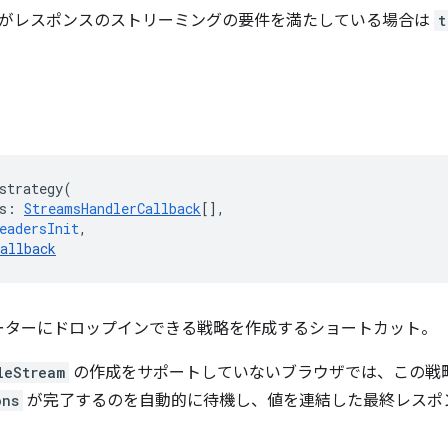
がレスポンスのストリーミングの要件を満たしている場合は
t
strategy
(
s
:
StreamsHandlerCallback
[],
eadersInit
,
allback
 のルーターにドロップインできる戦略を作成するショートカット。
leStream
の作成をサポートしていないブラウザでは、この戦
ons
が完了するのを自動的に待機し、値を連結した最終レスポ