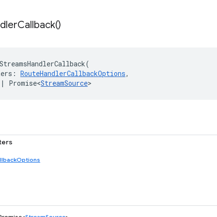
dler
Callback(
)
StreamsHandlerCallback
(
ters
:
RouteHandlerCallbackOptions
,
|
Promise<
StreamSource
>
ters
llbackOptions
 Promise<
StreamSource
>