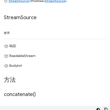
StreamSource
| Promise<
StreamSource
>
Stream
Source
枚举
响应
ReadableStream
BodyInit
方法
concatenate(
)