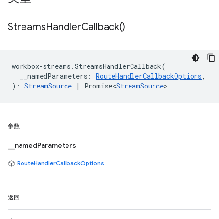
Streams
Handler
Callback(
)
workbox
-
streams
.
StreamsHandlerCallback
(
__namedParameters
:
RouteHandlerCallbackOptions
,
)
:
StreamSource
|
Promise<
StreamSource
>
参数
__namedParameters
RouteHandlerCallbackOptions
返回