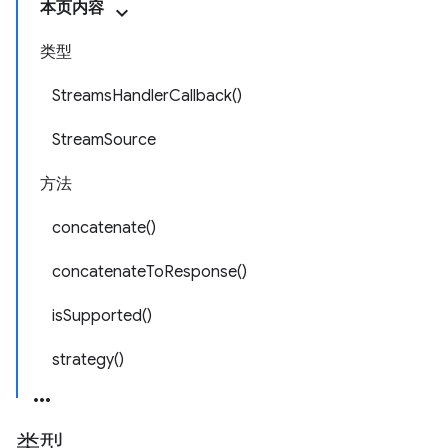
本页内容
类型
StreamsHandlerCallback()
StreamSource
方法
concatenate()
concatenateToResponse()
isSupported()
strategy()
类型