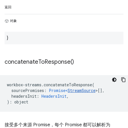
返回
对象
}
concatenate
To
Response(
)
workbox
-
streams
.
concatenateToResponse
(
sourcePromises
:
Promise<
StreamSource
>
[],
headersInit
:
HeadersInit
,
)
:
object
接受多个来源 Promise，每个 Promise 都可以解析为