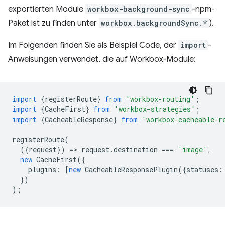
exportierten Module
workbox-background-sync
-npm-
Paket ist zu finden unter
workbox.backgroundSync.*
).
Im Folgenden finden Sie als Beispiel Code, der
import
-
Anweisungen verwendet, die auf Workbox-Module:
import
{
registerRoute
}
from
'workbox-routing'
;
import
{
CacheFirst
}
from
'workbox-strategies'
;
import
{
CacheableResponse
}
from
'workbox-cacheable-r
registerRoute
(
({
request
})
=
>
request
.
destination
===
'image'
,
new
CacheFirst
({
plugins
:
[
new
CacheableResponsePlugin
({
statuses
:
})
);