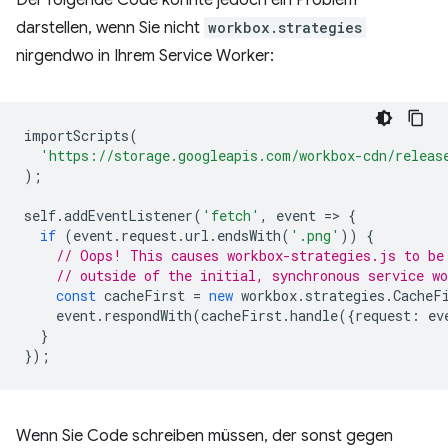
darstellen, wenn Sie nicht
workbox.strategies
nirgendwo in Ihrem Service Worker:
importScripts
(
'https://storage.googleapis.com/workbox-cdn/releas
);
self
.
addEventListener
(
'fetch'
,
event
=
>
{
if
(
event
.
request
.
url
.
endsWith
(
'.png'
))
{
// Oops! This causes workbox-strategies.js to be
// outside of the initial, synchronous service wo
const
cacheFirst
=
new
workbox
.
strategies
.
CacheF
event
.
respondWith
(
cacheFirst
.
handle
({
request
:
ev
}
});
Wenn Sie Code schreiben müssen, der sonst gegen