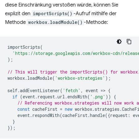
diese Einschränkung verstoßen würde, können Sie
explizit den
importScripts()
-Aufruf mithilfe der
Methode
workbox.loadModule()
-Methode:
importScripts
(
'https://storage.googleapis.com/workbox-cdn/releas
);
// This will trigger the importScripts() for workbox
workbox
.
loadModule
(
'workbox-strategies'
);
self
.
addEventListener
(
'fetch'
,
event
=
>
{
if
(
event
.
request
.
url
.
endsWith
(
'.png'
))
{
// Referencing workbox.strategies will now work a
const
cacheFirst
=
new
workbox
.
strategies
.
CacheF
event
.
respondWith
(
cacheFirst
.
handle
({
request
:
ev
}
});