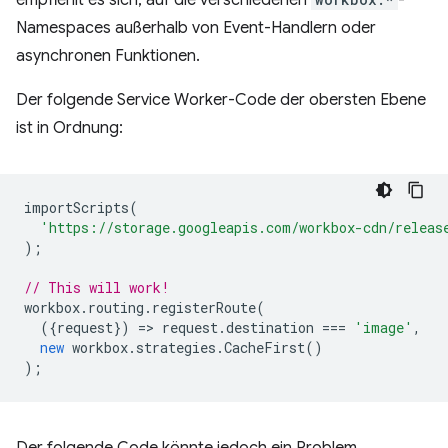
Namespaces außerhalb von Event-Handlern oder
asynchronen Funktionen.
Der folgende Service Worker-Code der obersten Ebene
ist in Ordnung:
importScripts
(
'https://storage.googleapis.com/workbox-cdn/releas
);
// This will work!
workbox
.
routing
.
registerRoute
(
({
request
})
=
>
request
.
destination
===
'image'
,
new
workbox
.
strategies
.
CacheFirst
()
);
Der folgende Code könnte jedoch ein Problem