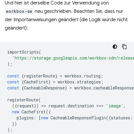
Und hier ist derselbe Code zur Verwendung von
workbox-sw
neu geschrieben. Beachten Sie, dass nur
der Importanweisungen geändert (die Logik wurde nicht
geändert):
importScripts
(
'https://storage.googleapis.com/workbox-cdn/releas
);
const
{
registerRoute
}
=
workbox
.
routing
;
const
{
CacheFirst
}
=
workbox
.
strategies
;
const
{
CacheableResponse
}
=
workbox
.
cacheableResponse
registerRoute
(
({
request
})
=
>
request
.
destination
===
'image'
,
new
CacheFirst
({
plugins
:
[
new
CacheableResponsePlugin
({
statuses
:
})
);