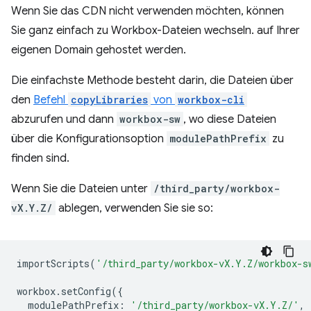
Wenn Sie das CDN nicht verwenden möchten, können
Sie ganz einfach zu Workbox-Dateien wechseln. auf Ihrer
eigenen Domain gehostet werden.
Die einfachste Methode besteht darin, die Dateien über
den
Befehl
copyLibraries
von
workbox-cli
abzurufen und dann
workbox-sw
, wo diese Dateien
über die Konfigurationsoption
modulePathPrefix
zu
finden sind.
Wenn Sie die Dateien unter
/third_party/workbox-
vX.Y.Z/
ablegen, verwenden Sie sie so:
importScripts
(
'/third_party/workbox-vX.Y.Z/workbox-s
workbox
.
setConfig
({
modulePathPrefix
:
'/third_party/workbox-vX.Y.Z/'
,