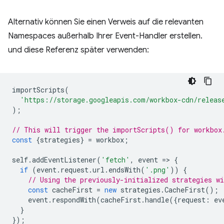
Alternativ können Sie einen Verweis auf die relevanten
Namespaces außerhalb Ihrer Event-Handler erstellen.
und diese Referenz später verwenden:
importScripts
(
'https://storage.googleapis.com/workbox-cdn/releas
);
// This will trigger the importScripts() for workbox
const
{
strategies
}
=
workbox
;
self
.
addEventListener
(
'fetch'
,
event
=
>
{
if
(
event
.
request
.
url
.
endsWith
(
'.png'
))
{
// Using the previously-initialized strategies wi
const
cacheFirst
=
new
strategies
.
CacheFirst
();
event
.
respondWith
(
cacheFirst
.
handle
({
request
:
ev
}
});