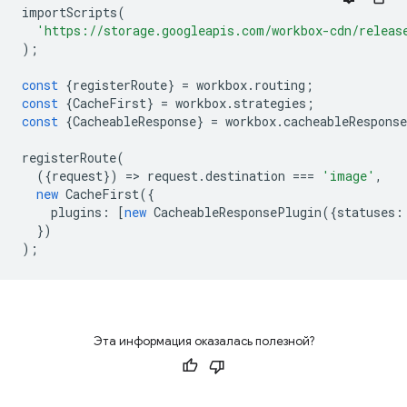
importScripts
(
'https://storage.googleapis.com/workbox-cdn/releas
);
const
{
registerRoute
}
=
workbox
.
routing
;
const
{
CacheFirst
}
=
workbox
.
strategies
;
const
{
CacheableResponse
}
=
workbox
.
cacheableResponse
registerRoute
(
({
request
})
=
>
request
.
destination
===
'image'
,
new
CacheFirst
({
plugins
:
[
new
CacheableResponsePlugin
({
statuses
:
})
);
Эта информация оказалась полезной?