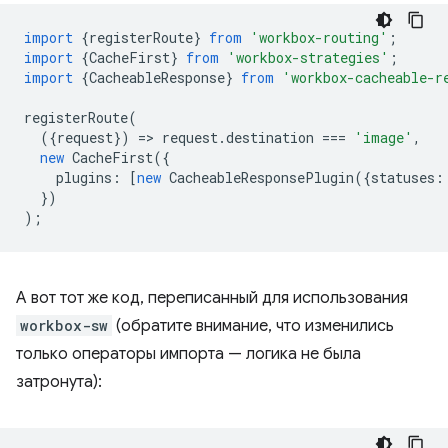
import
{
registerRoute
}
from
'workbox-routing'
;
import
{
CacheFirst
}
from
'workbox-strategies'
;
import
{
CacheableResponse
}
from
'workbox-cacheable-r
registerRoute
(
({
request
})
=
>
request
.
destination
===
'image'
,
new
CacheFirst
({
plugins
:
[
new
CacheableResponsePlugin
({
statuses
:
})
);
А вот тот же код, переписанный для использования
workbox-sw
(обратите внимание, что изменились
только операторы импорта — логика не была
затронута):