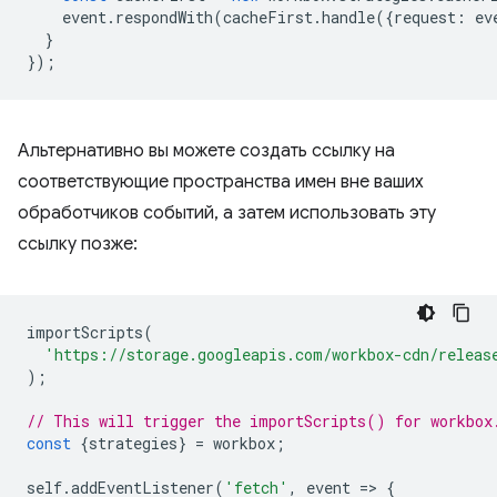
event
.
respondWith
(
cacheFirst
.
handle
({
request
:
ev
}
});
Альтернативно вы можете создать ссылку на
соответствующие пространства имен вне ваших
обработчиков событий, а затем использовать эту
ссылку позже:
importScripts
(
'https://storage.googleapis.com/workbox-cdn/releas
);
// This will trigger the importScripts() for workbox
const
{
strategies
}
=
workbox
;
self
.
addEventListener
(
'fetch'
,
event
=
>
{