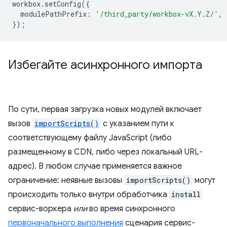
workbox
.
setConfig
({
modulePathPrefix
:
'/third_party/workbox-vX.Y.Z/'
,
});
Избегайте асинхронного импорта
По сути, первая загрузка новых модулей включает
вызов
importScripts()
с указанием пути к
соответствующему файлу JavaScript (либо
размещенному в CDN, либо через локальный URL-
адрес). В любом случае применяется важное
ограничение: неявные вызовы
importScripts()
могут
происходить только внутри обработчика
install
сервис-воркера
или
во время синхронного
первоначального выполнения
сценария сервис-