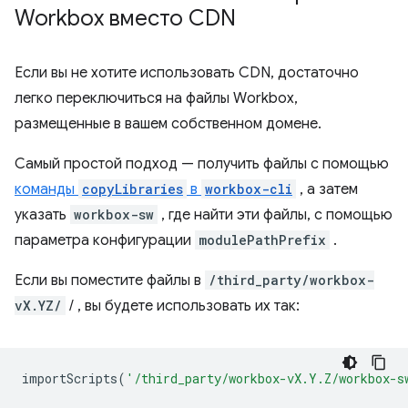
Workbox вместо CDN
Если вы не хотите использовать CDN, достаточно
легко переключиться на файлы Workbox,
размещенные в вашем собственном домене.
Самый простой подход — получить файлы с помощью
команды
copyLibraries
в
workbox-cli
, а затем
указать
workbox-sw
, где найти эти файлы, с помощью
параметра конфигурации
modulePathPrefix
.
Если вы поместите файлы в
/third_party/workbox-
vX.YZ/
/ , вы будете использовать их так:
importScripts
(
'/third_party/workbox-vX.Y.Z/workbox-s