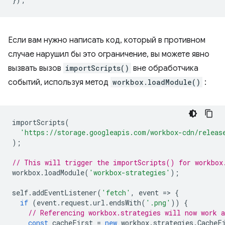
Если вам нужно написать код, который в противном
случае нарушил бы это ограничение, вы можете явно
вызвать вызов
importScripts()
вне обработчика
событий, используя метод
workbox.loadModule()
:
importScripts
(
'https://storage.googleapis.com/workbox-cdn/releas
);
// This will trigger the importScripts() for workbox
workbox
.
loadModule
(
'workbox-strategies'
);
self
.
addEventListener
(
'fetch'
,
event
=
>
{
if
(
event
.
request
.
url
.
endsWith
(
'.png'
))
{
// Referencing workbox.strategies will now work a
const
cacheFirst
=
new
workbox
.
strategies
.
CacheF