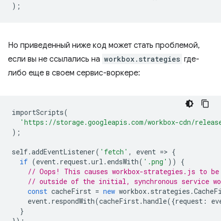
);
Но приведенный ниже код может стать проблемой,
если вы не ссылались на
workbox.strategies
где-
либо еще в своем сервис-воркере:
importScripts
(
'https://storage.googleapis.com/workbox-cdn/releas
);
self
.
addEventListener
(
'fetch'
,
event
=
>
{
if
(
event
.
request
.
url
.
endsWith
(
'.png'
))
{
// Oops! This causes workbox-strategies.js to be
// outside of the initial, synchronous service wo
const
cacheFirst
=
new
workbox
.
strategies
.
CacheF
event
.
respondWith
(
cacheFirst
.
handle
({
request
:
ev
}
});