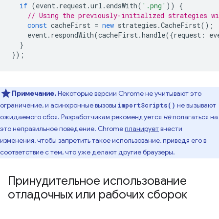
if
(
event
.
request
.
url
.
endsWith
(
'.png'
))
{
// Using the previously-initialized strategies wi
const
cacheFirst
=
new
strategies
.
CacheFirst
();
event
.
respondWith
(
cacheFirst
.
handle
({
request
:
ev
}
});
Примечание.
Некоторые версии Chrome не учитывают это
ограничение, и асинхронные вызовы
не вызывают
importScripts()
ожидаемого сбоя. Разработчикам рекомендуется
не
полагаться на
это неправильное поведение. Chrome
планирует
внести
изменения, чтобы запретить такое использование, приведя его в
соответствие с тем, что уже делают другие браузеры.
Принудительное использование
отладочных или рабочих сборок