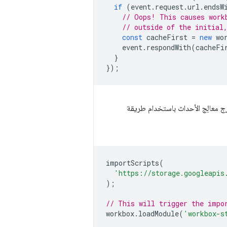
if
(
event
.
request
.
url
.
endsW
// Oops! This causes work
// outside of the initial
const
cacheFirst
=
new
wo
event
.
respondWith
(
cacheFi
}
});
 معالِج الأحداث باستخدام طريقة
importScripts
(
'https://storage.googleapis
);
// This will trigger the impo
workbox
.
loadModule
(
'workbox-s