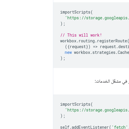
importScripts
(
'https://storage.googleapis
);
// This will work!
workbox
.
routing
.
registerRoute
({
request
})
=
>
request
.
dest
new
workbox
.
strategies
.
Cach
);
 في مشغّل الخدمات:
importScripts
(
'https://storage.googleapis
);
self
.
addEventListener
(
'fetch'