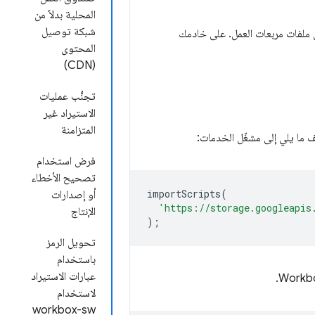
المحلية بدلاً من
شبكة توصيل
ه مع مجموعة من ملفات مربعات العمل. على خادمك
المحتوى
(CDN)
تجنُّب عمليات
الاستيراد غير
المتزامنة
فرض استخدام
تصحيح الأخطاء
importScripts
(
أو إصدارات
'https://storage.googleapis
الإنتاج
);
تحويل الرمز
باستخدام
عبارات الاستيراد
لاستخدام
workbox-sw