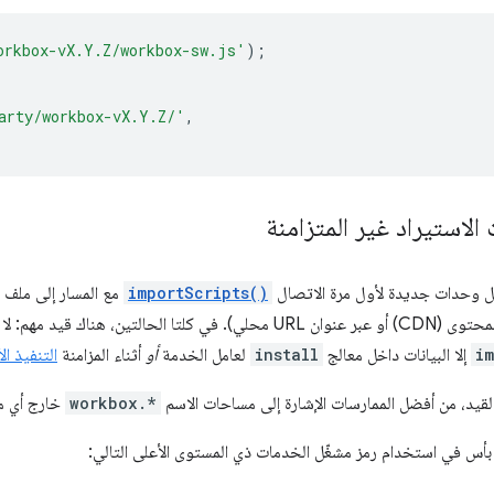
orkbox-vX.Y.Z/workbox-sw.js'
);
arty/workbox-vX.Y.Z/'
,
الاستيراد غير المتزامنة
 وحدات جديدة لأول مرة الاتصال
importScripts()
مهم: لا يمكن للاستدعاءات الضمنية إلى
im
إلا البيانات داخل معالج
install
لعامل الخدمة
أو
أثناء المزامنة
التنفيذ ال
لقيد، من أفضل الممارسات الإشارة إلى مساحات الاسم
workbox.*
خارج أي مع
 بأس في استخدام رمز مشغّل الخدمات ذي المستوى الأعلى التالي: