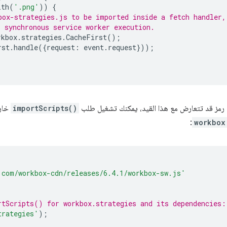
ith
(
'.png'
))
{
box-strategies.js to be imported inside a fetch handler,
, synchronous service worker execution.
rkbox
.
strategies
.
CacheFirst
();
rst
.
handle
({
request
:
event
.
request
}));
ة رمز قد تتعارض مع هذا القيد، يمكنك تشغيل طلب
importScripts()
خارج
:
workbox
.com/workbox-cdn/releases/6.4.1/workbox-sw.js'
rtScripts() for workbox.strategies and its dependencies:
trategies'
);