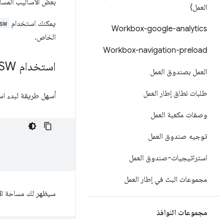
بعض الأساليب المسا
العمل)
يمكنك استخدام
sw
Workbox-google-analytics
الخاص.
Workbox-navigation-preload
استخدام Workbox SW عبر شبكة توصيل المحتوى (CDN)
العمل بصندوق العمل
طلبات نطاق إطار العمل
أسهل طريقة لبدء استخدام هذه الو
وصفات مكعبة العمل
توجيه صندوق العمل
استراتيجيات-صندوق العمل
مجموعات البث في إطار العمل
سيظهر لك مساحة ال
مجموعات النوافذ