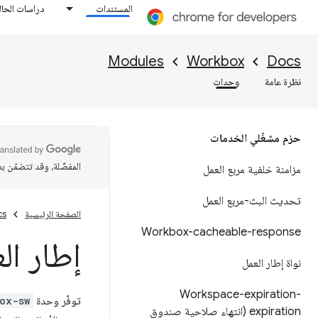
المستندات
دراسات الحال
Modules
Workbox
Docs
نظرة عامة
وحدات
حزم مشغّلي الخدمات
المفضّلة، وقد تتضمّن ب
مزامنة خلفية مربع العمل
تحديث البث-مربع العمل
الصفحة الرئيسية
cs
Workbox-cacheable-response
إطار الع
نواة إطار العمل
Workspace-expiration-
توفّر وحدة
ox-sw
expiration (انتهاء صلاحية صندوق