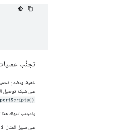
تجنُّب عمليات 
خفية، يتضمن تحميل
على شبكة توصيل المحتوى (CDN) أو عبر عنوان URL محلي). في كلتا الحالتين، هناك قيد 
portScripts()
ولتجنب انتهاك هذا ا
على سبيل المثال، لا