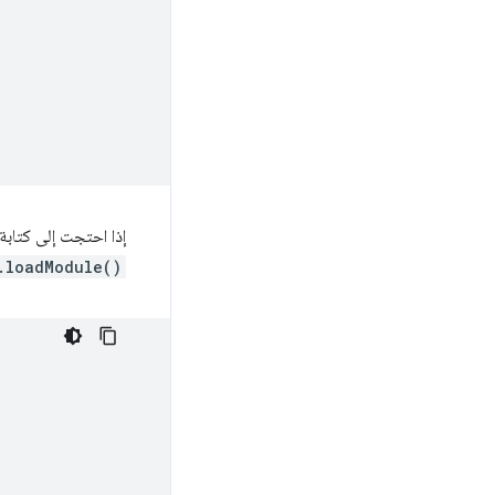
إذا احتجت إلى كتاب
.loadModule()