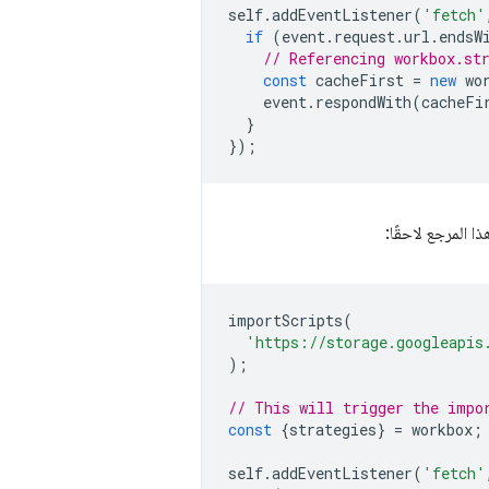
self
.
addEventListener
(
'fetch'
if
(
event
.
request
.
url
.
endsW
// Referencing workbox.st
const
cacheFirst
=
new
wo
event
.
respondWith
(
cacheFi
}
});
 المرجع لاحقًا:
importScripts
(
'https://storage.googleapis
);
// This will trigger the impo
const
{
strategies
}
=
workbox
;
self
.
addEventListener
(
'fetch'