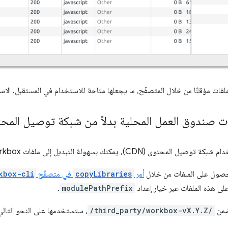
فات مؤقتًا من خلال المتصفّح، ما يجعلها متاحة للاستخدام في المستقبل. ال
 صندوق العمل المحلية بدلاً من شبكة توصيل المحتوى 
)، يمكنك بسهولة التبديل إلى ملفات Workbox. مستضافة على نطاقك الخاص.
صول على الملفات من خلال
أمر
copyLibraries
في متصفّح
kbox-cli
ى هذه الملفات عبر خيار إعداد
modulePathPrefix
.
ضمن
/third_party/workbox-vX.Y.Z/
، ستستخدمها على النحو التالي