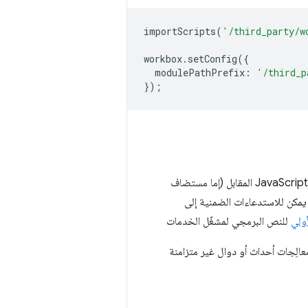
importScripts
(
'/third_party/w
workbox
.
setConfig
({
modulePathPrefix
:
'/third_p
});
مع المسار إلى ملف JavaScript المقابل (إما مستضاف
أولي
للنص البرمجي لمشغّل الخدمات
الِجات أحداث أو دوال غير متزامنة