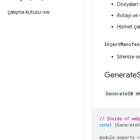
Dosyaları
çalışma kutusu-sw
Rotayı ve s
Hizmet çalı
Inject
Manifes
Sitenize s
Generate
GenerateSW
ek
// Inside of web
const
{
GenerateS
module
.
exports
=