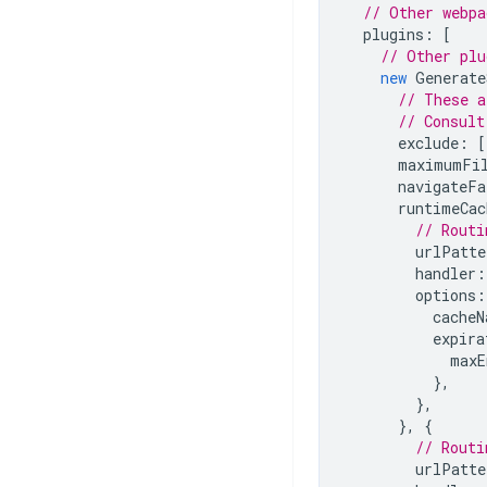
// Other webpa
plugins
:
[
// Other plu
new
Generate
// These a
// Consult
exclude
:
[
maximumFil
navigateFa
runtimeCac
// Routi
urlPatte
handler
:
options
:
cacheN
expira
maxE
},
},
},
{
// Routi
urlPatte