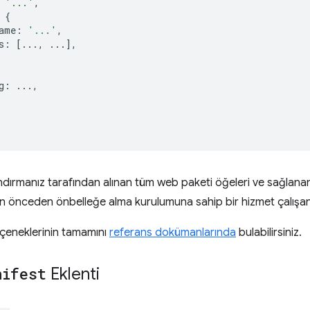
'...'
,
{
ame
:
'...'
,
s
:
[...,
...],
g
:
...,
andırmanız tarafından alınan tüm web paketi öğeleri ve sağlan
çin önceden önbelleğe alma kurulumuna sahip bir hizmet çalışan
çeneklerinin tamamını
referans dokümanlarında
bulabilirsiniz.
nifest
Eklenti