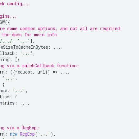
ck config...
gins...
SW
({
re some common options, and not all are required.
 the docs for more info.
/.../
,
'...'
],
eSizeToCacheInBytes
:
...,
llback
:
'...'
,
hing
:
[{
ng via a matchCallback function:
rn
:
({
request
,
url
})
=
>
...,
'...'
,
{
ame
:
'...'
,
tion
:
{
ntries
:
...,
ng via a RegExp:
rn
:
new
RegExp
(
'...'
),