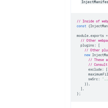
InjectManife
// Inside of web
const
{
InjectMan
module
.
exports
=
// Other webpa
plugins
:
[
// Other plu
new
InjectMa
// These a
// Consult
exclude
:
[
maximumFil
swSrc
:
'.
}),
],
};