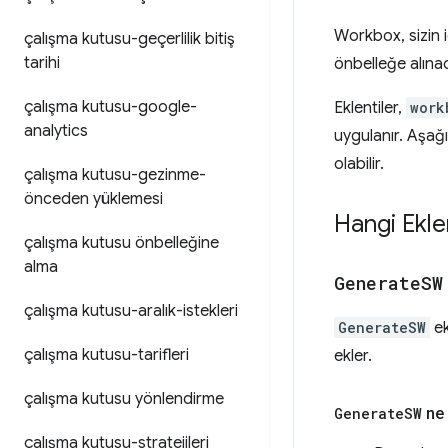
Workbox, sizin i
çalışma kutusu-geçerlilik bitiş
tarihi
önbelleğe alınac
çalışma kutusu-google-
Eklentiler,
work
analytics
uygulanır. Aşağı
olabilir.
çalışma kutusu-gezinme-
önceden yüklemesi
Hangi Eklen
çalışma kutusu önbelleğine
alma
Generate
SW
çalışma kutusu-aralık-istekleri
GenerateSW
ek
çalışma kutusu-tarifleri
ekler.
çalışma kutusu yönlendirme
Generate
SW
ne 
çalışma kutusu-stratejileri