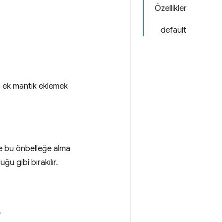
Özellikler
default
in ek mantık eklemek
 ve bu önbelleğe alma
u gibi bırakılır.
.