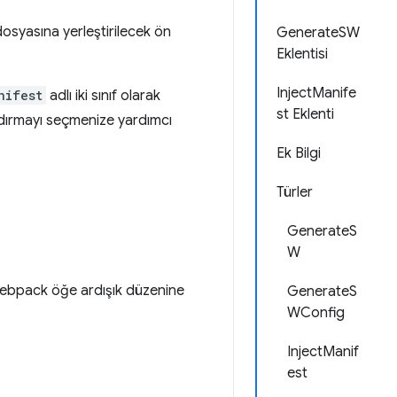
 dosyasına yerleştirilecek ön
GenerateSW
Eklentisi
InjectManife
nifest
adlı iki sınıf olarak
st Eklenti
andırmayı seçmenize yardımcı
Ek Bilgi
Türler
GenerateS
W
u webpack öğe ardışık düzenine
GenerateS
WConfig
InjectManif
est