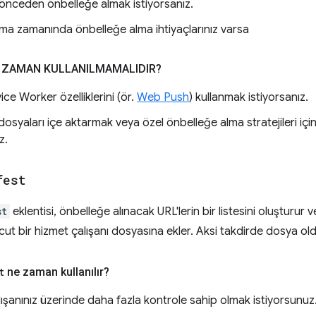
 önceden önbelleğe almak istiyorsanız.
şma zamanında önbelleğe alma ihtiyaçlarınız varsa
 ZAMAN KULLANILMAMALIDIR?
ice Worker özelliklerini (ör.
Web Push
) kullanmak istiyorsanız.
osyaları içe aktarmak veya özel önbelleğe alma stratejileri iç
z.
fest
st
eklentisi, önbelleğe alınacak URL'lerin bir listesini oluşturur
ut bir hizmet çalışanı dosyasına ekler. Aksi takdirde dosya olduğ
t
ne zaman kullanılır?
ışanınız üzerinde daha fazla kontrole sahip olmak istiyorsunuz