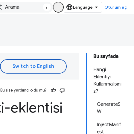
/
Oturum aç
Bu sayfada
Hangi
Eklentiyi
Kullanmalısını
Bu size yardımcı oldu mu?
z?
-eklentisi
GenerateS
W
InjectManif
est