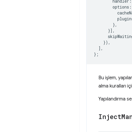
handler
:
options
:
cacheN
plugin
},
}],
skipWaitin
}),
],
};
Bu işlem, yapıl
alma kuralları i
Yapılandırma se
Inject
Ma