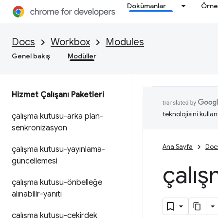
Dokümanlar
Örne
Docs
Workbox
Modules
Genel bakış
Modüller
Hizmet Çalışanı Paketleri
teknolojisini kullan
çalışma kutusu-arka plan-
senkronizasyon
Ana Sayfa
Doc
çalışma kutusu-yayınlama-
güncellemesi
çalış
çalışma kutusu-önbelleğe
alınabilir-yanıtı
çalışma kutusu-çekirdek