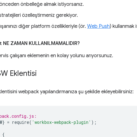
 önceden önbelleğe almak istiyorsanız.
tratejileri özelleştirmeniz gerekiyor.
şanınızı diğer platform özellikleriyle (ör.
Web Push
) kullanmak i
t
NE ZAMAN KULLANILMAMALIDIR?
ervis çalışanı eklemenin en kolay yolunu arıyorsunuz.
SW Eklentisi
lentisini webpack yapılandırmanıza şu şekilde ekleyebilirsiniz:
pack.config.js:
W
}
=
require
(
'workbox-webpack-plugin'
);
{