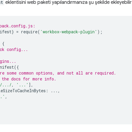
st
eklentisini web paketi yapılandırmanıza şu şekilde ekleyebilirs
pack.config.js:
ifest
}
=
require
(
'workbox-webpack-plugin'
);
{
ck config...
gins...
nifest
({
re some common options, and not all are required.
 the docs for more info.
/.../
,
'...'
],
eSizeToCacheInBytes
:
...,
..'
,