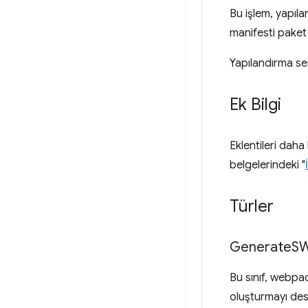
Bu işlem, yapıl
manifesti paket
Yapılandırma se
Ek Bilgi
Eklentileri dah
belgelerindeki "
Türler
Generate
S
Bu sınıf, webpac
oluşturmayı des