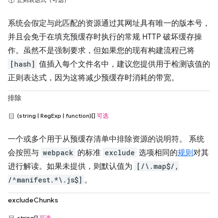
系统会假定与此匹配的资源通过其网址具有唯一的版本号，
并且会免于在填充预缓存时执行的常规 HTTP 破坏缓存操
作。虽然不是强制要求，但如果您的现有构建流程已将
[hash]
值插入每个文件名中，建议您提供用于检测该值的
正则表达式，因为这将减少预缓存时消耗的带宽。
排除
(string | RegExp | function)[]
可选
一个或多个用于从预缓存清单中排除资源的说明符。 系统
会按照与
webpack
的标准
exclude
选项相同的
规则
对其
进行解读。如果未提供，则默认值为
[/\.map$/,
/^manifest.*\.js$]
。
excludeChunks
string[]
可选