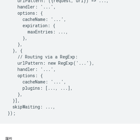
    urlPattern: ({request, url}) => ...,

    handler: '...',

    options: {

      cacheName: '...',

      expiration: {

        maxEntries: ...,

      },

    },

  }, {

    // Routing via a RegExp:

    urlPattern: new RegExp('...'),

    handler: '...',

    options: {

      cacheName: '...',

      plugins: [..., ...],

    },

  }],

  skipWaiting: ...,

属性