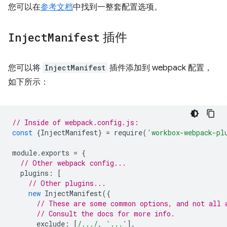
您可以在
参考文档
中找到一整套配置选项。
Inject
Manifest
插件
您可以将
InjectManifest
插件添加到 webpack 配置，
如下所示：
// Inside of webpack.config.js:
const
{
InjectManifest
}
=
require
(
'workbox-webpack-pl
module
.
exports
=
{
// Other webpack config...
plugins
:
[
// Other plugins...
new
InjectManifest
({
// These are some common options, and not all 
// Consult the docs for more info.
exclude
:
[
/.../
,
'...'
],