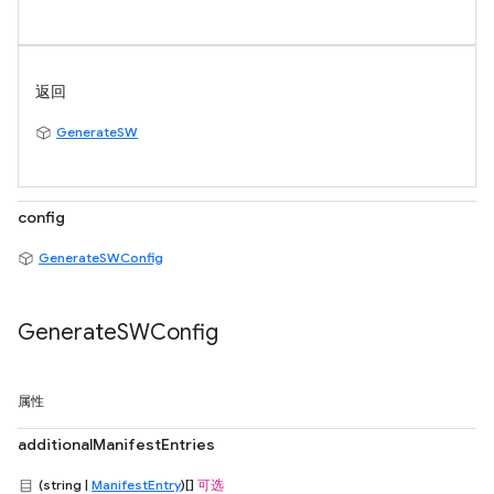
返回
GenerateSW
config
GenerateSWConfig
Generate
SWConfig
属性
additionalManifestEntries
(string |
ManifestEntry
)[]
可选