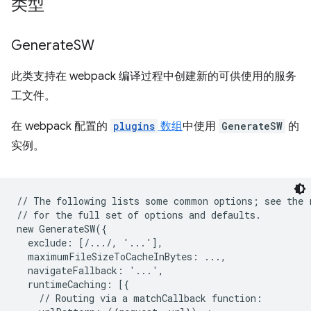
类型
Generate
SW
此类支持在 webpack 编译过程中创建新的可供使用的服务
工文件。
在 webpack 配置的
plugins
数组
中使用
GenerateSW
的
实例。
// The following lists some common options; see the r
// for the full set of options and defaults.

new GenerateSW({

  exclude: [/.../, '...'],

  maximumFileSizeToCacheInBytes: ...,

  navigateFallback: '...',

  runtimeCaching: [{

    // Routing via a matchCallback function:
