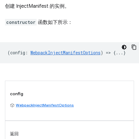
创建 InjectManifest 的实例。
constructor
函数如下所示：
(
config
:
WebpackInjectManifestOptions
) => {...}
config
WebpackInjectManifestOptions
返回