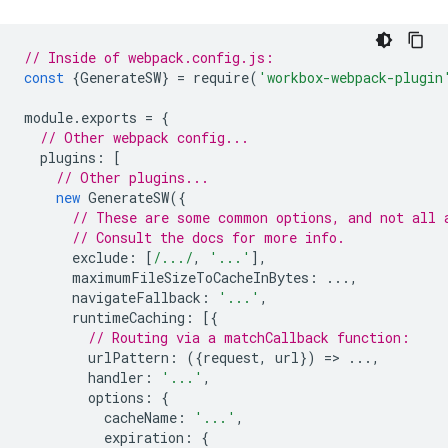
// Inside of webpack.config.js:
const
{
GenerateSW
}
=
require
(
'workbox-webpack-plugin
module
.
exports
=
{
// Other webpack config...
plugins
:
[
// Other plugins...
new
GenerateSW
({
// These are some common options, and not all 
// Consult the docs for more info.
exclude
:
[
/.../
,
'...'
],
maximumFileSizeToCacheInBytes
:
...,
navigateFallback
:
'...'
,
runtimeCaching
:
[{
// Routing via a matchCallback function:
urlPattern
:
({
request
,
url
})
=
>
...,
handler
:
'...'
,
options
:
{
cacheName
:
'...'
,
expiration
:
{