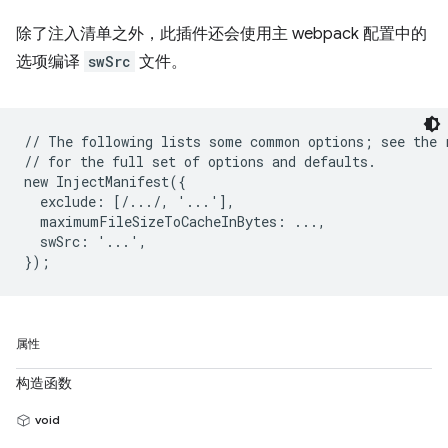
除了注入清单之外，此插件还会使用主 webpack 配置中的
选项编译
swSrc
文件。
// The following lists some common options; see the r
// for the full set of options and defaults.

new InjectManifest({

  exclude: [/.../, '...'],

  maximumFileSizeToCacheInBytes: ...,

  swSrc: '...',

属性
构造函数
void