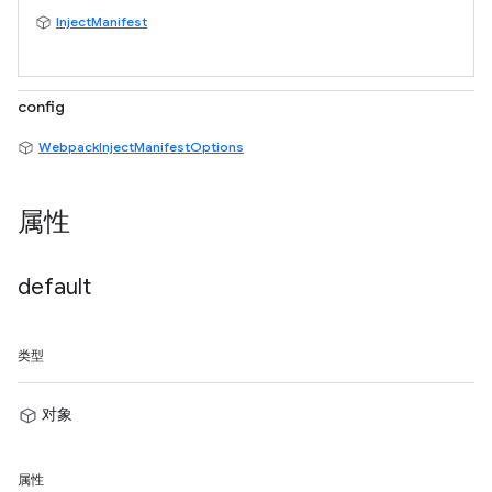
InjectManifest
config
WebpackInjectManifestOptions
属性
default
类型
对象
属性