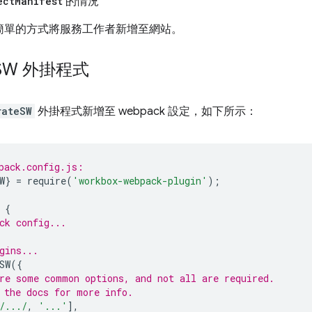
ect
Manifest
的情況
簡單的方式將服務工作者新增至網站。
SW 外掛程式
rateSW
外掛程式新增至 webpack 設定，如下所示：
pack.config.js:
W
}
=
require
(
'workbox-webpack-plugin'
);
{
ck config...
gins...
SW
({
re some common options, and not all are required.
 the docs for more info.
/.../
,
'...'
],