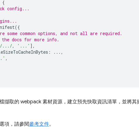
{
ck config...
gins...
nifest
({
re some common options, and not all are required.
 the docs for more info.
/.../
,
'...'
],
eSizeToCacheInBytes
:
...,
..'
,
檔擷取的 webpack 素材資源，建立預先快取資訊清單，並將
選項，請參閱
參考文件
。