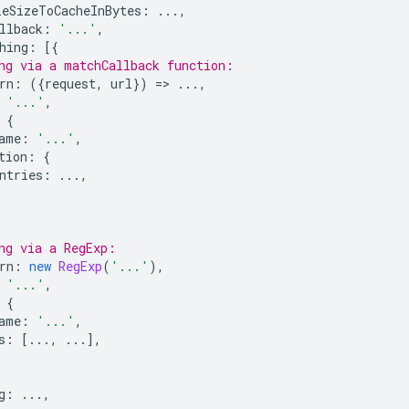
eSizeToCacheInBytes
:
...,
llback
:
'...'
,
hing
:
[{
ng via a matchCallback function:
rn
:
({
request
,
url
})
=
>
...,
'...'
,
{
ame
:
'...'
,
tion
:
{
ntries
:
...,
ng via a RegExp:
rn
:
new
RegExp
(
'...'
),
'...'
,
{
ame
:
'...'
,
s
:
[...,
...],
g
:
...,