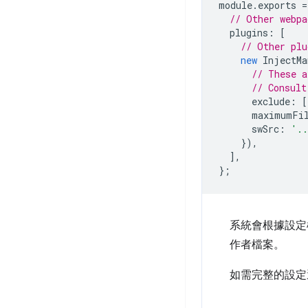
module
.
exports
=
// Other webpa
plugins
:
[
// Other plu
new
InjectMa
// These a
// Consult
exclude
:
[
maximumFil
swSrc
:
'.
}),
],
};
系統會根據設定
作者檔案。
如需完整的設定