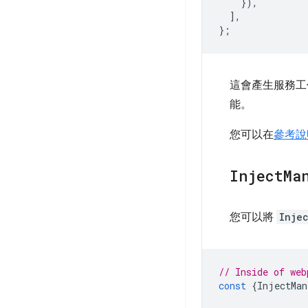
}),
],
};
這會產生服務工
能。
您可以在
參考說
Inject
Ma
您可以將
Inje
// Inside of web
const
{
InjectMan