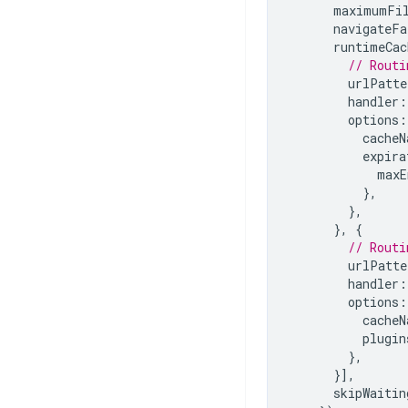
maximumFil
navigateFa
runtimeCac
// Routi
urlPatte
handler
:
options
:
cacheN
expira
maxE
},
},
},
{
// Routi
urlPatte
handler
:
options
:
cacheN
plugin
},
}],
skipWaitin