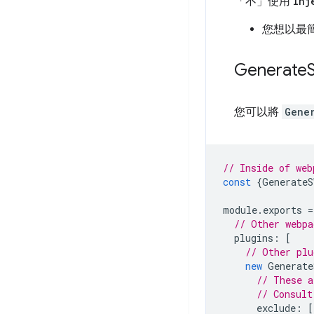
「不」使用
Inj
您想以最
Generate
您可以將
Gene
// Inside of web
const
{
GenerateS
module
.
exports
=
// Other webpa
plugins
:
[
// Other plu
new
Generate
// These a
// Consult
exclude
:
[