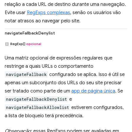
relação a cada URL de destino durante uma navegação.
Evite usar
RegExps complexas
, senão os usuários vão
notar atrasos ao navegar pelo site.
navigateFallbackDenylist
RegExp[]
opcional
Uma matriz opcional de expressões regulares que
restringe a quais URLs o comportamento
navigateFallback
configurado se aplica. Isso é útil se
apenas um subconjunto dos URLs do seu site precisar
ser tratado como parte de um
app de página única
. Se
navigateFallbackDenylist
e
navigateFallbackAllowlist
estiverem configurados,
a lista de bloqueio terá precedência.
Observação
: essas RegExps podem ser avaliadas em