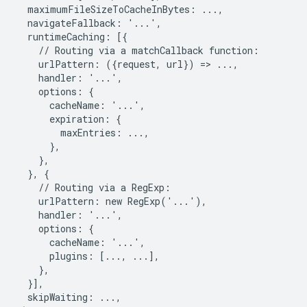
  maximumFileSizeToCacheInBytes: ...,

  navigateFallback: '...',

  runtimeCaching: [{

    // Routing via a matchCallback function:

    urlPattern: ({request, url}) => ...,

    handler: '...',

    options: {

      cacheName: '...',

      expiration: {

        maxEntries: ...,

      },

    },

  }, {

    // Routing via a RegExp:

    urlPattern: new RegExp('...'),

    handler: '...',

    options: {

      cacheName: '...',

      plugins: [..., ...],

    },

  }],

  skipWaiting: ...,
