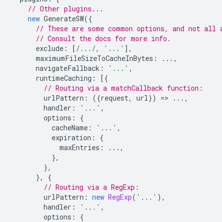
// Other plugins...
new
GenerateSW
({
// These are some common options, and not all 
// Consult the docs for more info.
exclude
:
[
/.../
,
'...'
],
maximumFileSizeToCacheInBytes
:
...,
navigateFallback
:
'...'
,
runtimeCaching
:
[{
// Routing via a matchCallback function:
urlPattern
:
({
request
,
url
})
=
>
...,
handler
:
'...'
,
options
:
{
cacheName
:
'...'
,
expiration
:
{
maxEntries
:
...,
},
},
},
{
// Routing via a RegExp:
urlPattern
:
new
RegExp
(
'...'
),
handler
:
'...'
,
options
:
{