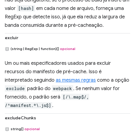
não seja obrigatório, se o processo de build já insere um
valor
[hash]
em cada nome de arquivo, forneça uma
RegExp que detecte isso, já que ela reduz a largura de
banda consumida durante a pré-cacheação.
excluir
(string | RegExp | function)[]
opcional
Um ou mais especificadores usados para excluir
recursos do manifesto de pré-cache. Isso é
interpretado seguindo
as mesmas regras
como a opção
exclude
padrão do
webpack
. Se nenhum valor for
fornecido, o padrão será
[/\.map$/,
/^manifest.*\.js$]
.
excludeChunks
string[]
opcional