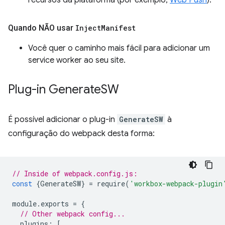
recursos da plataforma (por exemplo,
Web Push
).
Quando NÃO usar
Inject
Manifest
Você quer o caminho mais fácil para adicionar um
service worker ao seu site.
Plug-in Generate
SW
É possível adicionar o plug-in
GenerateSW
à
configuração do webpack desta forma:
// Inside of webpack.config.js:
const
{
GenerateSW
}
=
require
(
'workbox-webpack-plugin
module
.
exports
=
{
// Other webpack config...
plugins
:
[