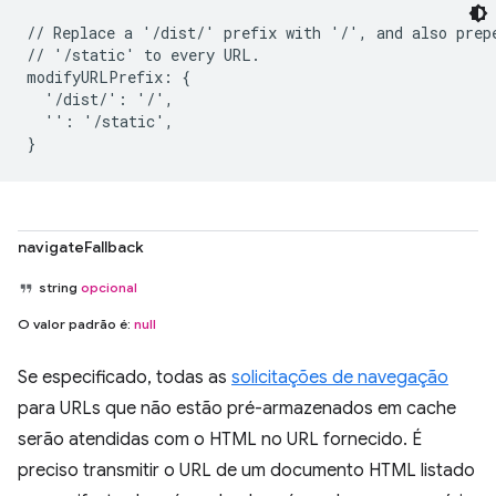
// Replace a '/dist/' prefix with '/', and also prepe
// '/static' to every URL.

modifyURLPrefix: {

  '/dist/': '/',

  '': '/static',

navigateFallback
string
opcional
O valor padrão é:
null
Se especificado, todas as
solicitações de navegação
para URLs que não estão pré-armazenados em cache
serão atendidas com o HTML no URL fornecido. É
preciso transmitir o URL de um documento HTML listado