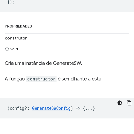
PROPRIEDADES
construtor
void
Cria uma instância de GenerateSW.
A função
constructor
é semelhante a esta:
(
config?
:
GenerateSWConfig
) => {...}