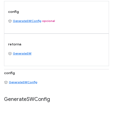
config
GenerateSWConfig
opcional
retorna
GenerateSW
config
GenerateSWConfig
Generate
SWConfig