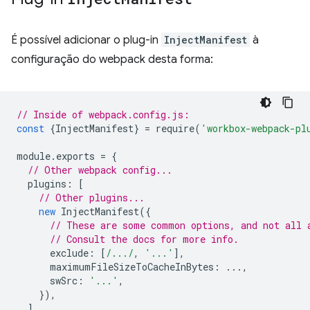
É possível adicionar o plug-in
InjectManifest
à
configuração do webpack desta forma:
// Inside of webpack.config.js:
const
{
InjectManifest
}
=
require
(
'workbox-webpack-pl
module
.
exports
=
{
// Other webpack config...
plugins
:
[
// Other plugins...
new
InjectManifest
({
// These are some common options, and not all 
// Consult the docs for more info.
exclude
:
[
/.../
,
'...'
],
maximumFileSizeToCacheInBytes
:
...,
swSrc
:
'...'
,
}),
],