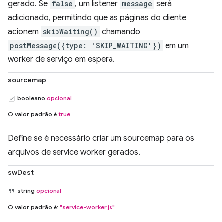
gerado. Se
false
, um listener
message
será
adicionado, permitindo que as páginas do cliente
acionem
skipWaiting()
chamando
postMessage({type: 'SKIP_WAITING'})
em um
worker de serviço em espera.
sourcemap
booleano
opcional
O valor padrão é
true
.
Define se é necessário criar um sourcemap para os
arquivos de service worker gerados.
swDest
string
opcional
O valor padrão é:
"service-worker.js"