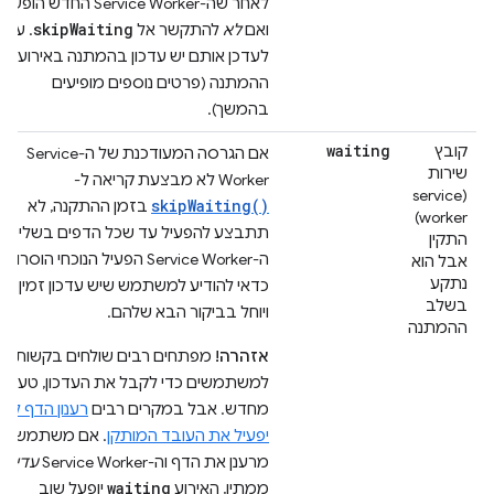
לאחר שה-Service Worker החדש הופעל,
skipWaiting
ואם
לא
להתקשר אל
. עדי
לעדכן אותם יש עדכון בהמתנה באירוע
ההמתנה (פרטים נוספים מופיעים
בהמשך).
waiting
קובץ
אם הגרסה המעודכנת של ה-Service
שירות
Worker לא מבצעת קריאה ל-
(service
skipWaiting()
בזמן ההתקנה, לא
worker)
תתבצע להפעיל עד שכל הדפים בשליטת
התקין
ה-Service Worker הפעיל הנוכחי הוסרו.
אבל הוא
נתקע
כדאי להודיע למשתמש שיש עדכון זמין
בשלב
ויוחל בביקור הבא שלהם.
ההמתנה
אזהרה!
מפתחים רבים שולחים בקשות
למשתמשים כדי לקבל את העדכון, טען
מחדש. אבל במקרים רבים
רענון הדף לא
יפעיל את העובד המותקן
. אם משתמש
מרענן את הדף וה-Service Worker
עדיין
waiting
ממתין, האירוע
יופעל שוב