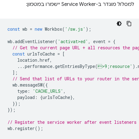
למסלול מוגדר ב-Service Worker יישמרו במטמון:
const
wb
=
new
Workbox
(
'/sw.js'
);
wb
.
addEventListener
(
'activat>ed'
,
event
=
{
// Get the current page URL + all resources the pa
const
urlsToCache
=
[
location
.
href
,
...
performance
.
getEntriesByType
(
>9;resource'
).
];
// Send that list of URLs to your router in the se
wb
.
messageSW
({
type
:
'CACHE_URLS'
,
payload
:
{
urlsToCache
},
});
});
// Register the service worker after event listeners 
wb
.
register
();