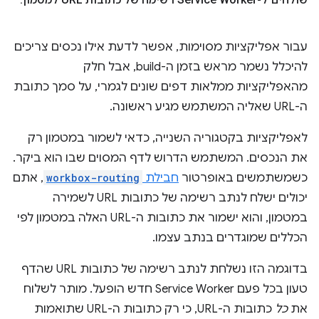
עבור אפליקציות מסוימות, אפשר לדעת אילו נכסים צריכים
להיכלל נשמר מראש בזמן ה-build, אבל חלק
מהאפליקציות ממלאות דפים שונים לגמרי, על סמך כתובת
ה-URL שאליה המשתמש מגיע ראשונה.
לאפליקציות בקטגוריה השנייה, כדאי לשמור במטמון רק
את הנכסים. המשתמש הדרוש לדף המסוים שבו הוא ביקר.
כשמשתמשים באופרטור
חבילת
workbox-routing
, אתם
יכולים ישלח לנתב רשימה של כתובות URL לשמירה
במטמון, והוא ישמור את כתובות ה-URL האלה במטמון לפי
הכללים שמוגדרים בנתב עצמו.
בדוגמה הזו נשלחת לנתב רשימה של כתובות URL שהדף
טעון בכל פעם Service Worker חדש הופעל. מותר לשלוח
את
כל
כתובות ה-URL, כי רק כתובות ה-URL שתואמות