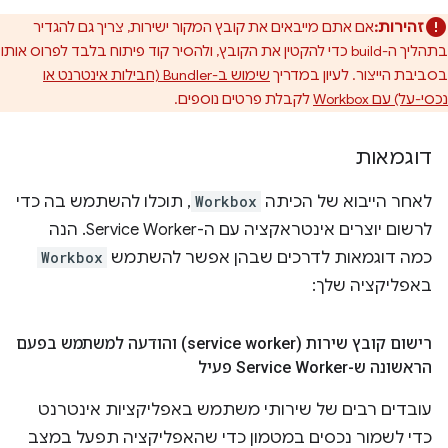
זהירות:
אם אתם מייבאים את קובץ המקור ישירות, צריך גם להגדיר
בתהליך ה-build כדי להקטין את הקובץ, ולהסיר קוד פיתוח בלבד לפרוס אותו
בסביבת הייצור. לעיון במדריך
שימוש ב-Bundler (חבילות אינטרנט או
נכסי-על) עם Workbox
לקבלת פרטים נוספים.
דוגמאות
לאחר הייבוא של הכיתה
Workbox
, תוכלו להשתמש בה כדי
לרשום יוצרים אינטראקציה עם ה-Service Worker. הנה
כמה דוגמאות לדרכים שבהן אפשר להשתמש
Workbox
באפליקציה שלך:
רישום קובץ שירות (service worker) והודעה למשתמש בפעם
הראשונה ש-Service Worker פעיל
עובדים רבים של שירותי משתמש באפליקציות אינטרנט
כדי לשמור נכסים במטמון כדי שהאפליקציה תפעל במצב