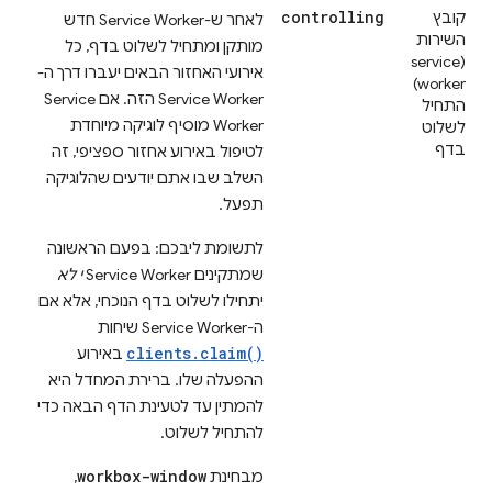
controlling
קובץ
לאחר ש-Service Worker חדש
השירות
מותקן ומתחיל לשלוט בדף, כל
(service
אירועי האחזור הבאים יעברו דרך ה-
worker)
Service Worker הזה. אם Service
התחיל
Worker מוסיף לוגיקה מיוחדת
לשלוט
בדף
לטיפול באירוע אחזור ספציפי, זה
השלב שבו אתם יודעים שהלוגיקה
תפעל.
לתשומת ליבכם: בפעם הראשונה
שמתקינים Service Worker
י לא
יתחילו לשלוט בדף הנוכחי, אלא אם
ה-Service Worker שיחות
clients.claim()
באירוע
ההפעלה שלו. ברירת המחדל היא
להמתין עד לטעינת הדף הבאה כדי
להתחיל לשלוט.
workbox-window
מבחינת
,