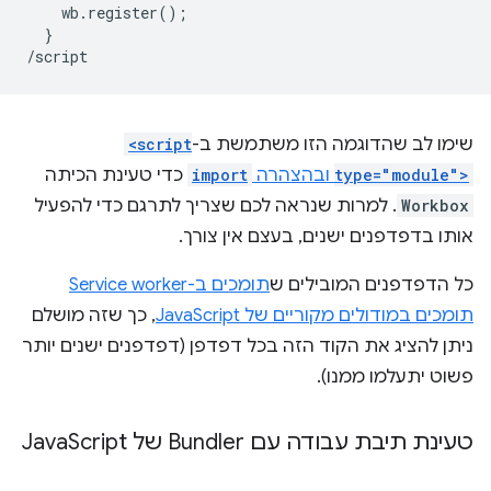
    wb.register();

  }

שימו לב שהדוגמה הזו משתמשת ב-
<script
type="module">
ובהצהרה
import
כדי טעינת הכיתה
Workbox
. למרות שנראה לכם שצריך לתרגם כדי להפעיל
אותו בדפדפנים ישנים, בעצם אין צורך.
כל הדפדפנים המובילים ש
תומכים ב-Service worker
תומכים במודולים מקוריים של JavaScript
, כך שזה מושלם
ניתן להציג את הקוד הזה בכל דפדפן (דפדפנים ישנים יותר
פשוט יתעלמו ממנו).
טעינת תיבת עבודה עם Bundler של Java
Script