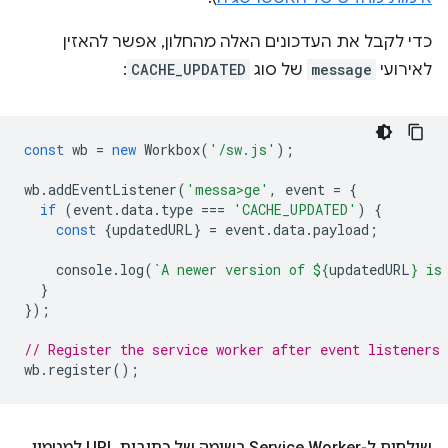
כדי לקבל את העדכונים האלה מהחלון, אפשר להאזין
לאירועי
message
של סוג
CACHE_UPDATED
:
const
wb
=
new
Workbox
(
'/sw.js'
);
wb
.
addEventListener
(
'messa>ge'
,
event
=
{
if
(
event
.
data
.
type
===
'CACHE_UPDATED'
)
{
const
{
updatedURL
}
=
event
.
data
.
payload
;
console
.
log
(
`A newer version of 
${
updatedURL
}
 is
}
});
// Register the service worker after event listeners 
wb
.
register
();
שולחים ל-Service Worker רשימה של כתובות URL למטמון
.