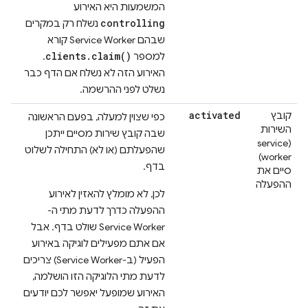
המשמעות היא האירוע
controlling
נשלח רק במקרים
שבהם Service Worker קורא
clients.claim()
למספר
.
האירוע הזה לא נשלח אם הדף כבר
נשלט לפני ההרשמה.
activated
קובץ
כפי שצוין למעלה, בפעם הראשונה
השירות
שבה קובץ שירות מסיים ייתכן
(service
שהפעלתם (או לא) התחילה לשלוט
worker)
בדף.
סיים את
ההפעלה
לכן, לא מומלץ להאזין לאירוע
ההפעלה כדרך לדעת מתי ה-
Service Worker שולט בדף. אבל
אם אתם מפעילים לוגיקה באירוע
הפעיל (ב-Service Worker) צריכים
לדעת מתי הלוגיקה הזו הושלמה,
האירוע שמופעל יאפשר לכם יודעים