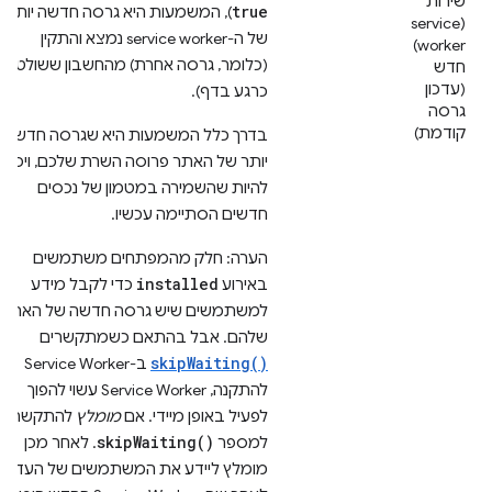
שירות
true
), המשמעות היא גרסה חדשה יותר
(service
של ה-service worker נמצא והתקין
worker)
(כלומר, גרסה אחרת) מהחשבון ששולט
חדש
(עדכון
כרגע בדף).
גרסה
קודמת)
בדרך כלל המשמעות היא שגרסה חדשה
יותר של האתר פרוסה השרת שלכם, ויכול
להיות שהשמירה במטמון של נכסים
חדשים הסתיימה עכשיו.
הערה: חלק מהמפתחים משתמשים
installed
באירוע
כדי לקבל מידע
למשתמשים שיש גרסה חדשה של האתר
שלהם. אבל בהתאם כשמתקשרים
skipWaiting()
ב-Service Worker
להתקנה, Service Worker עשוי להפוך
לפעיל באופן מיידי. אם
מומלץ
להתקשר
skipWaiting()
למספר
. לאחר מכן
מומלץ ליידע את המשתמשים של העדכון