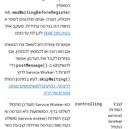
המאפיין
event.wasWaitingBeforeRegister
יתמלא. הערה: אנחנו מתכננים לשפר את
החוויה הזו בגרסה עתידית. מעקב אחר
בעיה מס' 1848
לקבלת עדכונים.
אפשרות אחרת היא לשאול את המשתמש
אם הוא רוצה או להמשיך להמתין. אם
בוחרים לקבל את העדכון, אפשר
postMessage()
להשתמש ב-
כדי
להורות ל-Service Worker לרוץ
skipWaiting()
. לעיון במתכון המתקדם
לדוגמה, מציעים למשתמשים טעינה
מחדש של הדף
.
controlling
קובץ
כש-Service Worker מעודכן מתחיל
השירות
לשלוט בדף, המשמעות היא הגרסה של
(service
קובץ השירות (service worker) ששולטות
worker)
כעת שונה הגרסה שהייתה קובעת כשהדף
התחיל