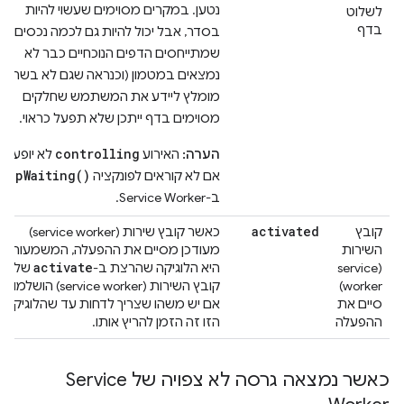
נטען. במקרים מסוימים שעשוי להיות
לשלוט
בדף
בסדר, אבל יכול להיות גם לכמה נכסים
שמתייחסים הדפים הנוכחיים כבר לא
נמצאים במטמון (וכנראה שגם לא בשרת).
מומלץ ליידע את המשתמש שחלקים
מסוימים בדף ייתכן שלא תפעל כראוי.
controlling
הערה:
האירוע
לא יופעל
skipWaiting()
אם לא קוראים לפונקציה
ב-Service Worker.
activated
קובץ
כאשר קובץ שירות (service worker)
השירות
מעודכן מסיים את ההפעלה, המשמעות
activate
(service
היא הלוגיקה שהרצת ב-
של
worker)
קובץ השירות (service worker) הושלמו.
סיים את
אם יש משהו שצריך לדחות עד שהלוגיקה
ההפעלה
הזו זה הזמן להריץ אותו.
כאשר נמצאה גרסה לא צפויה של Service