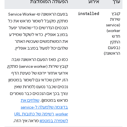
ערך
אירוע
הפעולה המומלצת
installed
קובץ
בפעם הראשונה ש-Service Worker
שירות
מתקין, מקובל לשמור מראש את כל
(service
הנכסים הנדרשים כדי שהאתר יפעל
worker)
במצב אופליין. כדאי לשקול שמיידע
חדש
את המשתמשים שעכשיו האתר
התקין
(בפעם
שלהם יכול לפעול במצב אופליין.
הראשונה)
כמו כן, מאז הפעם הראשונה שבה
קובץ שירות (service worker) מתקין,
אירועי אחזור יירוטו של טעינת הדף
הזו, ייתכן שכדאי גם לשמור במטמון
נכסים שכבר נטענו (למרות שאין
צורך בכך אם הנכסים כבר נשמרים
מראש במטמון).
שולחים את
בדוגמה שלמעלה ל-service
worker, רשימה של כתובות URL
לשמירה במטמון
מראה איך הזה.