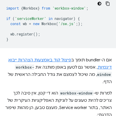
import
{
Workbox
}
from
'workbox-window'
;
if
(
'serviceWorker'
in
navigator
)
{
const
wb
=
new
Workbox
(
'/sw.js'
;
);
wb
.
register
();
}
אם ה-bundler תומך ב
פיצול קוד באמצעות הצהרות ייבוא
דינמיות
, אפשר גם לטעון באופן מותנה את
workbox-
window
, מה שיכול לצמצם את גודל החבילה הראשית של
הדף.
למרות ש-
workbox-window
הוא די קטן, אין סיבה לכך
צריכים להיות טעונים על לוגיקת האפליקציות העיקרית של
האתר, בתור Service worker, מעצם טבען, הן מהוות שיפור
הדרגתי.