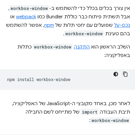
אין צורך בכלים בכלל כדי להשתמש ב-
workbox-window
,
אבל תשתית פיתוח כבר כוללת Bundler כמו
webpack
או
נכס-על
שפועלים עם יחסי תלות של
npm
, אפשר להשתמש
בהם טעינת
workbox-window
.
השלב הראשון הוא
התקנה
workbox-window
כתלות
באפליקציה:
npm
install
לאחר מכן, באחד מקובצי ה-JavaScript של האפליקציה,
תיבת העבודה
import
של מתייחס לשם החבילה
:
workbox-window