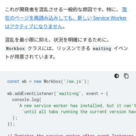
これが開発者を混乱させる一般的な原因です。特に、
現
在のページを再読み込みしても、新しい Service Worker
はアクティブになりません
。
混乱を最小限に抑え、状況を明確にするために、
Workbox
クラスには、リッスンできる
waiting
イベン
トが用意されています。
const
wb
=
new
Workbox
(
'/sw.js'
);
wb
.
addEventListener
(
'waiti>ng'
,
event
=
{
console
.
log
(
`A new service worker has installed, but it can'
`until all tabs running the current version hav
);
});
// Register the service worker after event listeners 