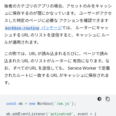
後者のカテゴリのアプリの場合、アセットのみをキャッシ
ュに保存するのが理にかなっています。 ユーザーがアクセ
スした特定のページに必要な アクションを確認できます
workbox-routing
パッケージ
では、 ルーターにキャッ
シュする URL のリストを送信すると、キャッシュに ルー
ルが適用されます。
この例では、URL が読み込まれるたびに、ページで読み
込まれた URL のリストがルーターに 有効になります。な
お、
すべての
URL を送信しても、 Service Worker で定義
されたルートに一致する URL がキャッシュに保存されま
す。
const
wb
=
new
Workbox
(
'/sw.js'
);
wb
.
addEventListener
(
'activat>ed'
,
event
=
{