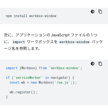
npm
install
次に、アプリケーションの JavaScript ファイルの 1 つ
に、
import
ワークボックスを
workbox-window
パッケ
ージ名を参照します。
import
{
Workbox
}
from
'workbox-window'
;
if
(
'serviceWorker'
in
navigator
)
{
const
wb
=
new
Workbox
(
'/sw.js'
;
);
wb
.
register
();
}