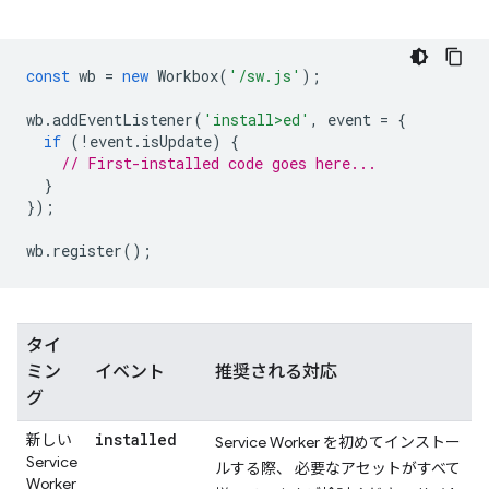
const
wb
=
new
Workbox
(
'/sw.js'
);
wb
.
addEventListener
(
'install>ed'
,
event
=
{
if
(
!
event
.
isUpdate
)
{
// First-installed code goes here...
}
});
wb
.
register
();
タイ
ミン
イベント
推奨される対応
グ
installed
新しい
Service Worker を初めてインストー
Service
ルする際、 必要なアセットがすべて
Worker