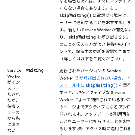
なる場合もあれば、すぐにアクティブに
ならない場合もあります。もし
skipWaiting()
に電話
する
場合は、ユ
ーザーに通知することをおすすめしま
す。 新しい Service Worker が有効にな
skipWaiting
り、
を
呼び出さない
。次
のことを伝える方がよい 待機中のイベ
ントで、保留中の更新を確認できます
（詳しくは以下をご覧ください）。
waiting
Service
更新されたバージョンの Service
Worker
Worker で
が呼び出されない場合、 イン
がイン
skipWaiting()
ストール中に
を実行
ストー
すると、 現在アクティブな Service
ルされ
Worker によって制御されているすべて
たが、
待機フ
のページまでアクティブになる アンロ
ェーズ
ドされます。アップデートが利用可能な
から先
ことをユーザーに知らせることをおす
に進ま
めします 次回アクセス時に適用されま
ない