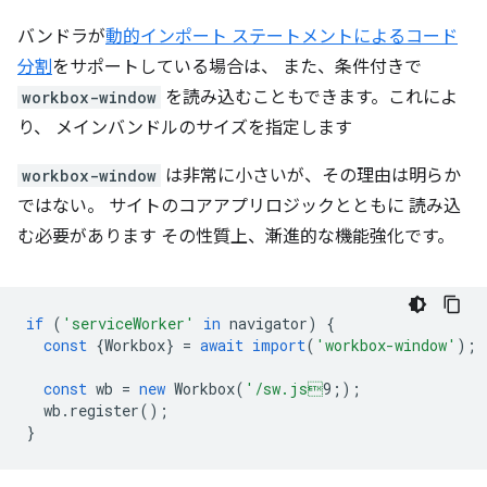
バンドラが
動的インポート ステートメントによるコード
分割
をサポートしている場合は、 また、条件付きで
workbox-window
を読み込むこともできます。これによ
り、 メインバンドルのサイズを指定します
workbox-window
は非常に小さいが、その理由は明らか
ではない。 サイトのコアアプリロジックとともに 読み込
む必要があります その性質上、漸進的な機能強化です。
if
(
'serviceWorker'
in
navigator
)
{
const
{
Workbox
}
=
await
import
(
'workbox-window'
);
const
wb
=
new
Workbox
(
'/sw.js
9;
);
wb
.
register
();
}