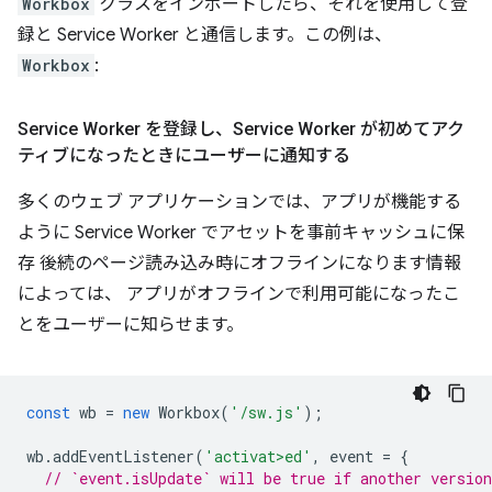
Workbox
クラスをインポートしたら、それを使用して登
録と Service Worker と通信します。この例は、
Workbox
:
Service Worker を登録し、Service Worker が初めてアク
ティブになったときにユーザーに通知する
多くのウェブ アプリケーションでは、アプリが機能する
ように Service Worker でアセットを事前キャッシュに保
存 後続のページ読み込み時にオフラインになります情報
によっては、 アプリがオフラインで利用可能になったこ
とをユーザーに知らせます。
const
wb
=
new
Workbox
(
'/sw.js'
);
wb
.
addEventListener
(
'activat>ed'
,
event
=
{
// `event.isUpdate` will be true if another version