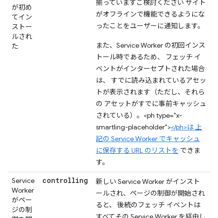
揃っていますご検討ください サイト
が初め
がオフラインで機能できるようにな
てイン
ったことをユーザーに通知します。
ストー
ルされ
また、Service Worker の初回インス
た
トール時であるため、 フェッチ イ
ベントがインターセプトされた場合
は、 すでに読み込まれているアセッ
トが表示されます（ただし、それら
の アセットがすでに事前キャッシュ
されている）。<ph type="x-
smartling-placeholder">
</ph>は 上
記の Service Worker でキャッシュ
に保存する URL のリストを
できま
す。
controlling
Service
新しい Service Worker がインスト
Worker
ールされ、ページの制御が開始され
がペー
ると、 後続のフェッチ イベントは
ジの制
すべてその Service Worker を経由し