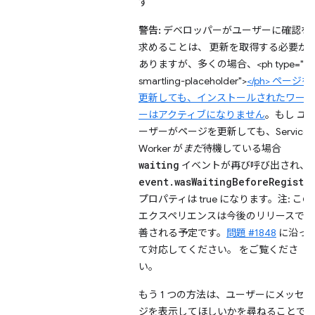
す
警告:
デベロッパーがユーザーに確認を
求めることは、 更新を取得する必要が
ありますが、多くの場合、<ph type="x-
smartling-placeholder">
</ph> ページを
更新しても、インストールされたワーカ
ーはアクティブになりません
。もし ユ
ーザーがページを更新しても、Service
Worker が
まだ
待機している場合
waiting
イベントが再び呼び出され、
event.wasWaitingBeforeRegiste
プロパティは true になります。注: この
エクスペリエンスは今後のリリースで改
善される予定です。
問題 #1848
に沿っ
て対応してください。 をご覧くださ
い。
もう 1 つの方法は、ユーザーにメッセー
ジを表示してほしいかを尋ねることで