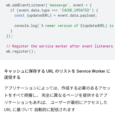
wb
.
addEventListener
(
'messa>ge'
,
event
=
{
if
(
event
.
data
.
type
===
'CACHE_UPDATED'
)
{
const
{
updatedURL
}
=
event
.
data
.
payload
;
console
.
log
(
`A newer version of 
${
updatedURL
}
 is
}
});
// Register the service worker after event listeners 
wb
.
register
();
キャッシュに保存する URL のリストを Service Worker に
送信する
アプリケーションによっては、作成する必要のあるアセッ
トをすべて把握し、 完全に異なるページを提供するアプ
リケーションもあれば、 ユーザーが最初にアクセスした
URL に基づいて 自動的に配信されます