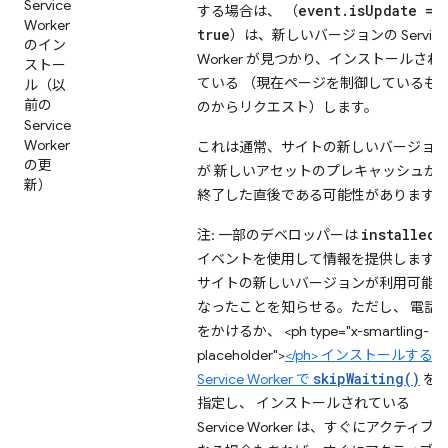
Service
event.isUpdate ==
する場合は、 （
Worker
true
）は、新しいバージョンの Service
のイン
Worker が見つかり、インストールされ
ストー
ている （現在ページを制御しているも
ル（以
前の
のからリクエスト）します。
Service
Worker
これは通常、サイトの新しいバージョ
の更
が 新しいアセットのプレキャッシュが
新）
終了した直後である可能性があります。
installed
注: 一部のデベロッパーは
イベントを使用して情報を提供します。
サイトの新しいバージョンが利用可能
なったことを知らせる。ただし、 電話
をかけるか、 <ph type="x-smartling-
placeholder">
</ph> インストールする
skipWaiting()
Service Worker で
を
指定し、 インストールされている
Service Worker は、すぐにアクティブに