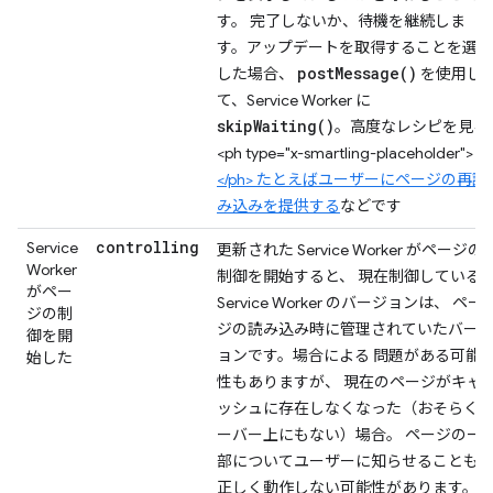
す。 完了しないか、待機を継続しま
す。アップデートを取得することを選択
postMessage()
した場合、
を使用し
て、Service Worker に
skipWaiting()
。高度なレシピを見る
<ph type="x-smartling-placeholder">
</ph> たとえばユーザーにページの再読
み込みを提供する
などです
controlling
Service
更新された Service Worker がページの
Worker
制御を開始すると、 現在制御している
がペー
Service Worker のバージョンは、 ペー
ジの制
ジの読み込み時に管理されていたバー
御を開
ョンです。場合による 問題がある可能
始した
性もありますが、 現在のページがキャ
ッシュに存在しなくなった（おそらく
ーバー上にもない）場合。 ページの一
部についてユーザーに知らせることも
正しく動作しない可能性があります。