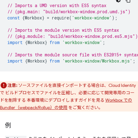
// Imports a UMD version with ES5 syntax
// (pkg.main: "build/workbox-window.prod.umd.js")
const
{
Workbox
}
=
require
(
'workbox-window'
);
// Imports the module version with ES5 syntax
// (pkg.module: "build/workbox-window.prod.es5.mjs")
import
{
Workbox
}
from
'workbox-window'
;
// Imports the module source file with ES2015+ synta
import
{
Workbox
}
from
'workbox-window/Workbox.mjs'
;
注意:
ソースファイルを直接インポートする場合は、Cloud Identity
で ビルドプロセスでファイルを圧縮し、必要に応じて開発専用のコー
ドを削除する 本番環境にデプロイしますガイドを見る
Workbox での
Bundler（webpack/Rollup）の使用
をご覧ください。
例