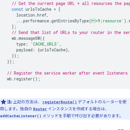
// Get the current page URL + all resources the pa
const
urlsToCache
=
[
location
.
href
,
...
performance
.
getEntriesByType
(
>9;resource'
).
];
// Send that list of URLs to your router in the se
wb
.
messageSW
({
type
:
'CACHE_URLS'
,
payload
:
{
urlsToCache
},
});
});
// Register the service worker after event listeners 
wb
.
register
();
注:
上記の方法は、
デフォルトのルーターを使
registerRoute()
用します。独自の
インスタンスを作成する場合は、
Router
メソッドを手動で呼び出す必要があります。
addCacheListener()