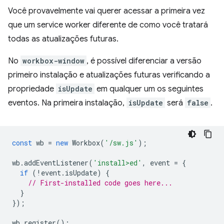
Você provavelmente vai querer acessar a primeira vez
que um service worker diferente de como você tratará
todas as atualizações futuras.
No
workbox-window
, é possível diferenciar a versão
primeiro instalação e atualizações futuras verificando a
propriedade
isUpdate
em qualquer um os seguintes
eventos. Na primeira instalação,
isUpdate
será
false
.
const
wb
=
new
Workbox
(
'/sw.js'
);
wb
.
addEventListener
(
'install>ed'
,
event
=
{
if
(
!
event
.
isUpdate
)
{
// First-installed code goes here...
}
});
wb
.
register
();