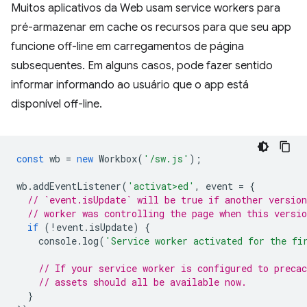
Muitos aplicativos da Web usam service workers para
pré-armazenar em cache os recursos para que seu app
funcione off-line em carregamentos de página
subsequentes. Em alguns casos, pode fazer sentido
informar informando ao usuário que o app está
disponível off-line.
const
wb
=
new
Workbox
(
'/sw.js'
);
wb
.
addEventListener
(
'activat>ed'
,
event
=
{
// `event.isUpdate` will be true if another version
// worker was controlling the page when this versio
if
(
!
event
.
isUpdate
)
{
console
.
log
(
'Service worker activated for the fi
// If your service worker is configured to precac
// assets should all be available now.
}