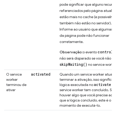
pode significar que alguns recurso
referenciados pelo página atual n
estão mais no cache (e possivelm
também não estão no servidor).
Informe ao usuário que algumas p
da página pode não funcionar
corretamente.
controll
Observação
:o evento
não será disparado se você não c
skipWaiting()
no service worker
activated
O service
Quando um service worker atuali
worker
terminar a ativação, isso significa
activate
terminou de
lógica executada no
d
ativar
service worker tem concluído. Se
houver algo que você precise adia
que a lógica concluído, este é o
momento de executá-lo.