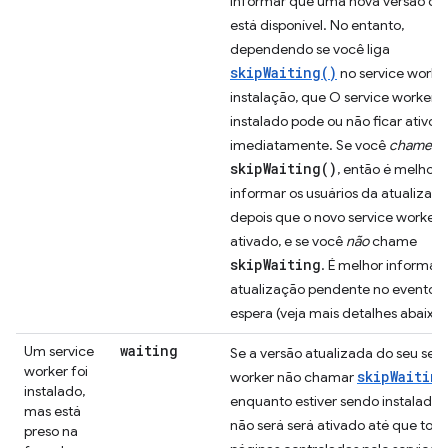
informar que uma nova versão do 
está disponível. No entanto,
dependendo se você liga
skipWaiting()
no service worke
instalação, que O service worker
instalado pode ou não ficar ativo
imediatamente. Se você
chame
skipWaiting()
, então é melhor
informar os usuários da atualizaç
depois que o novo service worker 
ativado, e se você
não
chame
skipWaiting
. É melhor informar 
atualização pendente no evento 
espera (veja mais detalhes abaixo)
waiting
Um service
Se a versão atualizada do seu serv
worker foi
skipWaiting
worker não chamar
instalado,
enquanto estiver sendo instalado, 
mas está
não será será ativado até que toda
preso na