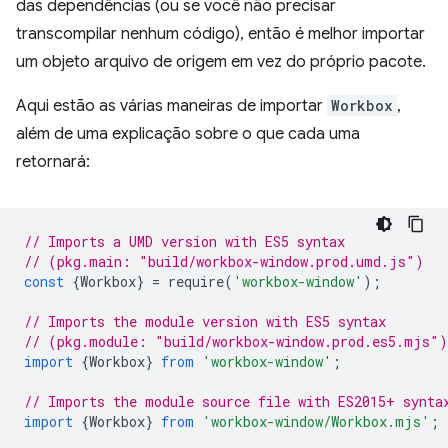
das dependências (ou se você não precisar
transcompilar nenhum código), então é melhor importar
um objeto arquivo de origem em vez do próprio pacote.
Aqui estão as várias maneiras de importar
Workbox
,
além de uma explicação sobre o que cada uma
retornará:
// Imports a UMD version with ES5 syntax
// (pkg.main: "build/workbox-window.prod.umd.js")
const
{
Workbox
}
=
require
(
'workbox-window'
);
// Imports the module version with ES5 syntax
// (pkg.module: "build/workbox-window.prod.es5.mjs")
import
{
Workbox
}
from
'workbox-window'
;
// Imports the module source file with ES2015+ synta
import
{
Workbox
}
from
'workbox-window/Workbox.mjs'
;