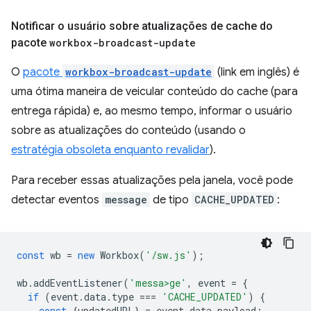
Notificar o usuário sobre atualizações de cache do
pacote
workbox-broadcast-update
O
pacote
workbox-broadcast-update
(link em inglês) é
uma ótima maneira de veicular conteúdo do cache (para
entrega rápida) e, ao mesmo tempo, informar o usuário
sobre as atualizações do conteúdo (usando o
estratégia obsoleta enquanto revalidar
).
Para receber essas atualizações pela janela, você pode
detectar eventos
message
de tipo
CACHE_UPDATED
:
const
wb
=
new
Workbox
(
'/sw.js'
);
wb
.
addEventListener
(
'messa>ge'
,
event
=
{
if
(
event
.
data
.
type
===
'CACHE_UPDATED'
)
{
const
{
updatedURL
}
=
event
.
data
.
payload
;