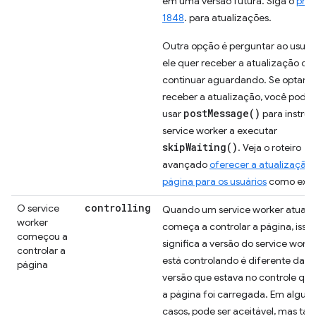
em uma versão futura. Siga o
pro
1848
. para atualizações.
Outra opção é perguntar ao usuári
ele quer receber a atualização ou
continuar aguardando. Se optar p
receber a atualização, você pode
postMessage()
usar
para instruir
service worker a executar
skipWaiting()
. Veja o roteiro
avançado
oferecer a atualização
página para os usuários
como exe
controlling
O service
Quando um service worker atuali
worker
começa a controlar a página, isso
começou a
significa a versão do service work
controlar a
está controlando é diferente da a
página
versão que estava no controle qu
a página foi carregada. Em alguns
casos, pode ser aceitável, mas t