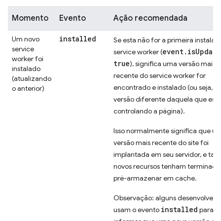
Momento
Evento
Ação recomendada
installed
Um novo
Se esta não for a primeira instala
service
event.isUpdate
service worker (
worker foi
true
), significa uma versão mais
instalado
recente do service worker for
(atualizando
encontrado e instalado (ou seja, 
o anterior)
versão diferente daquela que est
controlando a página).
Isso normalmente significa que u
versão mais recente do site foi
implantada em seu servidor, e tal
novos recursos tenham terminado
pré-armazenar em cache.
Observação: alguns desenvolvedo
installed
usam o evento
para