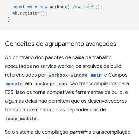
const
wb
=
new
Workbox
(
'/sw.js
9;
);
wb
.
register
();
}
Conceitos de agrupamento avançados
Ao contrário dos pacotes de caixa de trabalho
executados no service worker, os arquivos de build
referenciados por
workbox-window
main
e Campos
module
em
package.json
são transcompilados para
ES5. Isso os torna compatíveis ferramentas de build, e
algumas delas não permitem que os desenvolvedores
transcompilem nada do as dependências de
node_module
.
Se o sistema de compilação
permitir
a transcompilação