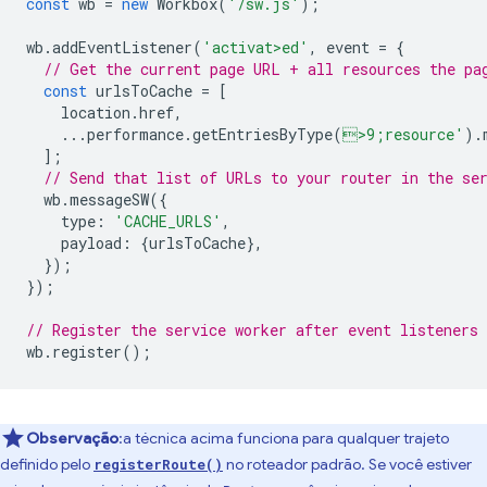
const
wb
=
new
Workbox
(
'/sw.js'
);
wb
.
addEventListener
(
'activat>ed'
,
event
=
{
// Get the current page URL + all resources the pa
const
urlsToCache
=
[
location
.
href
,
...
performance
.
getEntriesByType
(
>9;resource'
).
];
// Send that list of URLs to your router in the se
wb
.
messageSW
({
type
:
'CACHE_URLS'
,
payload
:
{
urlsToCache
},
});
});
// Register the service worker after event listeners 
wb
.
register
();
Observação
:a técnica acima funciona para qualquer trajeto
definido pelo
no roteador padrão. Se você estiver
registerRoute()