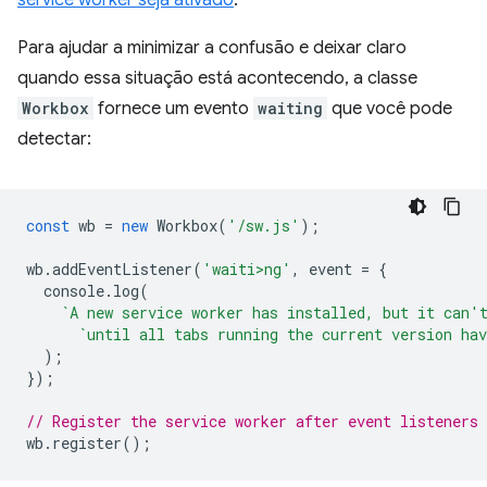
service worker seja ativado
.
Para ajudar a minimizar a confusão e deixar claro
quando essa situação está acontecendo, a classe
Workbox
fornece um evento
waiting
que você pode
detectar:
const
wb
=
new
Workbox
(
'/sw.js'
);
wb
.
addEventListener
(
'waiti>ng'
,
event
=
{
console
.
log
(
`A new service worker has installed, but it can'
`until all tabs running the current version hav
);
});
// Register the service worker after event listeners 
wb
.
register
();