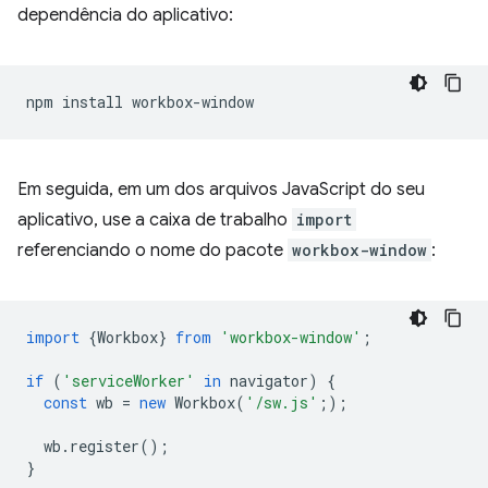
dependência do aplicativo:
npm
install
Em seguida, em um dos arquivos JavaScript do seu
aplicativo, use a caixa de trabalho
import
referenciando o nome do pacote
workbox-window
:
import
{
Workbox
}
from
'workbox-window'
;
if
(
'serviceWorker'
in
navigator
)
{
const
wb
=
new
Workbox
(
'/sw.js'
;
);
wb
.
register
();
}