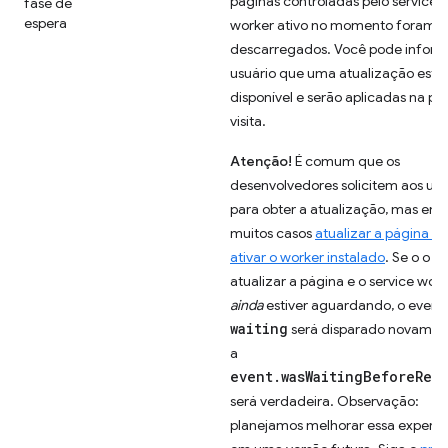
páginas controladas pelo service
fase de
espera
worker ativo no momento foram
descarregados. Você pode inform
usuário que uma atualização está
disponível e serão aplicadas na pr
visita.
Atenção!
É comum que os
desenvolvedores solicitem aos usu
para obter a atualização, mas em
muitos casos
atualizar a página nã
ativar o worker instalado
. Se o o u
atualizar a página e o service wor
ainda
estiver aguardando, o event
waiting
será disparado novamen
a
event.wasWaitingBeforeReg
será verdadeira. Observação:
planejamos melhorar essa experiê