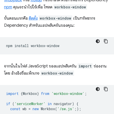
Webpack
หรือ
Rollup
ที่ใช้งานได้ ด้วยทรัพยากร Dependency
npm
คุณจะนําไปใช้เพื่อ โหลด
workbox-window
ขั้นตอนแรกคือ
ติดตั้ง
workbox-window
เป็นทรัพยากร
Dependency สำหรับแอปพลิเคชันของคุณ:
npm
install
จากนั้นในไฟล์ JavaScript ของแอปพลิเคชัน
import
ช่องงาน
โดย อ้างอิงชื่อแพ็กเกจ
workbox-window
import
{
Workbox
}
from
'workbox-window'
;
if
(
'serviceWorker'
in
navigator
)
{
const
wb
=
new
Workbox
(
'/sw.js'
;
);