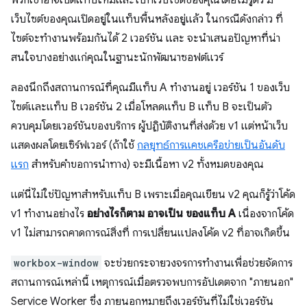
พวกเขาอาจเปิดแท็บใหม่และไปที่เว็บไซต์ของคุณโดยไม่รู้ตัว มี
เว็บไซต์ของคุณเปิดอยู่ในแท็บพื้นหลังอยู่แล้ว ในกรณีดังกล่าว ที่
ไซต์จะทำงานพร้อมกันได้ 2 เวอร์ชัน และ จะนำเสนอปัญหาที่น่า
สนใจบางอย่างแก่คุณในฐานะนักพัฒนาซอฟต์แวร์
ลองนึกถึงสถานการณ์ที่คุณมีแท็บ A ทำงานอยู่ เวอร์ชัน 1 ของเว็บ
ไซต์และแท็บ B เวอร์ชัน 2 เมื่อโหลดแท็บ B แท็บ B จะเป็นตัว
ควบคุมโดยเวอร์ชันของบริการ ผู้ปฏิบัติงานที่ส่งด้วย v1 แต่หน้าเว็บ
แสดงผลโดยเซิร์ฟเวอร์ (ถ้าใช้
กลยุทธ์การแคชเครือข่ายเป็นอันดับ
แรก
สำหรับคำขอการนำทาง) จะมีเนื้อหา v2 ทั้งหมดของคุณ
แต่นี่ไม่ใช่ปัญหาสำหรับแท็บ B เพราะเมื่อคุณเขียน v2 คุณก็รู้ว่าโค้ด
v1 ทำงานอย่างไร
อย่างไรก็ตาม อาจเป็น ของแท็บ A
เนื่องจากโค้ด
v1 ไม่สามารถคาดการณ์สิ่งที่ การเปลี่ยนแปลงโค้ด v2 ที่อาจเกิดขึ้น
workbox-window
จะช่วยกระจายวงจรการทำงานเพื่อช่วยจัดการ
สถานการณ์เหล่านี้ เหตุการณ์เมื่อตรวจพบการอัปเดตจาก "ภายนอก"
Service Worker ซึ่ง ภายนอกหมายถึงเวอร์ชันที่ไม่ใช่เวอร์ชัน