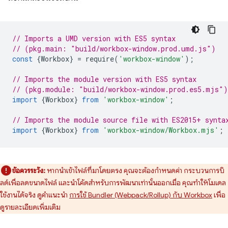
// Imports a UMD version with ES5 syntax
// (pkg.main: "build/workbox-window.prod.umd.js")
const
{
Workbox
}
=
require
(
'workbox-window'
);
// Imports the module version with ES5 syntax
// (pkg.module: "build/workbox-window.prod.es5.mjs")
import
{
Workbox
}
from
'workbox-window'
;
// Imports the module source file with ES2015+ synta
import
{
Workbox
}
from
'workbox-window/Workbox.mjs'
;
ข้อควรระวัง:
หากนำเข้าไฟล์ที่มาโดยตรง คุณจะต้องกำหนดค่า กระบวนการบิ
ลด์เพื่อลดขนาดไฟล์ และนำโค้ดสำหรับการพัฒนาเท่านั้นออกเมื่อ คุณทำให้โมเดล
ใช้งานได้จริง ดูคำแนะนำ
การใช้ Bundler (Webpack/Rollup) กับ Workbox
เพื่อ
ดูรายละเอียดเพิ่มเติม