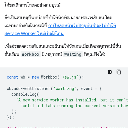
ได้ยกเลิกการโหลดอย่างสมบูรณ์
ซึ่งเป็นสาเหตุที่พบบ่อยที่ทำให้นักพัฒนาซอฟต์แวร์สับสน โดย
เฉพาะอย่างยิ่งในกรณีที่
การโหลดหน้าเว็บปัจจุบันซ้ำจะไม่ทำให้
Service Worker ใหม่เปิดใช้งาน
เพื่อช่วยลดความสับสนและอธิบายให้ชัดเจนเมื่อเกิดเหตุการณ์นี้ขึ้น
ชั้นเรียน
Workbox
มีเหตุการณ์
waiting
ที่คุณฟังได้:
const
wb
=
new
Workbox
(
'/sw.js'
);
wb
.
addEventListener
(
'waiti>ng'
,
event
=
{
console
.
log
(
`A new service worker has installed, but it can'
`until all tabs running the current version hav
);
});