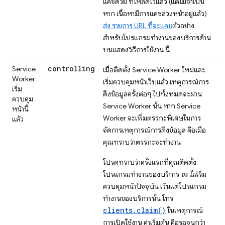
แคชด้วย ที่โหลดไว้แล้ว (แต่ไม่จำเป็น
หาก เนื้อหามีการแคชล่วงหน้าอยู่แล้ว)
ส่ง รายการ URL ที่จะแคช
ตัวอย่าง
สำหรับโปรแกรมทำงานของบริการด้าน
บนแสดงวิธีการใช้งาน นี้
controlling
Service
เมื่อติดตั้ง Service Worker ใหม่และ
Worker
เริ่มควบคุมหน้าเว็บแล้ว เหตุการณ์การ
เริ่ม
ดึงข้อมูลครั้งต่อๆ ไปทั้งหมดจะผ่าน
ควบคุม
Service Worker นั้น หาก Service
หน้านี้
Worker จะเพิ่มตรรกะพิเศษในการ
แล้ว
จัดการเหตุการณ์การดึงข้อมูล คือเมื่อ
คุณทราบว่าตรรกะจะทำงาน
โปรดทราบว่าครั้งแรกที่คุณติดตั้ง
โปรแกรมทำงานของบริการ
จะ ไม่
เริ่ม
ควบคุมหน้าปัจจุบัน เว้นแต่โปรแกรม
ทำงานของบริการนั้น โทร
clients.claim()
ในเหตุการณ์
การเปิดใช้งาน ค่าเริ่มต้น คือรอจนกว่า