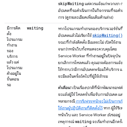
skipWaiting
แต่ควรแจ้งแก่พวกเขา การ
อัปเดตที่รอดำเนินการในกิจกรรมที่รอดำเนิ
การ (ดูรายละเอียดเพิ่มเติมด้านล่าง)
waiting
มีการติด
หากโปรแกรมทำงานของบริการเวอร์ชันที่
ตั้ง
skipWaiting()
อัปเดตแล้วไม่เรียกใช้
โปรแกรม
ขณะที่กำลังติดตั้ง อีเมลจะไม่ เปิดใช้งาน
ทำงาน
จนกว่าหน้าเว็บทั้งหมดจะควบคุมโดย
ของ
Service Worker ที่ทำงานอยู่ในปัจจุบัน
บริการ
แล้ว แต่
ยกเลิกการโหลดแล้ว คุณอาจต้องการแจ้งให้ผ
โปรแกรม
ใช้ทราบว่ามีการอัปเดตพร้อมให้บริการ และ
ค้างอยู่ใน
จะมีผลในครั้งถัดไปที่ผู้ใช้เข้าชม
ขั้นตอน
รอ
คำเตือน!
เป็นเรื่องปกติที่นักพัฒนาซอฟต์แว
จะแจ้งผู้ใช้ โหลดซ้ำเพื่อรับการอัปเดต แต่ใน
หลายกรณี
การรีเฟรชหน้าจะไม่เป็นการเปิด
ใช้งานผู้ปฏิบัติงานที่ติดตั้งไว้
หาก ผู้ใช้รีเฟร
หน้าเว็บ และ Service Worker
ยัง
รออยู่
waiting
เหตุการณ์
จะเริ่มทำงานอีกครั้ง