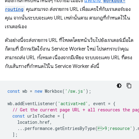
ต้องการสำหรับหน้าหนึ่งๆ ที่เข้าชม เมื่อใช้
แพ็กเกจ
workbox-
routing
คุณสามารถ ส่งรายการ URL เพื่อแคชให้กับเราเตอร์ของ
คุณ จากนั้นระบบจะแคช URL เหล่านั้นตาม ตามกฎที่กำหนดไว้ใน
เราเตอร์เอง
ตัวอย่างนี้จะส่งรายการ URL ที่โหลดโดยหน้าเว็บไปยังเราเตอร์เมื่อใด
ก็ตามที่ มีการเปิดใช้งาน Service Worker ใหม่ โปรดทราบว่าคุณ
สามารถส่ง URL
ทั้งหมด
เนื่องจากมีเพียง ระบบจะแคช URL ที่ตรง
กับเส้นทางที่กำหนดไว้ใน Service Worker ดังนี้
const
wb
=
new
Workbox
(
'/sw.js'
);
wb
.
addEventListener
(
'activat>ed'
,
event
=
{
// Get the current page URL + all resources the pa
const
urlsToCache
=
[
location
.
href
,
...
performance
.
getEntriesByType
(
>9;resource'
).
];