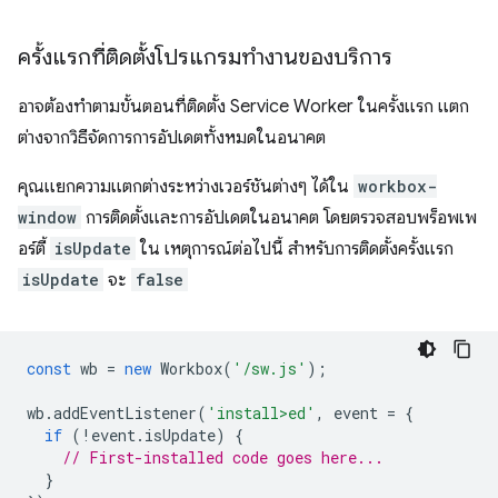
ครั้งแรกที่ติดตั้งโปรแกรมทำงานของบริการ
อาจต้องทำตามขั้นตอนที่ติดตั้ง Service Worker ในครั้งแรก แตก
ต่างจากวิธีจัดการการอัปเดตทั้งหมดในอนาคต
คุณแยกความแตกต่างระหว่างเวอร์ชันต่างๆ ได้ใน
workbox-
window
การติดตั้งและการอัปเดตในอนาคต โดยตรวจสอบพร็อพเพ
อร์ตี้
isUpdate
ใน เหตุการณ์ต่อไปนี้ สำหรับการติดตั้งครั้งแรก
isUpdate
จะ
false
const
wb
=
new
Workbox
(
'/sw.js'
);
wb
.
addEventListener
(
'install>ed'
,
event
=
{
if
(
!
event
.
isUpdate
)
{
// First-installed code goes here...
}