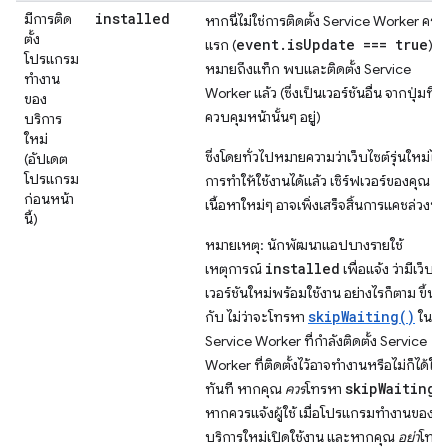
installed
มีการติด
หากนี่ไม่ใช่การติดตั้ง Service Worker ครั้ง
ตั้ง
event.isUpdate === true
แรก (
)
โปรแกรม
หมายถึงแท็ก พบและติดตั้ง Service
ทำงาน
Worker แล้ว (ซึ่งเป็นเวอร์ชันอื่น จากปุ่มที่
ของ
ควบคุมหน้านั้นๆ อยู่)
บริการ
ใหม่
ซึ่งโดยทั่วไปหมายความว่าเว็บไซต์รุ่นใหม่ได้ม
(อัปเดต
โปรแกรม
การทำให้ใช้งานได้แล้ว เซิร์ฟเวอร์ของคุณ แ
ก่อนหน้า
เนื้อหาใหม่ๆ อาจเพิ่งเสร็จสิ้นการแคชล่วงหน
นี้)
หมายเหตุ: นักพัฒนาแอปบางรายใช้
installed
เหตุการณ์
เพื่อแจ้ง ว่ามีเว็บไซ
เวอร์ชันใหม่พร้อมใช้งาน อย่างไรก็ตาม ขึ้นอยู
skipWaiting()
กับ ไม่ว่าจะโทรหา
ใน
Service Worker ที่กำลังติดตั้ง Service
Worker ที่ติดตั้งไว้อาจทำงานหรือไม่ก็ได้ใน
skipWaiting(
ทันที หากคุณ
ควร
โทรหา
หากควรแจ้งผู้ใช้ เมื่อโปรแกรมทำงานของ
บริการใหม่เปิดใช้งาน และหากคุณ
อย่า
โทร