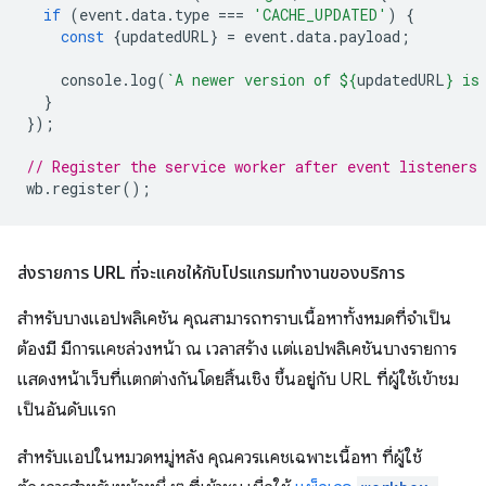
if
(
event
.
data
.
type
===
'CACHE_UPDATED'
)
{
const
{
updatedURL
}
=
event
.
data
.
payload
;
console
.
log
(
`A newer version of 
${
updatedURL
}
 is
}
});
// Register the service worker after event listeners 
wb
.
register
();
ส่งรายการ URL ที่จะแคชให้กับโปรแกรมทำงานของบริการ
สำหรับบางแอปพลิเคชัน คุณสามารถทราบเนื้อหาทั้งหมดที่จำเป็น
ต้องมี มีการแคชล่วงหน้า ณ เวลาสร้าง แต่แอปพลิเคชันบางรายการ
แสดงหน้าเว็บที่แตกต่างกันโดยสิ้นเชิง ขึ้นอยู่กับ URL ที่ผู้ใช้เข้าชม
เป็นอันดับแรก
สำหรับแอปในหมวดหมู่หลัง คุณควรแคชเฉพาะเนื้อหา ที่ผู้ใช้