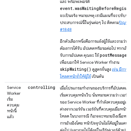
และ พร็อพเพอร์ตี้
event.wasWaitingBeforeRegist
จะเป็นจริง หมายเหตุ เรามีแผนที่จะปรับปรุ
ประสบการณ์นี้ในรุ่นต่อๆ ไป ติดตาม
ปัญหา
#1848
อีกตัวเลือกหนึ่งคือการแจ้งผู้ใช้และถามว่า
ต้องการได้รับ อัปเดตหรือรอต่อไป หากเลือ
postMessage(
รับการอัปเดต คุณจะ ใช้
เพื่อบอกให้ Service Worker ทำงาน
skipWaiting()
ดูสูตรขั้นสูง
เช่น มีการ
โหลดหน้าซ้ำให้ผู้ใช้
เป็นต้น
controlling
Service
เมื่อโปรแกรมทำงานของบริการที่อัปเดตแล้
Worker
เริ่มควบคุมหน้าเว็บ นั่นหมายความว่า เวอร์ชั
เริ่ม
ของ Service Worker ที่กำลังควบคุมอยู่แต
ควบคุม
ต่างจากเวอร์ชัน เวอร์ชันที่ควบคุมเมื่อหน้าเว
หน้านี้
โหลด ในบางกรณี ก็อาจจะหมายถึงเนื้อหาที่
แล้ว
การอ้างอิงโดย หน้าปัจจุบันไม่ได้อยู่ในแคชอ
ต่อไป (และอาจไม่ได้อยู่ในเซิร์ฟเวอร์ด้วย) ค