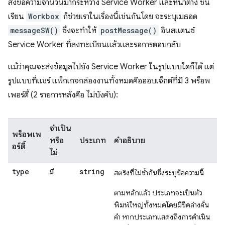
ส่งข้อความจำนวนมากระหว่าง Service Worker และหน้าต่าง ชั้น
เรียน
Workbox
ก็ช่วยเราในเรื่องนี้เช่นกันโดย จะระบุเมธอด
messageSW()
ซึ่งจะทำให้
postMessage()
อินสแตนซ์
Service Worker ที่ลงทะเบียนแล้วและรอการตอบกลับ
แม้ว่าคุณจะส่งข้อมูลไปยัง Service Worker ในรูปแบบใดก็ได้ แต่
รูปแบบที่แชร์ แพ็กเกจกล่องงานทั้งหมดคือออบเจ็กต์ที่มี 3 พร็อพ
เพอร์ตี้ (2 รายการหลังคือ ไม่บังคับ):
จำเป็น
พร็อพเพ
หรือ
ประเภท
คำอธิบาย
อร์ตี้
ไม่
type
string
มี
สตริงที่ไม่ซ้ำกันซึ่งระบุข้อความนี้
ตามหลักแล้ว ประเภทจะเป็นตัว
พิมพ์ใหญ่ทั้งหมดโดยมีขีดล่างคั่น
คำ หากประเภทแสดงถึงการดำเนิน