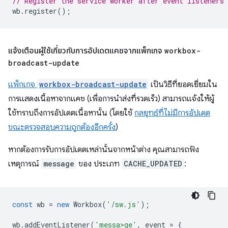
// Register the service worker after event listeners 
wb
.
register
();
แจ้งเตือนผู้ใช้เกี่ยวกับการอัปเดตแคชจากแพ็กเกจ
workbox-
broadcast-update
แพ็กเกจ
workbox-broadcast-update
เป็นวิธีที่ยอดเยี่ยมใน
การแสดงเนื้อหาจากแคช (เพื่อการนำส่งที่รวดเร็ว) สามารถแจ้งให้ผู้
ใช้ทราบถึงการอัปเดตเนื้อหานั้น (โดยใช้
กลยุทธ์ที่ไม่มีการอัปเดต
ขณะตรวจสอบความถูกต้องอีกครั้ง
)
หากต้องการรับการอัปเดตเหล่านั้นจากหน้าต่าง คุณสามารถฟัง
เหตุการณ์
message
ของ ประเภท
CACHE_UPDATED
:
const
wb
=
new
Workbox
(
'/sw.js'
);
wb
.
addEventListener
(
'messa>ge'
,
event
=
{