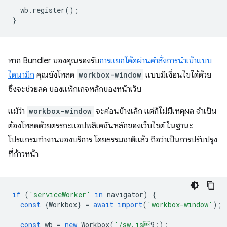
wb
.
register
();
}
หาก Bundler ของคุณรองรับ
การแยกโค้ดผ่านคำสั่งการนำเข้าแบบ
ไดนามิก
คุณยังโหลด
workbox-window
แบบมีเงื่อนไขได้ด้วย
ซึ่งจะช่วยลด ของแพ็กเกจหลักของหน้าเว็บ
แม้ว่า
workbox-window
จะค่อนข้างเล็ก แต่ก็ไม่มีเหตุผล จำเป็น
ต้องโหลดด้วยตรรกะแอปพลิเคชันหลักของเว็บไซต์ ในฐานะ
โปรแกรมทำงานของบริการ โดยธรรมชาติแล้ว ถือว่าเป็นการปรับปรุง
ที่ก้าวหน้า
if
(
'serviceWorker'
in
navigator
)
{
const
{
Workbox
}
=
await
import
(
'workbox-window'
);
const
wb
=
new
Workbox
(
'/sw.js
9;
);