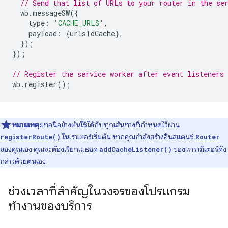
// Send that list of URLs to your router in the se
wb
.
messageSW
({
type
:
'CACHE_URLS'
,
payload
:
{
urlsToCache
},
});
});
// Register the service worker after event listeners 
wb
.
register
();
หมายเหตุ:
เทคนิคข้างต้นใช้ได้กับทุกเส้นทางที่กำหนดไว้ผ่าน
ในเราเตอร์เริ่มต้น หากคุณกำลังสร้างอินสแตนซ์
registerRoute()
Router
ของคุณเอง คุณจะต้องเรียกเมธอด
ของพารามิเตอร์ดัง
addCacheListener()
กล่าวด้วยตนเอง
ช่วงเวลาที่สำคัญในวงจรของโปรแกรม
ทำงานของบริการ